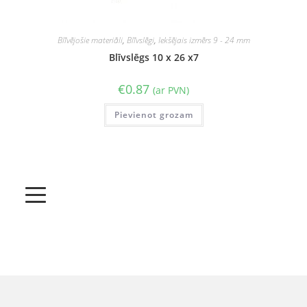
Blīvējošie materiāli
,
Blīvslēgi
,
Iekšējais izmērs 9 - 24 mm
Blīvslēgs 10 x 26 x7
€
0.87
(ar PVN)
Pievienot grozam