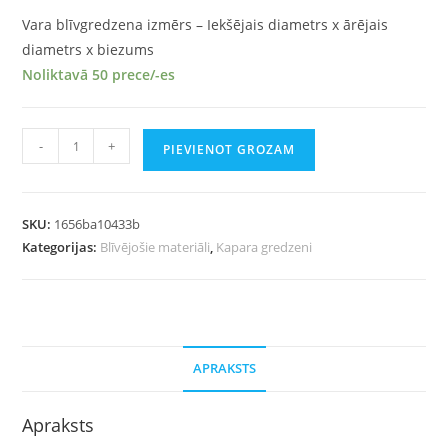
Vara blīvgredzena izmērs – Iekšējais diametrs x ārējais
diametrs x biezums
Noliktavā 50 prece/-es
-
+
PIEVIENOT GROZAM
SKU:
1656ba10433b
Kategorijas:
Blīvējošie materiāli
,
Kapara gredzeni
APRAKSTS
Apraksts