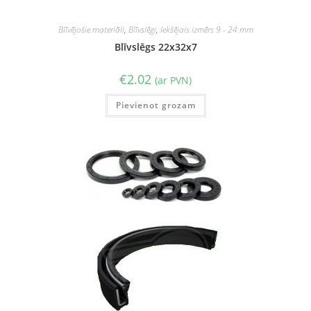
Blīvējošie materiāli
,
Blīvslēgi
,
Iekšējais izmērs 9 - 24 mm
Blīvslēgs 22x32x7
€
2.02
(ar PVN)
Pievienot grozam