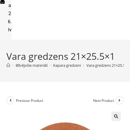
a
2
6.
lv
Vara gredzens 21×25.5×1
>
Blīvējošie materiāli
>
Kapara gredzeni
>
Vara gredzens 21×25.5×1
Previous Product
Next Product
🔍