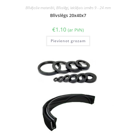
Blīvējošie materiāli
,
Blīvslēgi
,
Iekšējais izmērs 9 - 24 mm
Blīvslēgs 20x40x7
€
1.10
(ar PVN)
Pievienot grozam