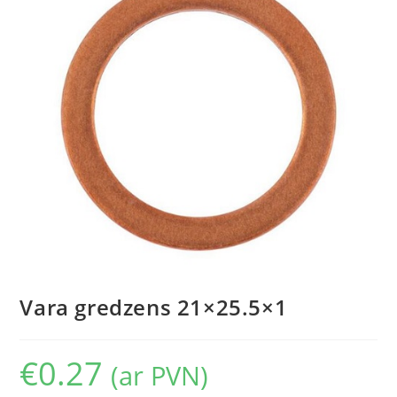
Vara gredzens 21×25.5×1
€
0.27
(ar PVN)