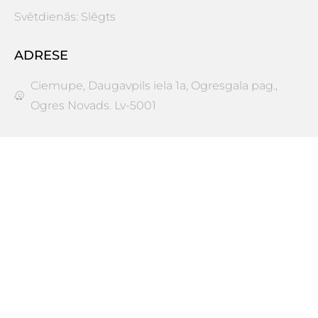
Svētdienās: Slēgts
ADRESE
Ciemupe, Daugavpils iela 1a, Ogresgala pag.,
Ogres Novads. Lv-5001