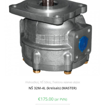
Hidrosūkņi
,
NŠ Sūkņi
,
Traktoru rezerves daļas
NŠ 32M-4L (kreisais) (MASTER)
€
175.00
(ar PVN)