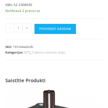
Vāks 52-2308030
Noliktavā 2 prece/-es
-
+
PIEVIENOT GROZAM
SKU:
197c644a0cdb
Kategorijas:
MTZ
,
Traktoru rezerves daļas
Saistītie Produkti