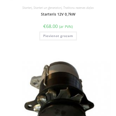
Starteri
,
Starteri un ģeneratori
,
Traktoru rezerves daļas
Starteris 12V 0,7kW
€
68.00
(ar PVN)
Pievienot grozam