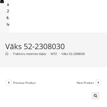
a
2
6.
lv
Vāks 52-2308030
>
Traktoru rezerves daļas
>
MTZ
>
Vāks 52-2308030
Previous Product
Next Product
🔍