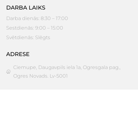
DARBA LAIKS
Darba dienās: 8:30 – 17:00
Sestdienās: 9:00 – 15:00
Svētdienās: Slēgts
ADRESE
Ciemupe, Daugavpils iela 1a, Ogresgala pag.,
Ogres Novads. Lv-5001