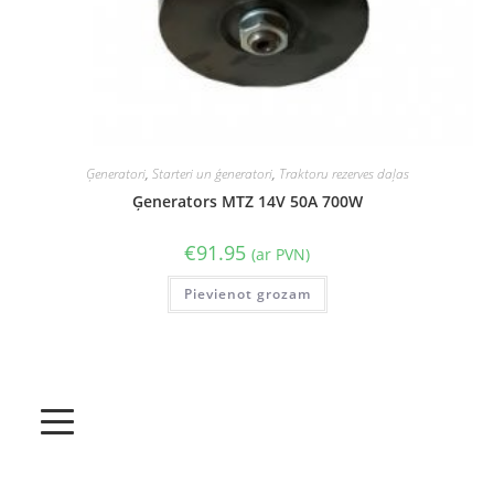
Ģeneratori
,
Starteri un ģeneratori
,
Traktoru rezerves daļas
Ģenerators MTZ 14V 50A 700W
€
91.95
(ar PVN)
Pievienot grozam