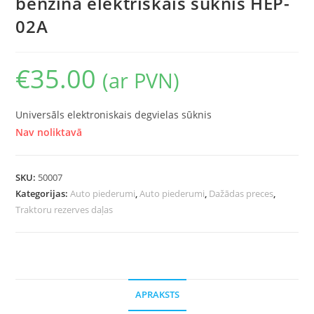
benzīna elektriskais sūknis HEP-
02A
€
35.00
(ar PVN)
Universāls elektroniskais degvielas sūknis
Nav noliktavā
SKU:
50007
Kategorijas:
Auto piederumi
,
Auto piederumi
,
Dažādas preces
,
Traktoru rezerves daļas
APRAKSTS