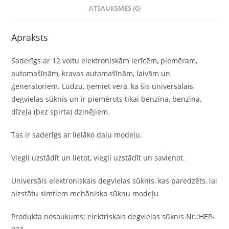
ATSAUKSMES (0)
Apraksts
Saderīgs ar 12 voltu elektroniskām ierīcēm, piemēram,
automašīnām, kravas automašīnām, laivām un
ģeneratoriem. Lūdzu, ņemiet vērā, ka šis universālais
degvielas sūknis un ir piemērots tikai benzīna, benzīna,
dīzeļa (bez spirta) dzinējiem.
Tas ir saderīgs ar lielāko daļu modeļu.
Viegli uzstādīt un lietot, viegli uzstādīt un savienot.
Universāls elektroniskais degvielas sūknis, kas paredzēts, lai
aizstātu simtiem mehānisko sūkņu modeļu
Produkta nosaukums: elektriskais degvielas sūknis Nr.:HEP-