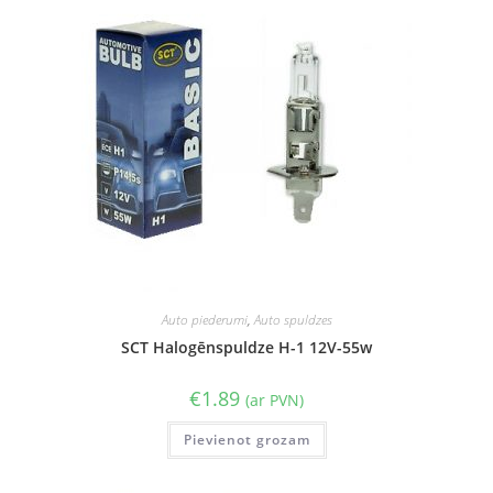
Auto piederumi
,
Auto spuldzes
SCT Halogēnspuldze H-1 12V-55w
€
1.89
(ar PVN)
Pievienot grozam