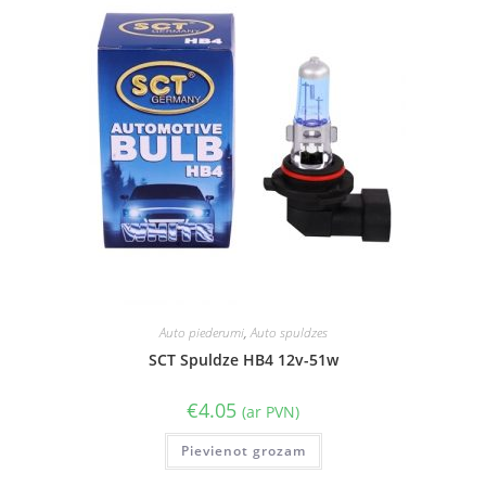
Auto piederumi
,
Auto spuldzes
SCT Spuldze HB4 12v-51w
€
4.05
(ar PVN)
Pievienot grozam