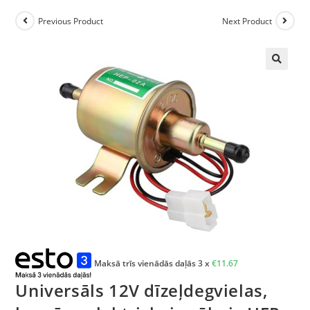
Previous Product
Next Product
🔍
Maksā trīs vienādās daļās 3 x
€
11.67
Universāls 12V dīzeļdegvielas,