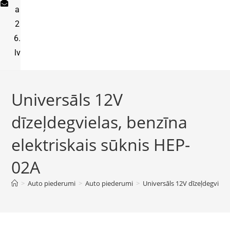
a
2
6.
lv
Universāls 12V
dīzeļdegvielas, benzīna
elektriskais sūknis HEP-
02A
>
Auto piederumi
>
Auto piederumi
>
Universāls 12V dīzeļdegviela