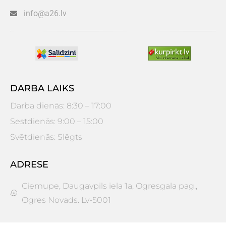
info@a26.lv
DARBA LAIKS
Darba dienās: 8:30 – 17:00
Sestdienās: 9:00 – 15:00
Svētdienās: Slēgts
ADRESE
Ciemupe, Daugavpils iela 1a, Ogresgala pag.,
Ogres Novads. Lv-5001