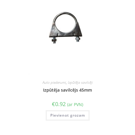
Auto piederumi
,
Izpūtēja savilcēji
Izpūtēja savilcējs 45mm
€
0.92
(ar PVN)
Pievienot grozam