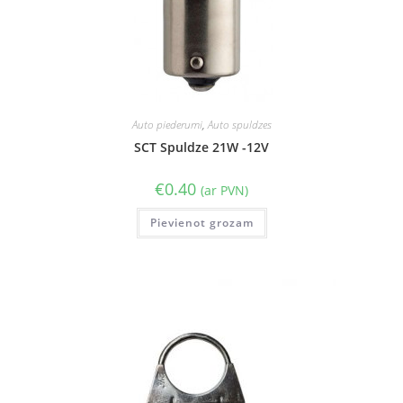
Auto piederumi
,
Auto spuldzes
SCT Spuldze 21W -12V
€
0.40
(ar PVN)
Pievienot grozam