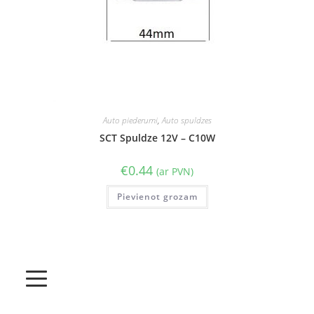
Auto piederumi
,
Auto spuldzes
SCT Spuldze 12V – C10W
€
0.44
(ar PVN)
Pievienot grozam