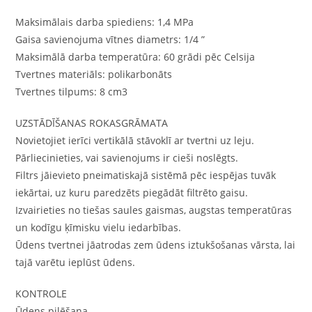
Maksimālais darba spiediens: 1,4 MPa
Gaisa savienojuma vītnes diametrs: 1/4 ”
Maksimālā darba temperatūra: 60 grādi pēc Celsija
Tvertnes materiāls: polikarbonāts
Tvertnes tilpums: 8 cm3
UZSTĀDĪŠANAS ROKASGRĀMATA
Novietojiet ierīci vertikālā stāvoklī ar tvertni uz leju.
Pārliecinieties, vai savienojums ir cieši noslēgts.
Filtrs jāievieto pneimatiskajā sistēmā pēc iespējas tuvāk
iekārtai, uz kuru paredzēts piegādāt filtrēto gaisu.
Izvairieties no tiešas saules gaismas, augstas temperatūras
un kodīgu ķīmisku vielu iedarbības.
Ūdens tvertnei jāatrodas zem ūdens iztukšošanas vārsta, lai
tajā varētu ieplūst ūdens.
KONTROLE
Ūdens pilēšana