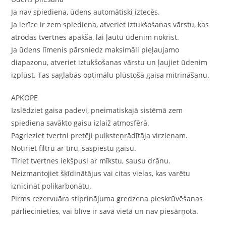
Ja nav spiediena, ūdens automātiski iztecēs.
Ja ierīce ir zem spiediena, atveriet iztukšošanas vārstu, kas
atrodas tvertnes apakšā, lai ļautu ūdenim nokrist.
Ja ūdens līmenis pārsniedz maksimāli pieļaujamo
diapazonu, atveriet iztukšošanas vārstu un ļaujiet ūdenim
izplūst. Tas saglabās optimālu plūstošā gaisa mitrināšanu.
APKOPE
Izslēdziet gaisa padevi, pneimatiskajā sistēmā zem
spiediena savākto gaisu izlaiž atmosfērā.
Pagrieziet tvertni pretēji pulksteņrādītāja virzienam.
Notīriet filtru ar tīru, saspiestu gaisu.
Tīriet tvertnes iekšpusi ar mīkstu, sausu drānu.
Neizmantojiet šķīdinātājus vai citas vielas, kas varētu
iznīcināt polikarbonātu.
Pirms rezervuāra stiprinājuma gredzena pieskrūvēšanas
pārliecinieties, vai blīve ir savā vietā un nav piesārņota.