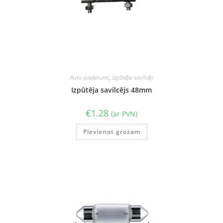
Auto piederumi
,
Izpūtēja savilcēji
Izpūtēja savilcējs 48mm
€
1.28
(ar PVN)
Pievienot grozam