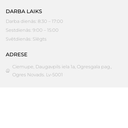
DARBA LAIKS
Darba dienās: 8:30 – 17:00
Sestdienās: 9:00 – 15:00
Svētdienās: Slēgts
ADRESE
Ciemupe, Daugavpils iela 1a, Ogresgala pag.,
Ogres Novads. Lv-5001