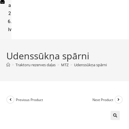
a
2
6.
lv
Udenssūkņa spārni
>
Traktoru rezerves daļas
>
MTZ
>
Udenssūkņa spārni
Previous Product
Next Product
🔍