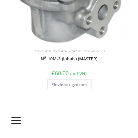
Hidrosūkņi
,
NŠ Sūkņi
,
Traktoru rezerves daļas
NŠ 10M-3 (labais) (MASTER)
€
60.00
(ar PVN)
Pievienot grozam