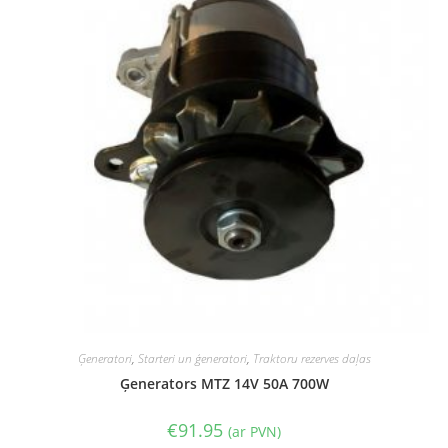
Ģeneratori
,
Starteri un ģeneratori
,
Traktoru rezerves daļas
Ģenerators MTZ 14V 50A 700W
€
91.95
(ar PVN)