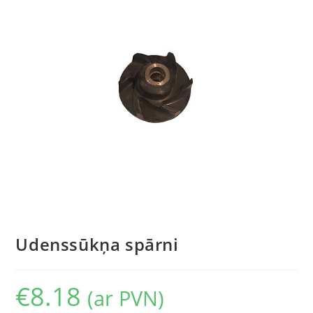
Udenssūkņa spārni
€
8.18
(ar PVN)