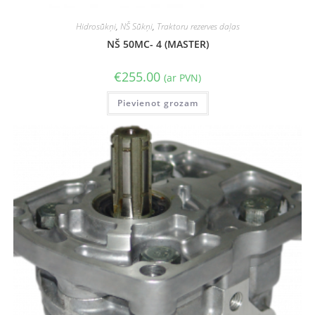
Hidrosūkņi
,
NŠ Sūkņi
,
Traktoru rezerves daļas
NŠ 50MC- 4 (MASTER)
€
255.00
(ar PVN)
Pievienot grozam