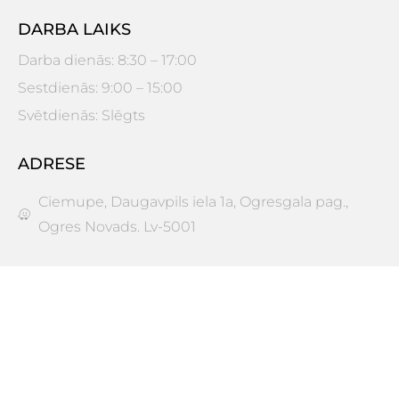
DARBA LAIKS
Darba dienās: 8:30 – 17:00
Sestdienās: 9:00 – 15:00
Svētdienās: Slēgts
ADRESE
Ciemupe, Daugavpils iela 1a, Ogresgala pag.,
Ogres Novads. Lv-5001