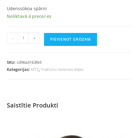
Udenssūkņa spārni
Noliktavā 4 prece/-es
-
+
PIEVIENOT GROZAM
SKU:
cd96a3163fe5
Kategorijas:
MTZ
,
Traktoru rezerves daļas
Saistītie Produkti