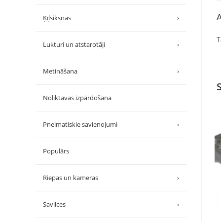
A
Ķīļsiksnas
›
T
Lukturi un atstarotāji
›
Metināšana
›
Noliktavas izpārdošana
Pneimatiskie savienojumi
›
Populārs
Riepas un kameras
›
Savilces
›