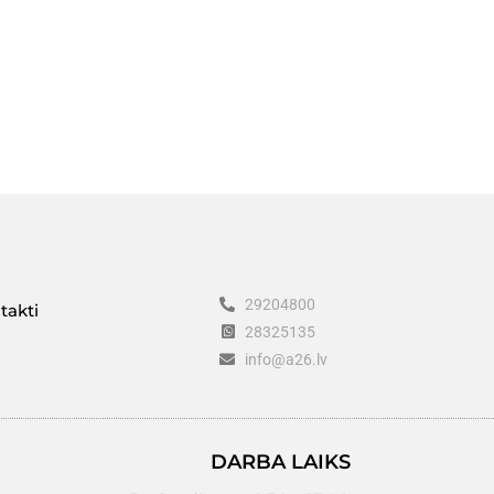
29204800
takti
28325135
info@a26.lv
DARBA LAIKS