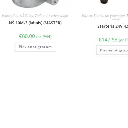
Hidrosūkņi
,
NŠ Sūkņi
,
Traktoru rezerves daļas
Starteri
,
Starteri un ģeneratori
,
daļas
NŠ 10M-3 (labais) (MASTER)
Starteris 24V 4
€
60.00
(ar PVN)
€
147.58
(ar 
Pievienot grozam
Pievienot gro