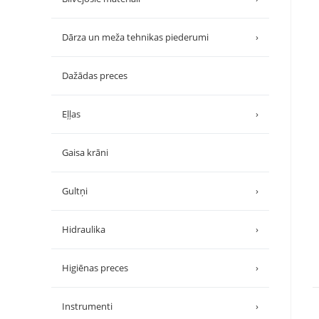
Dārza un meža tehnikas piederumi
›
Dažādas preces
Eļļas
›
Gaisa krāni
Gultņi
›
Hidraulika
›
Higiēnas preces
›
Instrumenti
›