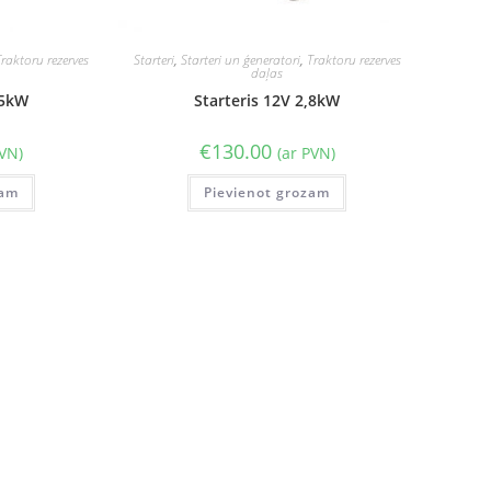
Traktoru rezerves
Starteri
,
Starteri un ģeneratori
,
Traktoru rezerves
daļas
,5kW
Starteris 12V 2,8kW
€
130.00
PVN)
(ar PVN)
zam
Pievienot grozam