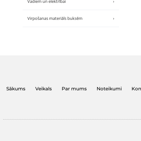
Vadiem un elektrībai
›
Virpošanas materiāls buksēm
›
Sākums
Veikals
Par mums
Noteikumi
Kon