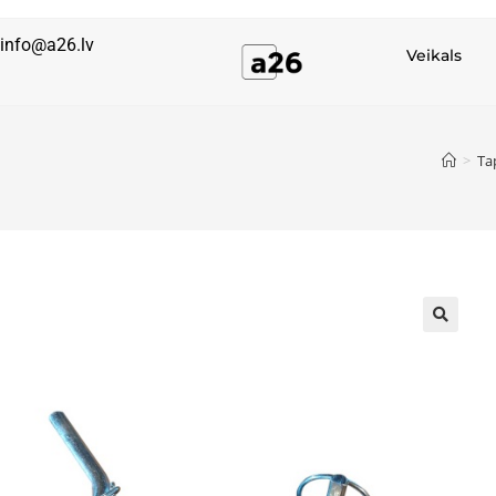
info@a26.lv
Veikals
>
Ta
🔍