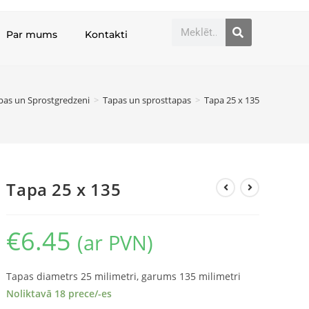
Par mums
Kontakti
pas un Sprostgredzeni
>
Tapas un sprosttapas
>
Tapa 25 x 135
Tapa 25 x 135
€
6.45
(ar PVN)
Tapas diametrs 25 milimetri, garums 135 milimetri
Noliktavā 18 prece/-es