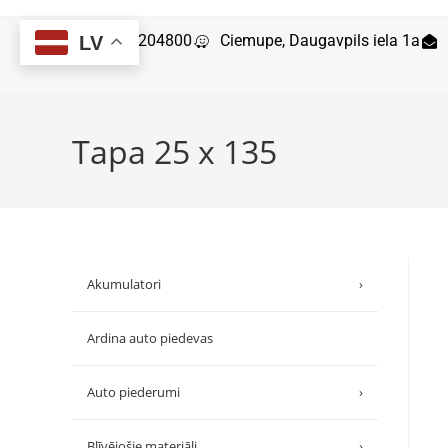
29204800
Ciemupe, Daugavpils iela 1a
LV
Tapa 25 x 135
Akumulatori
›
Ardina auto piedevas
Auto piederumi
›
Blīvējošie materiāli
›