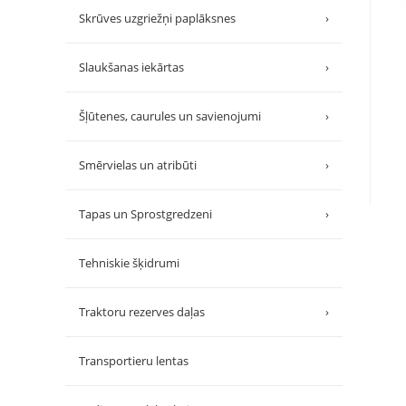
Skrūves uzgriežņi paplāksnes
›
Slaukšanas iekārtas
›
Šļūtenes, caurules un savienojumi
›
Smērvielas un atribūti
›
Tapas un Sprostgredzeni
›
Tehniskie šķidrumi
Traktoru rezerves daļas
›
Transportieru lentas