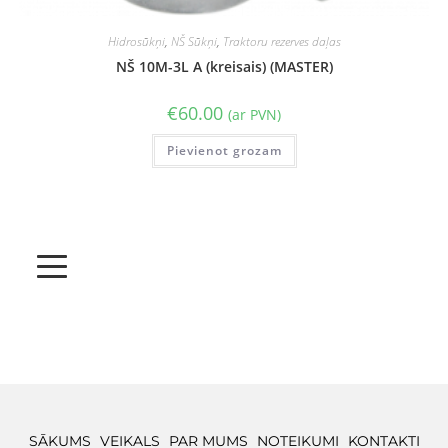
Hidrosūkņi
,
NŠ Sūkņi
,
Traktoru rezerves daļas
NŠ 10M-3L A (kreisais) (MASTER)
€
60.00
(ar PVN)
Pievienot grozam
SĀKUMS
VEIKALS
PAR MUMS
NOTEIKUMI
KONTAKTI