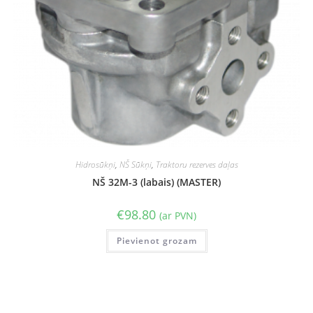
Hidrosūkņi
,
NŠ Sūkņi
,
Traktoru rezerves daļas
NŠ 32M-3 (labais) (MASTER)
€
98.80
(ar PVN)
Pievienot grozam