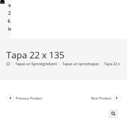
a
2
6.
lv
Tapa 22 x 135
>
Tapas un Sprostgredzeni
>
Tapas un sprosttapas
>
Tapa 22 x 135
Previous Product
Next Product
🔍