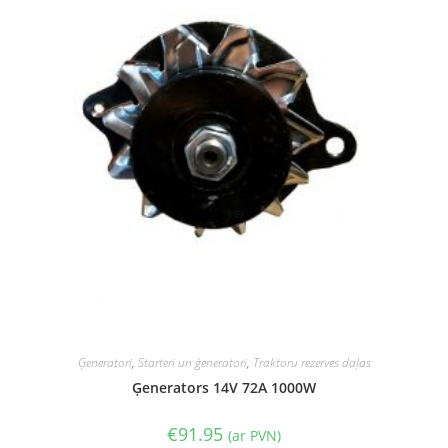
Ģeneratori
,
Starteri un ģeneratori
,
Traktoru rezerves daļas
Ģenerators 14V 72A 1000W
€
91.95
(ar PVN)