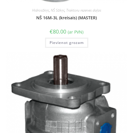
Hidrosūkņi
,
NŠ Sūkņi
,
Traktoru rezerves daļas
NŠ 16M-3L (kreisais) (MASTER)
€
80.00
(ar PVN)
Pievienot grozam