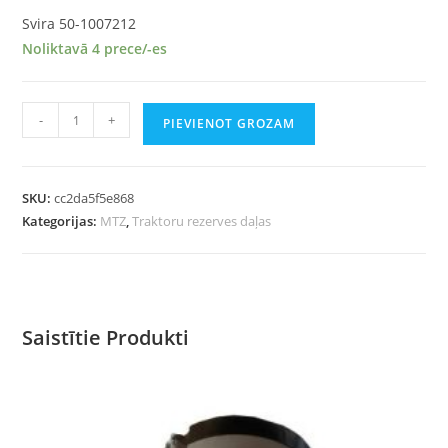
Svira 50-1007212
Noliktavā 4 prece/-es
-
+
PIEVIENOT GROZAM
SKU:
cc2da5f5e868
Kategorijas:
MTZ
,
Traktoru rezerves daļas
Saistītie Produkti