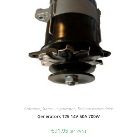
Ģeneratori
,
Starteri un ģeneratori
,
Traktoru rezerves daļas
Ģenerators T25 14V 50A 700W
€
91.95
(ar PVN)