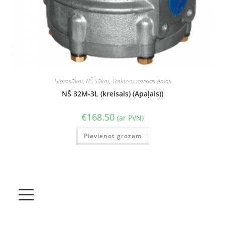
Hidrosūkņi
,
NŠ Sūkņi
,
Traktoru rezerves daļas
NŠ 32M-3L (kreisais) (Apaļais))
€
168.50
(ar PVN)
Pievienot grozam