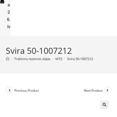
a
2
6.
lv
Svira 50-1007212
>
Traktoru rezerves daļas
>
MTZ
>
Svira 50-1007212
Previous Product
Next Product
🔍