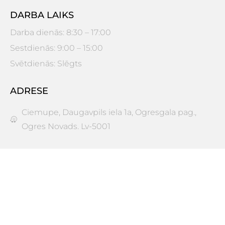
DARBA LAIKS
Darba dienās: 8:30 – 17:00
Sestdienās: 9:00 – 15:00
Svētdienās: Slēgts
ADRESE
Ciemupe, Daugavpils iela 1a, Ogresgala pag.,
Ogres Novads. Lv-5001