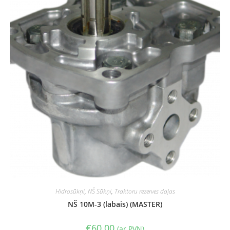
Hidrosūkņi
,
NŠ Sūkņi
,
Traktoru rezerves daļas
NŠ 10M-3 (labais) (MASTER)
€
60.00
(ar PVN)