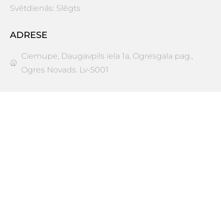
Svētdienās: Slēgts
ADRESE
Ciemupe, Daugavpils iela 1a, Ogresgala pag.,
Ogres Novads. Lv-5001