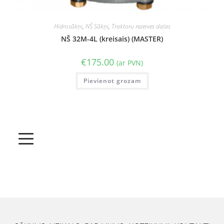
Hidrosūkņi
,
NŠ Sūkņi
,
Traktoru rezerves daļas
NŠ 32M-4L (kreisais) (MASTER)
€
175.00
(ar PVN)
Pievienot grozam