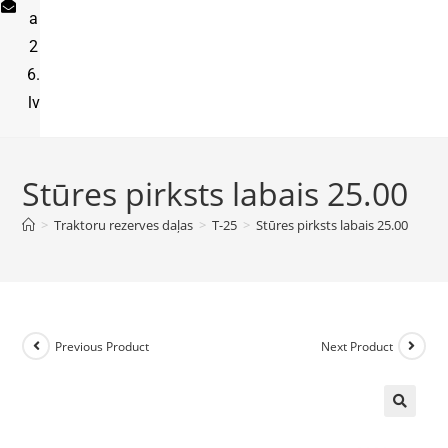
a
2
6.
lv
Stūres pirksts labais 25.00
>
Traktoru rezerves daļas
>
T-25
>
Stūres pirksts labais 25.00
Previous Product
Next Product
🔍