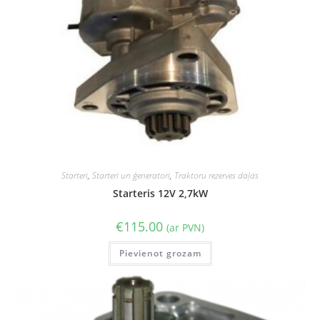
Starteri
,
Starteri un ģeneratori
,
Traktoru rezerves daļas
Starteris 12V 2,7kW
€
115.00
(ar PVN)
Pievienot grozam