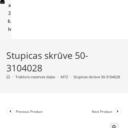
a
2
6.
lv
Stupicas skrūve 50-
3104028
>
Traktoru rezerves daļas
>
MTZ
>
Stupicas skrūve 50-3104028
Previous Product
Next Product