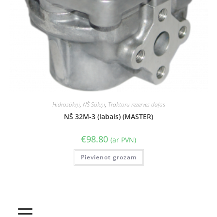
Hidrosūkņi
,
NŠ Sūkņi
,
Traktoru rezerves daļas
NŠ 32M-3 (labais) (MASTER)
€
98.80
(ar PVN)
Pievienot grozam