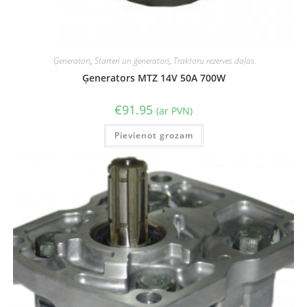
Ģeneratori
,
Starteri un ģeneratori
,
Traktoru rezerves daļas
Ģenerators MTZ 14V 50A 700W
€
91.95
(ar PVN)
Pievienot grozam