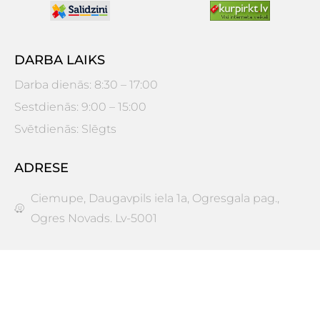
DARBA LAIKS
Darba dienās: 8:30 – 17:00
Sestdienās: 9:00 – 15:00
Svētdienās: Slēgts
ADRESE
Ciemupe, Daugavpils iela 1a, Ogresgala pag.,
Ogres Novads. Lv-5001