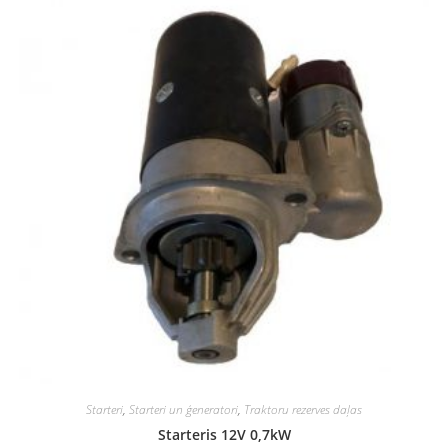
Starteri
,
Starteri un ģeneratori
,
Traktoru rezerves daļas
Starteris 12V 0,7kW