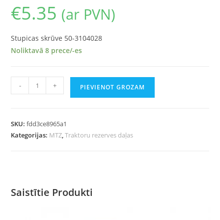
€
5.35
(ar PVN)
Stupicas skrūve 50-3104028
Noliktavā 8 prece/-es
-
+
PIEVIENOT GROZAM
SKU:
fdd3ce8965a1
Kategorijas:
MTZ
,
Traktoru rezerves daļas
Saistītie Produkti