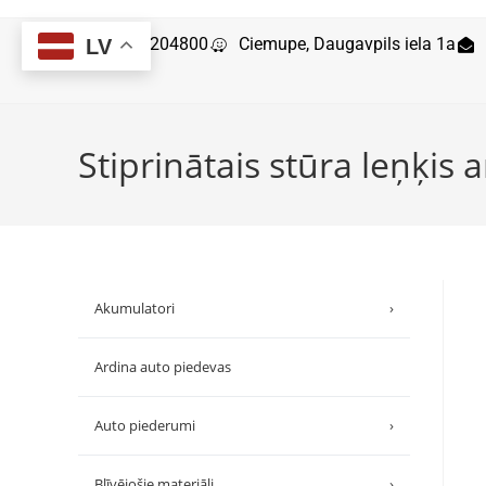
29204800
Ciemupe, Daugavpils iela 1a
LV
Stiprinātais stūra leņķi
Akumulatori
›
Ardina auto piedevas
Auto piederumi
›
Blīvējošie materiāli
›