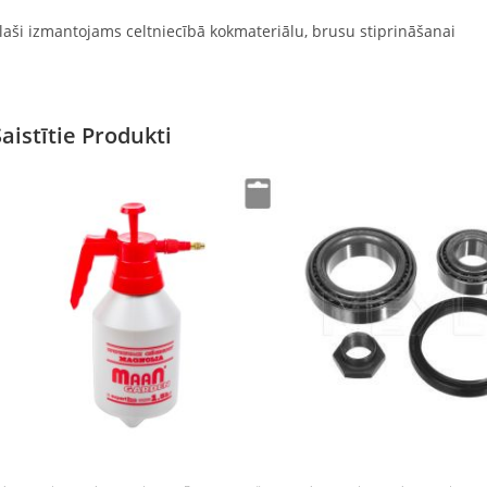
laši izmantojams celtniecībā kokmateriālu, brusu stiprināšanai
Saistītie Produkti