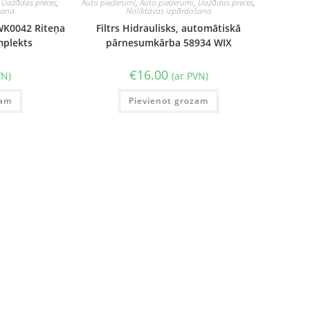
,
Dažādas preces
,
Auto piederumi
,
Auto piederumi
,
Dažādas preces
,
šana
Noliktavas izpārdošana
WK0042 Riteņa
Filtrs Hidraulisks, automātiskā
mplekts
pārnesumkārba 58934 WIX
€
16.00
VN)
(ar PVN)
zam
Pievienot grozam