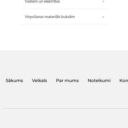
Vadiem un elektrībai
›
Virpošanas materiāls buksēm
›
Sākums
Veikals
Par mums
Noteikumi
Kon