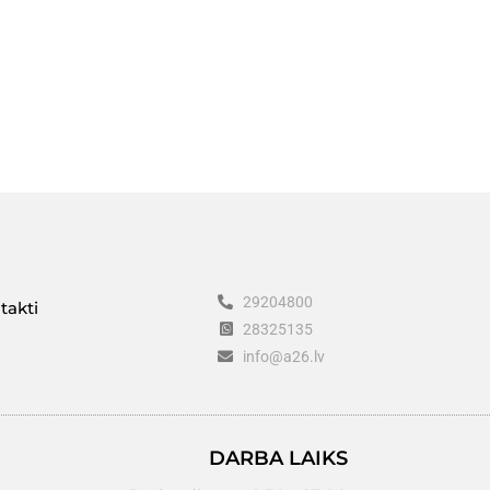
29204800
takti
28325135
info@a26.lv
DARBA LAIKS