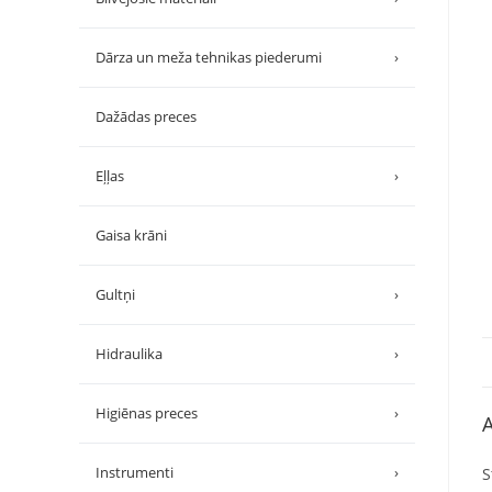
Dārza un meža tehnikas piederumi
›
Dažādas preces
Eļļas
›
Gaisa krāni
Gultņi
›
Hidraulika
›
Higiēnas preces
›
A
Instrumenti
›
S