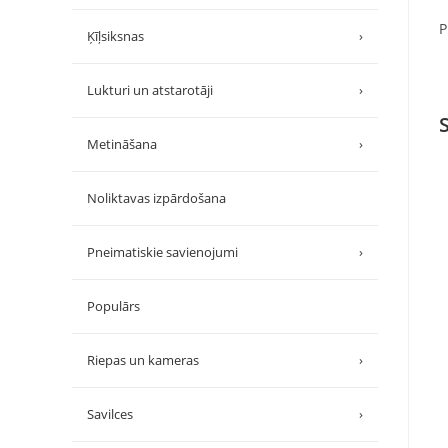
P
Ķīļsiksnas
›
Lukturi un atstarotāji
›
Metināšana
›
Noliktavas izpārdošana
Pneimatiskie savienojumi
›
Populārs
Riepas un kameras
›
Savilces
›