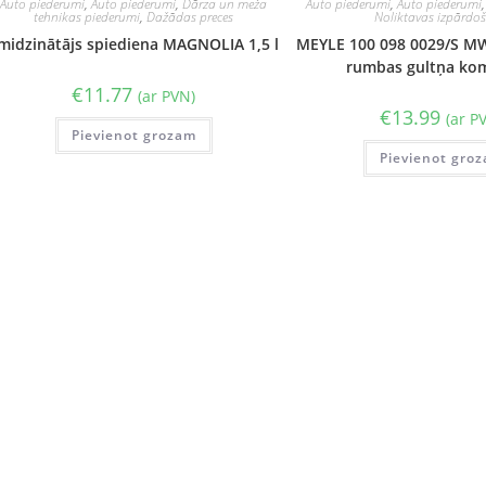
Auto piederumi
,
Auto piederumi
,
Dārza un meža
Auto piederumi
,
Auto piederumi
tehnikas piederumi
,
Dažādas preces
Noliktavas izpārdo
midzinātājs spiediena MAGNOLIA 1,5 l
MEYLE 100 098 0029/S M
rumbas gultņa ko
€
11.77
(ar PVN)
€
13.99
(ar P
Pievienot grozam
Pievienot gro