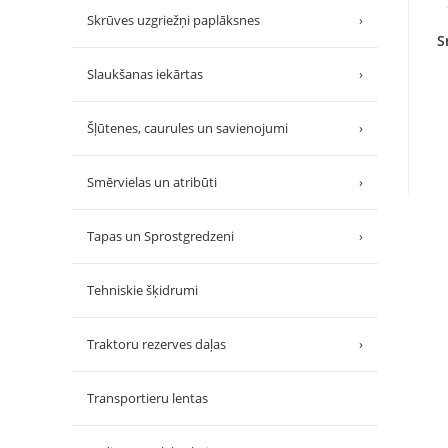
Skrūves uzgriežņi paplāksnes
›
S
Slaukšanas iekārtas
›
Šļūtenes, caurules un savienojumi
›
Smērvielas un atribūti
›
Tapas un Sprostgredzeni
›
Tehniskie šķidrumi
Traktoru rezerves daļas
›
Transportieru lentas