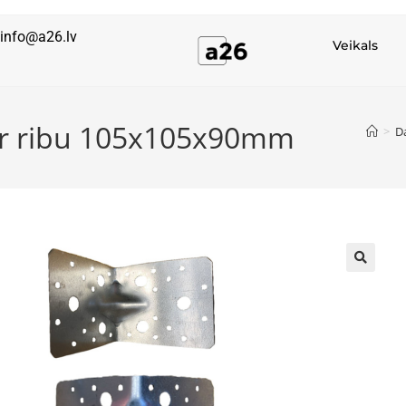
info@a26.lv
Veikals
s ar ribu 105x105x90mm
>
D
🔍