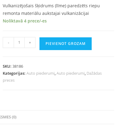
Vulkanizējošais šķidrums (līme) paredzēts riepu
remonta materiālu aukstajai vulkanizācijai
Noliktavā 4 prece/-es
-
+
PIEVIENOT GROZAM
SKU:
38186
Kategorijas:
Auto piederumi
,
Auto piederumi
,
Dažādas
preces
SMES (0)