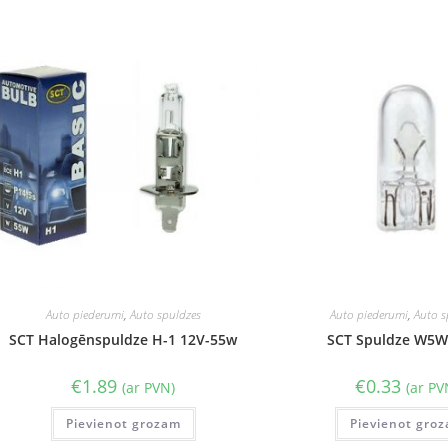
Auto piederumi
,
Auto spuldzes
Auto piederumi
,
Auto s
SCT Halogēnspuldze H-1 12V-55w
SCT Spuldze W5W
€
1.89
€
0.33
(ar PVN)
(ar PV
Pievienot grozam
Pievienot gro