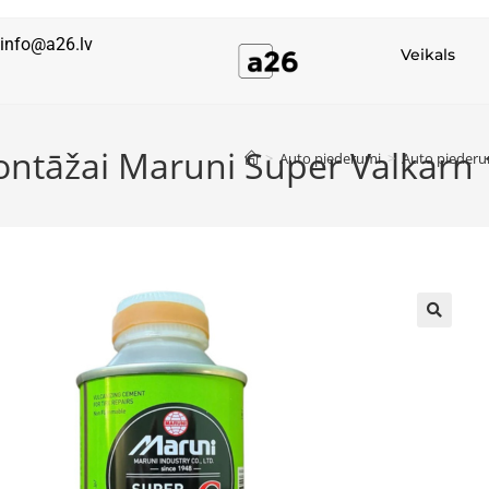
info@a26.lv
Veikals
montāžai Maruni Super Valkarn
>
Auto piederumi
>
Auto piederu
🔍