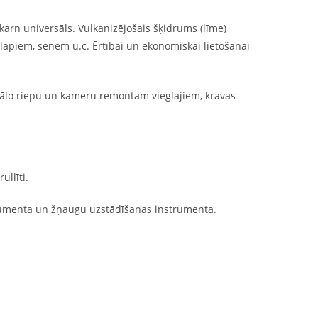
karn universāls. Vulkanizējošais šķidrums (līme)
elāpiem, sēnēm u.c. Ērtībai un ekonomiskai lietošanai
onālo riepu un kameru remontam vieglajiem, kravas
ullīti.
strumenta un žņaugu uzstādīšanas instrumenta.