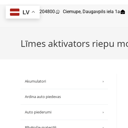
29204800
Ciemupe, Daugavpils iela 1a
LV
Līmes aktivators riepu 
Akumulatori
›
Ardina auto piedevas
Auto piederumi
›
Blīvējošie materiāli
›