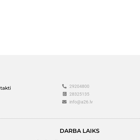
29204800
takti
28325135
info@a26.lv
DARBA LAIKS