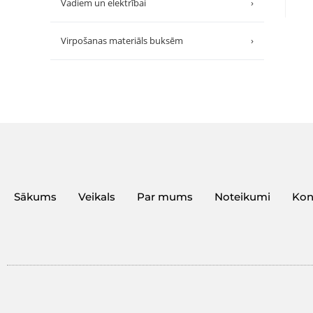
Vadiem un elektrībai
›
Virpošanas materiāls buksēm
›
Sākums
Veikals
Par mums
Noteikumi
Kon