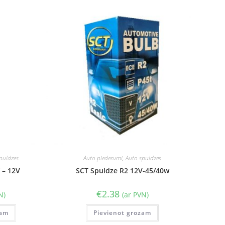
puldzes
Auto piederumi
,
Auto spuldzes
 – 12V
SCT Spuldze R2 12V-45/40w
€
2.38
N)
(ar PVN)
zam
Pievienot grozam