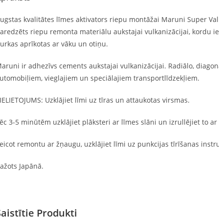
ugstas kvalitātes līmes aktivators riepu montāžai Maruni Super Val
aredzēts riepu remonta materiālu aukstajai vulkanizācijai, kordu i
urkas aprīkotas ar vāku un otiņu.
aruni ir adhezīvs cements aukstajai vulkanizācijai. Radiālo, diag
utomobiļiem, vieglajiem un speciālajiem transportlīdzekļiem.
IELIETOJUMS: Uzklājiet līmi uz tīras un attaukotas virsmas.
ēc 3-5 minūtēm uzklājiet plāksteri ar līmes slāni un izrullējiet to ar r
eicot remontu ar žņaugu, uzklājiet līmi uz punkcijas tīrīšanas in
ažots Japānā.
Saistītie Produkti