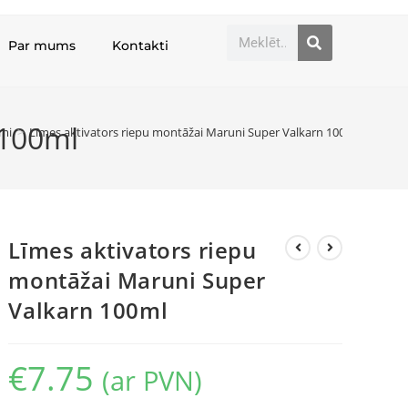
Par mums
Kontakti
 100ml
mi
>
Līmes aktivators riepu montāžai Maruni Super Valkarn 100ml
Līmes aktivators riepu
montāžai Maruni Super
Valkarn 100ml
€
7.75
(ar PVN)