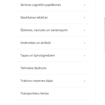
Skrūves uzgriežņi paplāksnes
›
Slaukšanas iekārtas
›
Šļūtenes, caurules un savienojumi
›
Smērvielas un atribūti
›
Tapas un Sprostgredzeni
›
Tehniskie šķidrumi
Traktoru rezerves daļas
›
Transportieru lentas