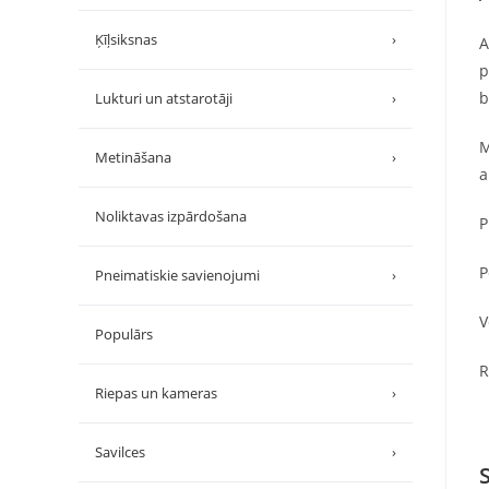
Ķīļsiksnas
›
A
p
b
Lukturi un atstarotāji
›
M
Metināšana
›
a
Noliktavas izpārdošana
P
P
Pneimatiskie savienojumi
›
V
Populārs
R
Riepas un kameras
›
Savilces
›