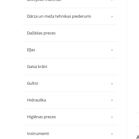
Dārza un meža tehnikas piederumi
›
Dažādas preces
Eļļas
›
Gaisa krāni
Gultņi
›
Hidraulika
›
Higiēnas preces
›
Instrumenti
›
A