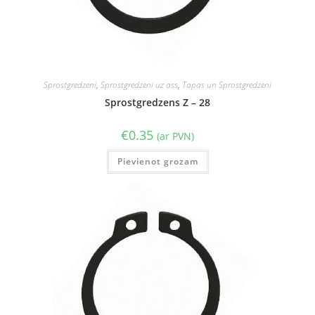
Sprostgredzeni
,
Sprostgredzeni uz ass
,
Tapas un Sprostgredzeni
Sprostgredzens Z – 28
€
0.35
(ar PVN)
Pievienot grozam