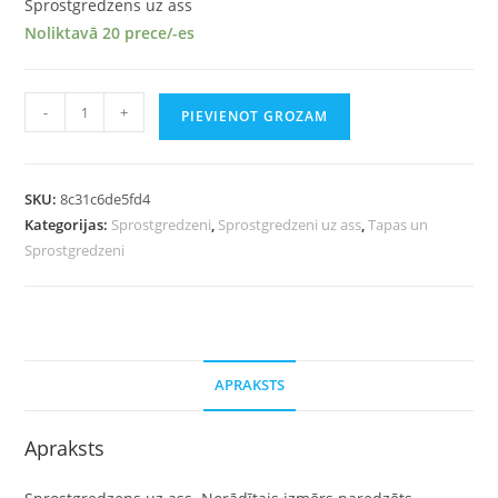
Sprostgredzens uz ass
Noliktavā 20 prece/-es
-
+
PIEVIENOT GROZAM
SKU:
8c31c6de5fd4
Kategorijas:
Sprostgredzeni
,
Sprostgredzeni uz ass
,
Tapas un
Sprostgredzeni
APRAKSTS
Apraksts