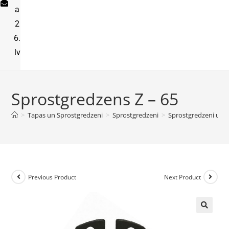
a
2
6.
lv
Sprostgredzens Z – 65
>
Tapas un Sprostgredzeni
>
Sprostgredzeni
>
Sprostgredzeni uz a
Previous Product
Next Product
🔍