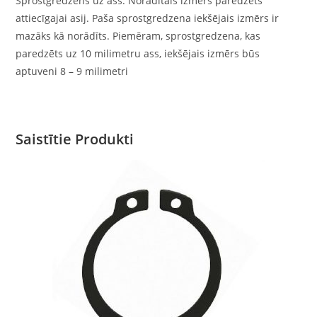
Sprostgredzens uz ass. Norādītais izmērs paredzēts
attiecīgajai asij. Paša sprostgredzena iekšējais izmērs ir
mazāks kā norādīts. Piemēram, sprostgredzena, kas
paredzēts uz 10 milimetru ass, iekšējais izmērs būs
aptuveni 8 – 9 milimetri
Saistītie Produkti