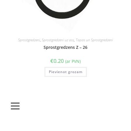
Sprostgredzeni
,
Sprostgredzeni uz ass
,
Tapas un Sprostgredzeni
Sprostgredzens Z – 26
€
0.20
(ar PVN)
Pievienot grozam