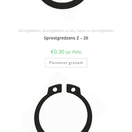
Sprostgredzeni
,
Sprostgredzeni uz ass
,
Tapas un Sprostgredzeni
Sprostgredzens Z – 20
€
0.30
(ar PVN)
Pievienot grozam