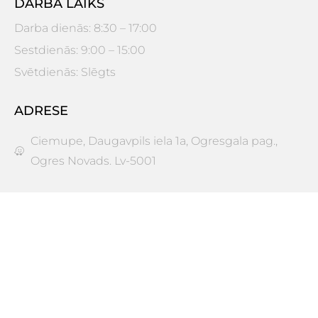
DARBA LAIKS
Darba dienās: 8:30 – 17:00
Sestdienās: 9:00 – 15:00
Svētdienās: Slēgts
ADRESE
Ciemupe, Daugavpils iela 1a, Ogresgala pag.,
Ogres Novads. Lv-5001