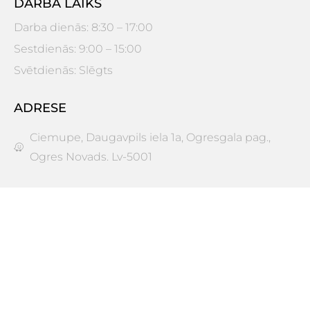
DARBA LAIKS
Darba dienās: 8:30 – 17:00
Sestdienās: 9:00 – 15:00
Svētdienās: Slēgts
ADRESE
Ciemupe, Daugavpils iela 1a, Ogresgala pag.,
Ogres Novads. Lv-5001