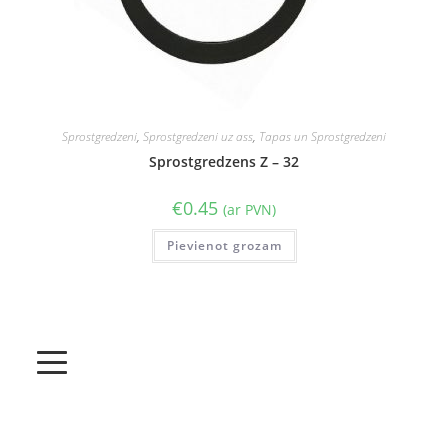
Sprostgredzeni
,
Sprostgredzeni uz ass
,
Tapas un Sprostgredzeni
Sprostgredzens Z – 32
€
0.45
(ar PVN)
Pievienot grozam