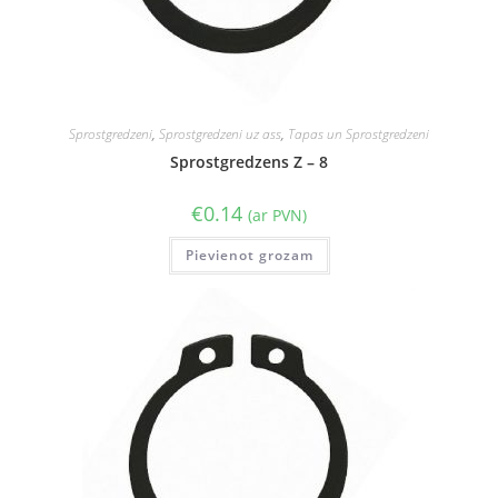
Sprostgredzeni
,
Sprostgredzeni uz ass
,
Tapas un Sprostgredzeni
Sprostgredzens Z – 8
€
0.14
(ar PVN)
Pievienot grozam