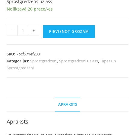
Sprostgredzens uz ass
Noliktavā 20 prece/-es
-
+
PIEVIENOT GROZAM
SKU:
7bcf571ef233
Kategorijas:
Sprostgredzeni
,
Sprostgredzeni uz ass
,
Tapas un
Sprostgredzeni
APRAKSTS
Apraksts