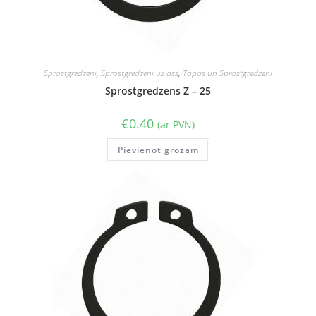
Sprostgredzeni
,
Sprostgredzeni uz ass
,
Tapas un Sprostgredzeni
Sprostgredzens Z – 25
€
0.40
(ar PVN)
Pievienot grozam