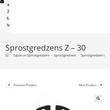
a
2
6.
lv
Sprostgredzens Z – 30
>
Tapas un Sprostgredzeni
>
Sprostgredzeni
>
Sprostgredzeni uz a
Previous Product
Next Product
🔍