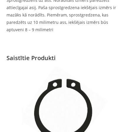
Sprostgredzens uz ass. Norādītais izmērs paredzēts
attiecīgajai asij. Paša sprostgredzena iekšējais izmērs ir
mazāks kā norādīts. Piemēram, sprostgredzena, kas
paredzēts uz 10 milimetru ass, iekšējais izmērs būs
aptuveni 8 – 9 milimetri
Saistītie Produkti