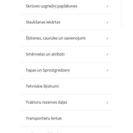
Skrūves uzgriežņi paplāksnes
›
Slaukšanas iekārtas
›
Šļūtenes, caurules un savienojumi
›
Smērvielas un atribūti
›
Tapas un Sprostgredzeni
›
Tehniskie šķidrumi
Traktoru rezerves daļas
›
Transportieru lentas