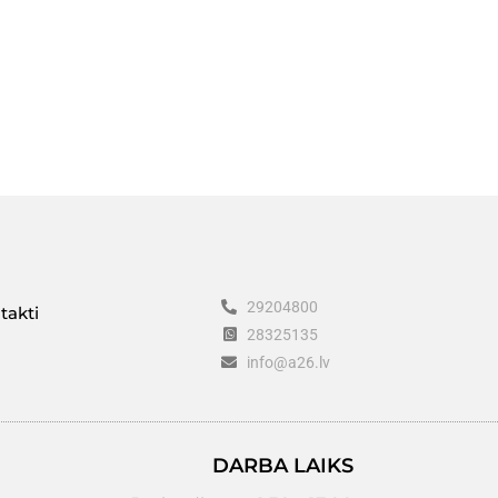
29204800
takti
28325135
info@a26.lv
DARBA LAIKS