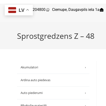
29204800
Ciemupe, Daugavpils iela 1a
LV
Sprostgredzens Z – 48
Akumulatori
›
Ardina auto piedevas
Auto piederumi
›
Blīvējošie materiāli
›