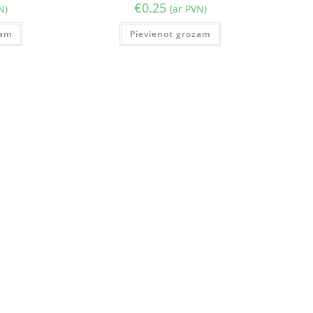
€
0.25
N)
(ar PVN)
zam
Pievienot grozam