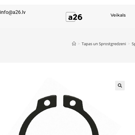
info@a26.lv
Veikals
>
Tapas un Sprostgredzeni
>
S
🔍