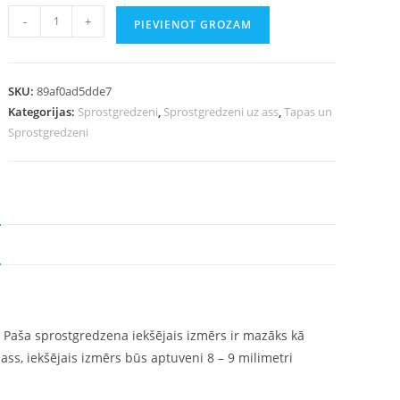
-
+
PIEVIENOT GROZAM
SKU:
89af0ad5dde7
Kategorijas:
Sprostgredzeni
,
Sprostgredzeni uz ass
,
Tapas un
Sprostgredzeni
. Paša sprostgredzena iekšējais izmērs ir mazāks kā
ss, iekšējais izmērs būs aptuveni 8 – 9 milimetri