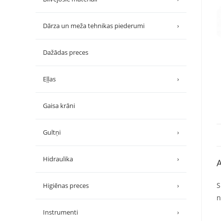
Dārza un meža tehnikas piederumi
›
Dažādas preces
Eļļas
›
Gaisa krāni
Gultņi
›
Hidraulika
›
A
S
Higiēnas preces
›
n
Instrumenti
›