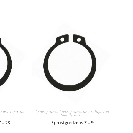
uz ass
,
Tapas un
Sprostgredzeni
,
Sprostgredzeni uz ass
,
Tapas un
Sprostgredzeni
 – 23
Sprostgredzens Z – 9