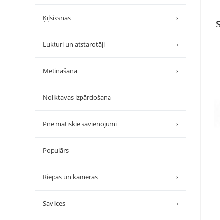
Ķīļsiksnas
›
Lukturi un atstarotāji
›
Metināšana
›
Noliktavas izpārdošana
Pneimatiskie savienojumi
›
Populārs
Riepas un kameras
›
Savilces
›