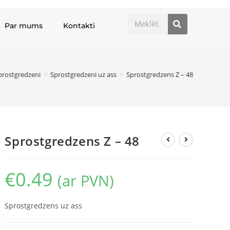
Par mums
Kontakti
prostgredzeni
>
Sprostgredzeni uz ass
>
Sprostgredzens Z – 48
Sprostgredzens Z – 48
€
0.49
(ar PVN)
Sprostgredzens uz ass