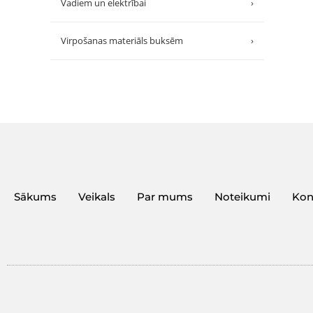
Vadiem un elektrībai
›
Virpošanas materiāls buksēm
›
Sākums
Veikals
Par mums
Noteikumi
Kon