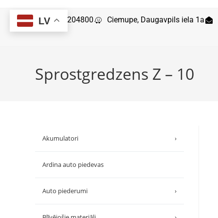
29204800
Ciemupe, Daugavpils iela 1a
LV
Sprostgredzens Z – 10
Akumulatori
›
Ardina auto piedevas
Auto piederumi
›
Blīvējošie materiāli
›