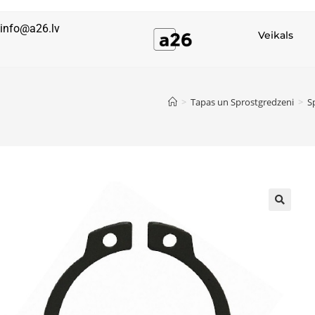
info@a26.lv
Veikals
>
Tapas un Sprostgredzeni
>
S
🔍