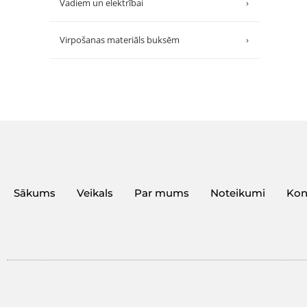
Vadiem un elektrībai
›
Virpošanas materiāls buksēm
›
Sākums
Veikals
Par mums
Noteikumi
Kon