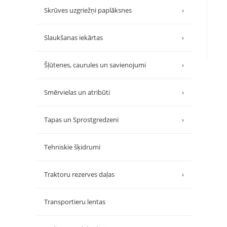
Skrūves uzgriežņi paplāksnes
›
Slaukšanas iekārtas
›
Šļūtenes, caurules un savienojumi
›
Smērvielas un atribūti
›
Tapas un Sprostgredzeni
›
Tehniskie šķidrumi
Traktoru rezerves daļas
›
Transportieru lentas