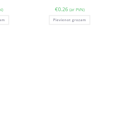
€
0.26
N)
(ar PVN)
zam
Pievienot grozam