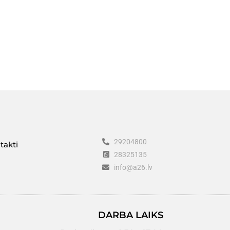
29204800
takti
28325135
info@a26.lv
DARBA LAIKS