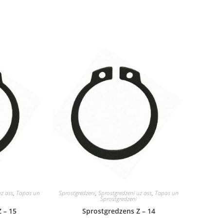
uz ass
,
Tapas un
Sprostgredzeni
,
Sprostgredzeni uz ass
,
Tapas un
Sprostgredzeni
 – 15
Sprostgredzens Z – 14