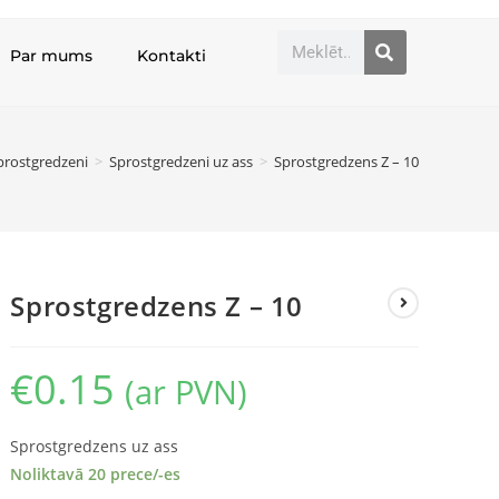
Par mums
Kontakti
prostgredzeni
>
Sprostgredzeni uz ass
>
Sprostgredzens Z – 10
Sprostgredzens Z – 10
€
0.15
(ar PVN)
Sprostgredzens uz ass
Noliktavā 20 prece/-es