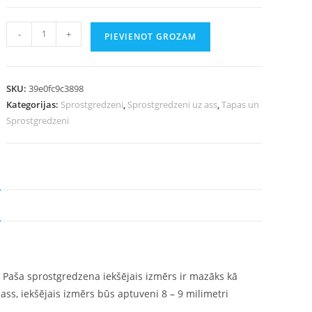
-
+
PIEVIENOT GROZAM
SKU:
39e0fc9c3898
Kategorijas:
Sprostgredzeni
,
Sprostgredzeni uz ass
,
Tapas un
Sprostgredzeni
. Paša sprostgredzena iekšējais izmērs ir mazāks kā
ss, iekšējais izmērs būs aptuveni 8 – 9 milimetri