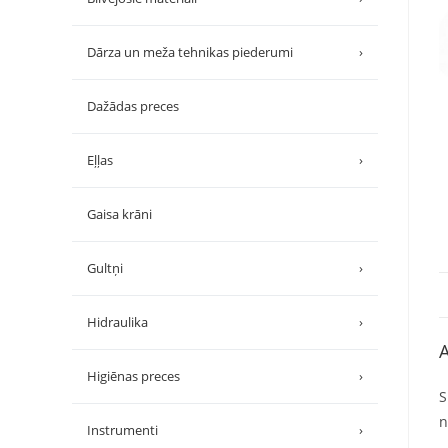
Dārza un meža tehnikas piederumi
›
Dažādas preces
Eļļas
›
Gaisa krāni
Gultņi
›
Hidraulika
›
A
Higiēnas preces
›
S
n
Instrumenti
›