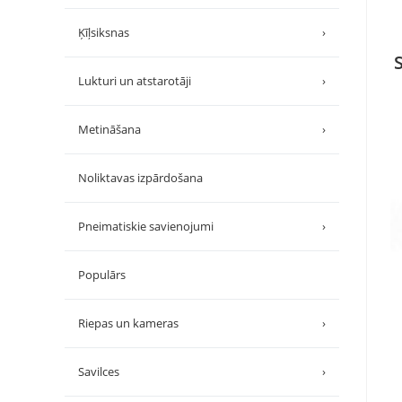
Ķīļsiksnas
›
Lukturi un atstarotāji
›
Metināšana
›
Noliktavas izpārdošana
Pneimatiskie savienojumi
›
Populārs
Riepas un kameras
›
Savilces
›