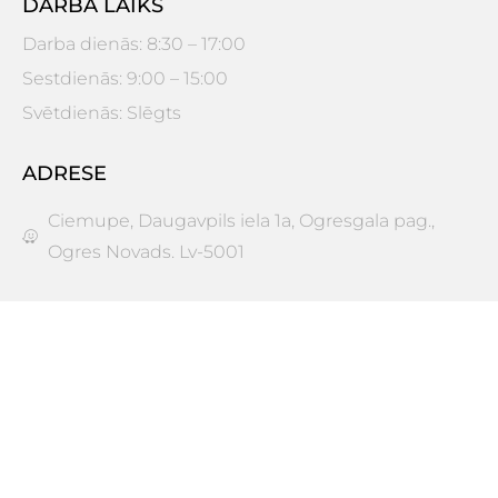
DARBA LAIKS
Darba dienās: 8:30 – 17:00
Sestdienās: 9:00 – 15:00
Svētdienās: Slēgts
ADRESE
Ciemupe, Daugavpils iela 1a, Ogresgala pag.,
Ogres Novads. Lv-5001