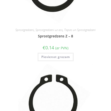
Sprostgredzeni
,
Sprostgredzeni uz ass
,
Tapas un Sprostgredzeni
Sprostgredzens Z – 8
€
0.14
(ar PVN)
Pievienot grozam