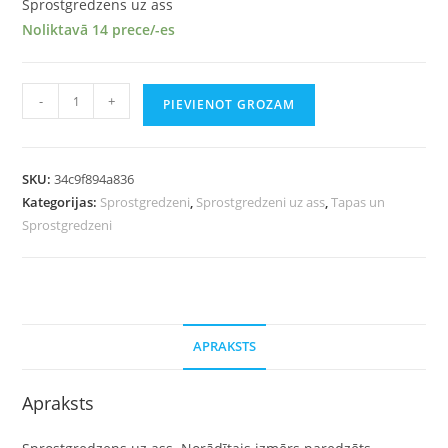
Sprostgredzens uz ass
Noliktavā 14 prece/-es
-
+
PIEVIENOT GROZAM
SKU:
34c9f894a836
Kategorijas:
Sprostgredzeni
,
Sprostgredzeni uz ass
,
Tapas un
Sprostgredzeni
APRAKSTS
Apraksts