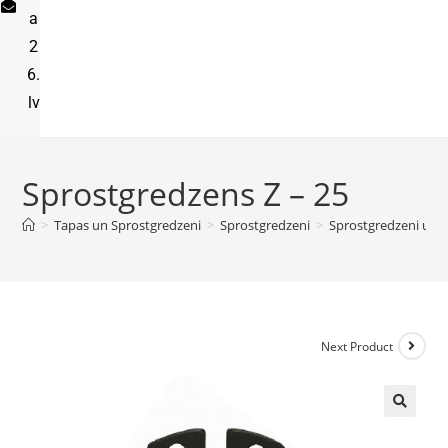
a
2
6.
lv
Sprostgredzens Z – 25
>
Tapas un Sprostgredzeni
>
Sprostgredzeni
>
Sprostgredzeni uz a
Next Product
🔍