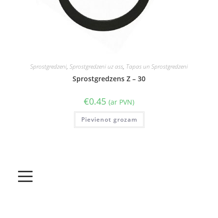
Sprostgredzeni
,
Sprostgredzeni uz ass
,
Tapas un Sprostgredzeni
Sprostgredzens Z – 30
€
0.45
(ar PVN)
Pievienot grozam