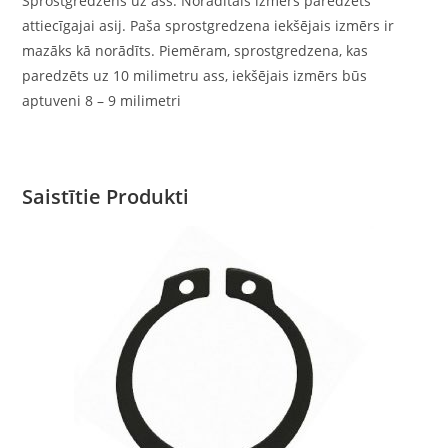
Sprostgredzens uz ass. Norādītais izmērs paredzēts
attiecīgajai asij. Paša sprostgredzena iekšējais izmērs ir
mazāks kā norādīts. Piemēram, sprostgredzena, kas
paredzēts uz 10 milimetru ass, iekšējais izmērs būs
aptuveni 8 – 9 milimetri
Saistītie Produkti