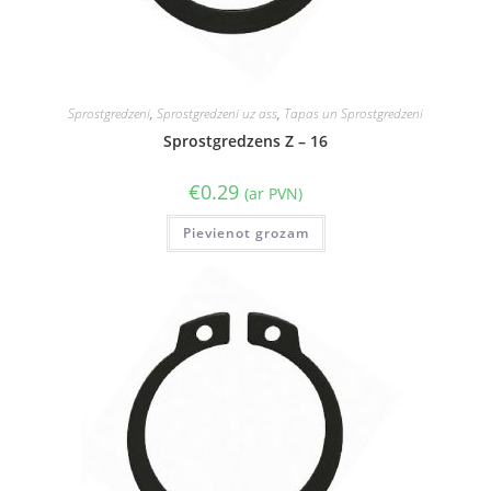
Sprostgredzeni
,
Sprostgredzeni uz ass
,
Tapas un Sprostgredzeni
Sprostgredzens Z – 16
€
0.29
(ar PVN)
Pievienot grozam