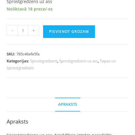
Sprostgredzens uz ass
Noliktavā 18 prece/-es
-
+
PIEVIENOT GROZAM
SKU:
785c46efe5fa
Kategorijas:
Sprostgredzeni
,
Sprostgredzeni uz ass
,
Tapas un
Sprostgredzeni
APRAKSTS
Apraksts