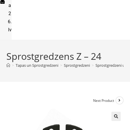
a
2
6.
lv
Sprostgredzens Z – 24
>
Tapas un Sprostgredzeni
>
Sprostgredzeni
>
Sprostgredzeni uz a
Next Product
🔍