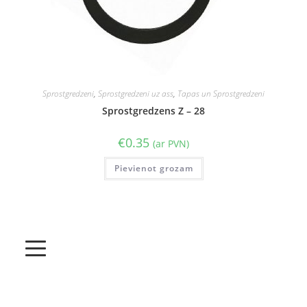
Sprostgredzeni
,
Sprostgredzeni uz ass
,
Tapas un Sprostgredzeni
Sprostgredzens Z – 28
€
0.35
(ar PVN)
Pievienot grozam