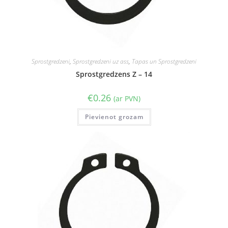
Sprostgredzeni
,
Sprostgredzeni uz ass
,
Tapas un Sprostgredzeni
Sprostgredzens Z – 14
€
0.26
(ar PVN)
Pievienot grozam