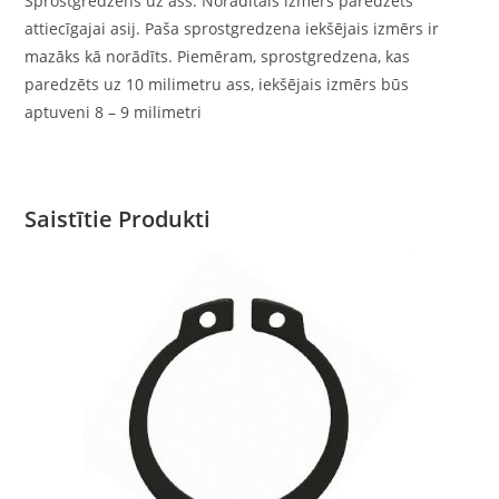
Sprostgredzens uz ass. Norādītais izmērs paredzēts
attiecīgajai asij. Paša sprostgredzena iekšējais izmērs ir
mazāks kā norādīts. Piemēram, sprostgredzena, kas
paredzēts uz 10 milimetru ass, iekšējais izmērs būs
aptuveni 8 – 9 milimetri
Saistītie Produkti