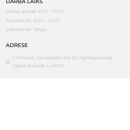
DARBA LAIKS
Darba dienās: 8:30 – 17:00
Sestdienās: 9:00 – 15:00
Svētdienās: Slēgts
ADRESE
Ciemupe, Daugavpils iela 1a, Ogresgala pag.,
Ogres Novads. Lv-5001