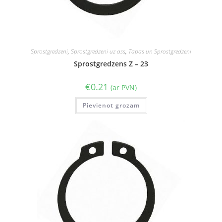
Sprostgredzeni
,
Sprostgredzeni uz ass
,
Tapas un Sprostgredzeni
Sprostgredzens Z – 23
€
0.21
(ar PVN)
Pievienot grozam