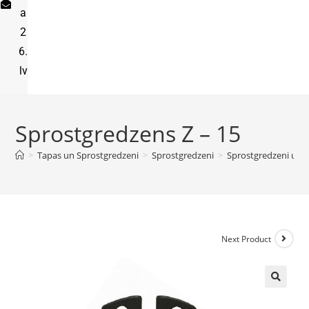
a
2
6.
lv
Sprostgredzens Z – 15
>
Tapas un Sprostgredzeni
>
Sprostgredzeni
>
Sprostgredzeni uz a
Next Product
🔍