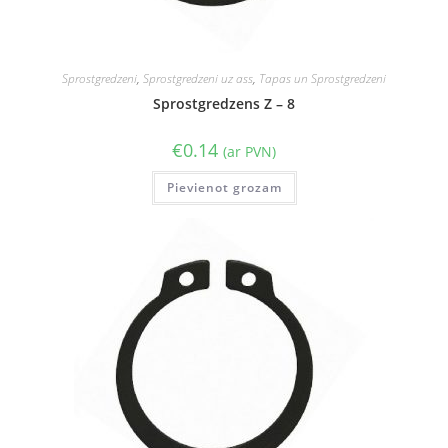
Sprostgredzeni
,
Sprostgredzeni uz ass
,
Tapas un Sprostgredzeni
Sprostgredzens Z – 8
€
0.14
(ar PVN)
Pievienot grozam