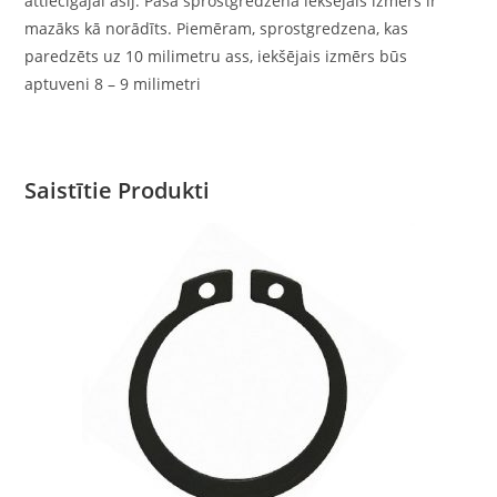
attiecīgajai asij. Paša sprostgredzena iekšējais izmērs ir
mazāks kā norādīts. Piemēram, sprostgredzena, kas
paredzēts uz 10 milimetru ass, iekšējais izmērs būs
aptuveni 8 – 9 milimetri
Saistītie Produkti