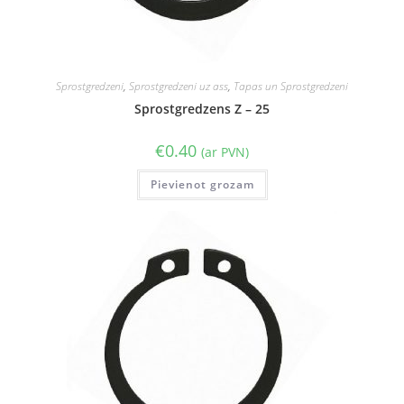
Sprostgredzeni
,
Sprostgredzeni uz ass
,
Tapas un Sprostgredzeni
Sprostgredzens Z – 25
€
0.40
(ar PVN)
Pievienot grozam