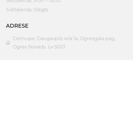
Sestdienās: 9:00 – 15:00
Svētdienās: Slēgts
ADRESE
Ciemupe, Daugavpils iela 1a, Ogresgala pag.,
Ogres Novads. Lv-5001