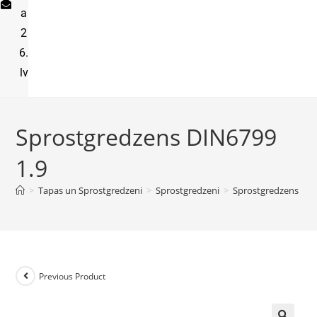
a
2
6.
lv
Sprostgredzens DIN6799
1.9
>
Tapas un Sprostgredzeni
>
Sprostgredzeni
>
Sprostgredzens DIN
Previous Product