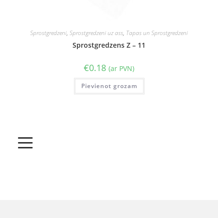
Sprostgredzeni
,
Sprostgredzeni uz ass
,
Tapas un Sprostgredzeni
Sprostgredzens Z – 11
€
0.18
(ar PVN)
Pievienot grozam