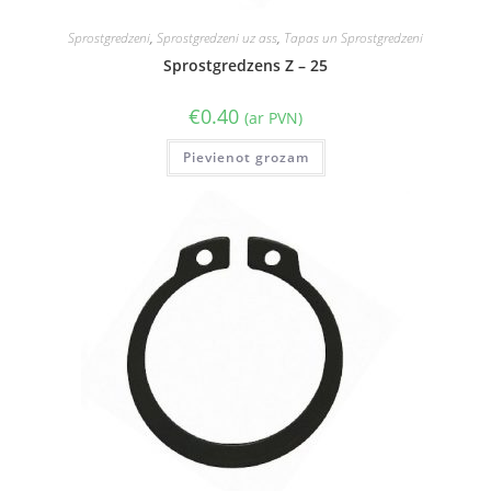
Sprostgredzeni
,
Sprostgredzeni uz ass
,
Tapas un Sprostgredzeni
Sprostgredzens Z – 25
€
0.40
(ar PVN)
Pievienot grozam