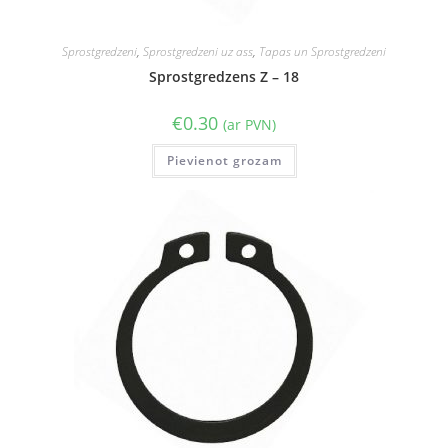
Sprostgredzeni
,
Sprostgredzeni uz ass
,
Tapas un Sprostgredzeni
Sprostgredzens Z – 18
€
0.30
(ar PVN)
Pievienot grozam