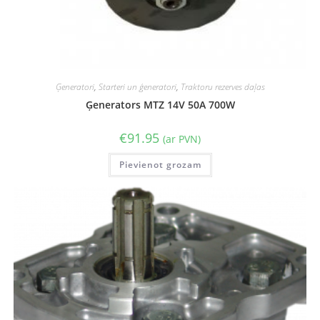
Ģeneratori
,
Starteri un ģeneratori
,
Traktoru rezerves daļas
Ģenerators MTZ 14V 50A 700W
€
91.95
(ar PVN)
Pievienot grozam