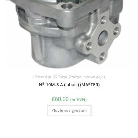
Hidrosūkņi
,
NŠ Sūkņi
,
Traktoru rezerves daļas
NŠ 10M-3 A (labais) (MASTER)
€
60.00
(ar PVN)
Pievienot grozam