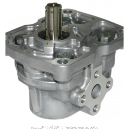
Hidrosūkņi
,
NŠ Sūkņi
,
Traktoru rezerves daļas