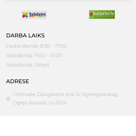
DARBA LAIKS
Darba dienās: 8:30 – 17:00
Sestdienās: 9:00 – 15:00
Svētdienās: Slēgts
ADRESE
Ciemupe, Daugavpils iela 1a, Ogresgala pag.,
Ogres Novads. Lv-5001