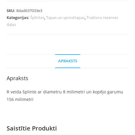
SKU:
8dad637033e3
Kategorijas:
Šplintes
,
Tapas un sprosttapas
,
Traktoru rezerves
daļas
APRAKSTS
Apraksts
R veida šplinte ar diametru 8 milimetri un kopējo garumu
156 milimetri
Saistītie Produkti