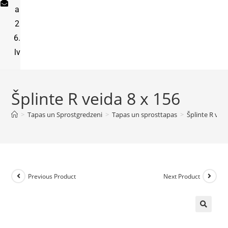
a
2
6.
lv
Šplinte R veida 8 x 156
>
Tapas un Sprostgredzeni
>
Tapas un sprosttapas
>
Šplinte R veid
Previous Product
Next Product
🔍