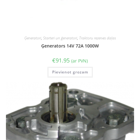
Ģeneratori
,
Starteri un ģeneratori
,
Traktoru rezerves daļas
Ģenerators 14V 72A 1000W
€
91.95
(ar PVN)
Pievienot grozam