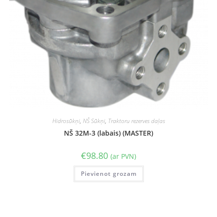
Hidrosūkņi
,
NŠ Sūkņi
,
Traktoru rezerves daļas
NŠ 32M-3 (labais) (MASTER)
€
98.80
(ar PVN)
Pievienot grozam