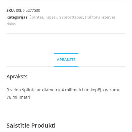
SKU:
80b9fa277530
Kategorijas:
Šplintes
,
Tapas un sprosttapas
,
Traktoru rezerves
daļas
APRAKSTS
Apraksts
R veida šplinte ar diametru 4 milimetri un kopējo garumu
76 milimetri
Saistītie Produkti