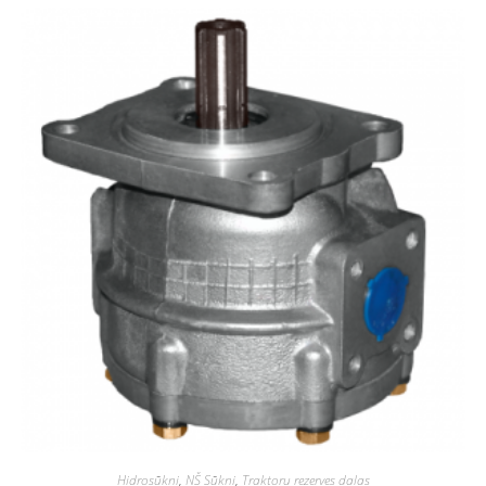
Hidrosūkņi
,
NŠ Sūkņi
,
Traktoru rezerves daļas