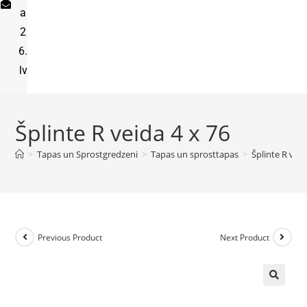
a
2
6.
lv
Šplinte R veida 4 x 76
>
Tapas un Sprostgredzeni
>
Tapas un sprosttapas
>
Šplinte R veid
Previous Product
Next Product
🔍