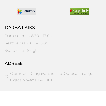
DARBA LAIKS
Darba dienās: 8:30 – 17:00
Sestdienās: 9:00 – 15:00
Svētdienās: Slēgts
ADRESE
Ciemupe, Daugavpils iela 1a, Ogresgala pag.,
Ogres Novads. Lv-5001