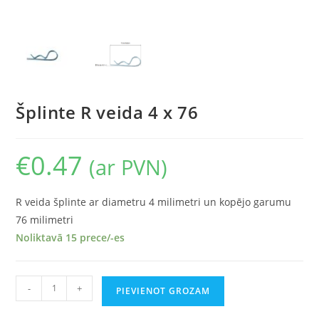
Šplinte R veida 4 x 76
€
0.47
(ar PVN)
R veida šplinte ar diametru 4 milimetri un kopējo garumu
76 milimetri
Noliktavā 15 prece/-es
-
+
PIEVIENOT GROZAM