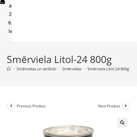
a
2
6.
lv
Smērviela Litol-24 800g
>
Smērvielas un atribūti
>
Smērvielas
>
Smērviela Litol-24 800g
Previous Product
Next Product
🔍