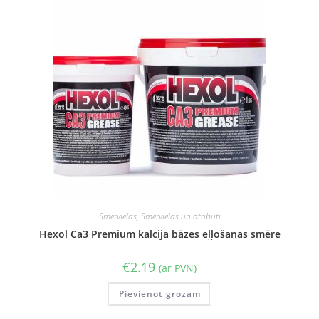
Smērvielas
,
Smērvielas un atribūti
Hexol Ca3 Premium kalcija bāzes eļļošanas smēre
€
2.19
(ar PVN)
Pievienot grozam