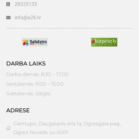
28325135
info@a26.lv
DARBA LAIKS
Darba dienās: 8:30 – 17:00
Sestdienās: 9:00 – 15:00
Svētdienās: Slēgts
ADRESE
Ciemupe, Daugavpils iela 1a, Ogresgala pag.,
Ogres Novads. Lv-5001