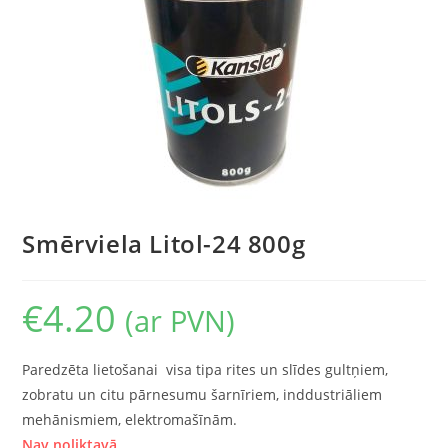
Smērviela Litol-24 800g
€
4.20
(ar PVN)
Paredzēta lietošanai visa tipa rites un slīdes gultņiem,
zobratu un citu pārnesumu šarnīriem, inddustriāliem
mehānismiem, elektromašīnām.
Nav noliktavā