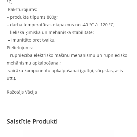
°C;
Raksturojums:
– produkta tilpums 800g;
– darba temperatūras diapazons no -40 °C /+ 120 °C;
– lieliska ķīmiskā un mehāniskā stabilitāte;
– imunitāte pret tvaiku;
Pielietojums:
– rūpniecībā elektrisko mašīnu mehānismu un rūpniecisko
mehānismu apkalpošanai;
-vairāku komponentu apkalpošanai (gultņi, vārpstas, asis
utt.).
Ražotājs Vācija
Saistītie Produkti