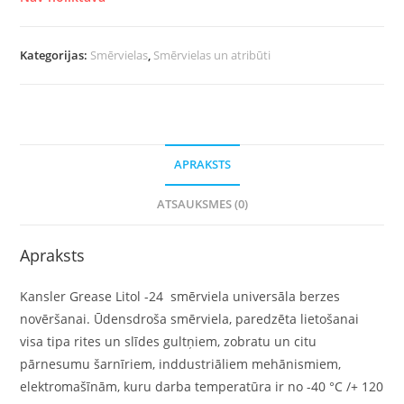
Kategorijas:
Smērvielas
,
Smērvielas un atribūti
APRAKSTS
ATSAUKSMES (0)
Apraksts
Kansler Grease Litol -24 smērviela universāla berzes
novēršanai. Ūdensdroša smērviela, paredzēta lietošanai
visa tipa rites un slīdes gultņiem, zobratu un citu
pārnesumu šarnīriem, inddustriāliem mehānismiem,
elektromašīnām, kuru darba temperatūra ir no -40 °C /+ 120