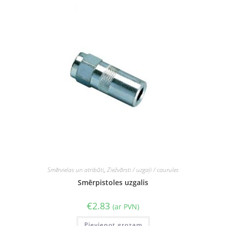
Smērvielas un atribūti
,
Ziežvārsti / uzgaļi / caurules
Smērpistoles uzgalis
€
2.83
(ar PVN)
Pievienot grozam