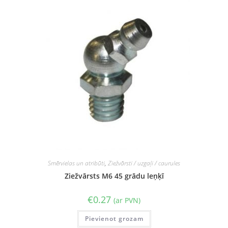
Smērvielas un atribūti
,
Ziežvārsti / uzgaļi / caurules
Ziežvārsts M6 45 grādu leņķī
€
0.27
(ar PVN)
Pievienot grozam