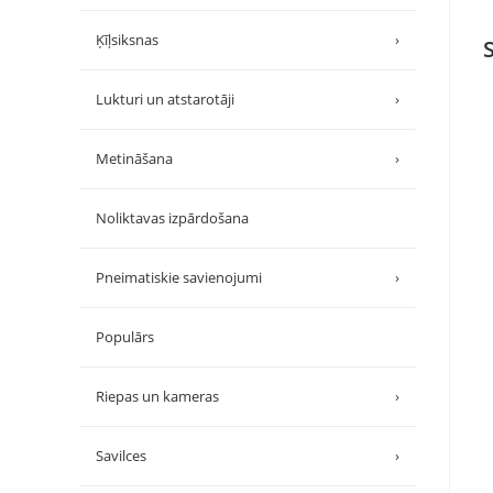
Ķīļsiksnas
›
Lukturi un atstarotāji
›
Metināšana
›
Noliktavas izpārdošana
Pneimatiskie savienojumi
›
Populārs
Riepas un kameras
›
Savilces
›