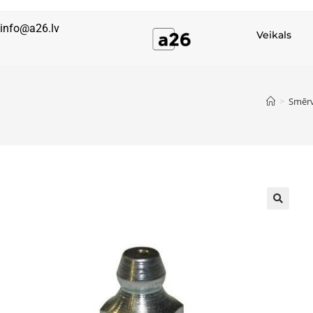
info@a26.lv
Veikals
>
Smērv
🔍