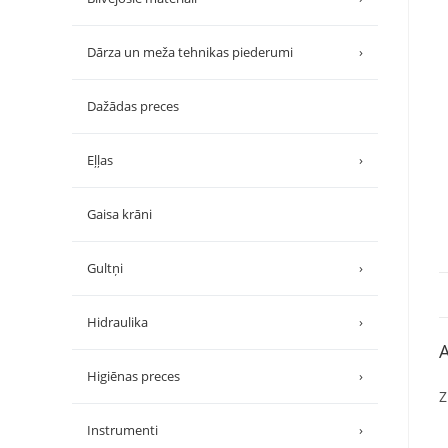
Dārza un meža tehnikas piederumi
›
Dažādas preces
Eļļas
›
Gaisa krāni
Gultņi
›
Hidraulika
›
A
Higiēnas preces
›
Z
Instrumenti
›