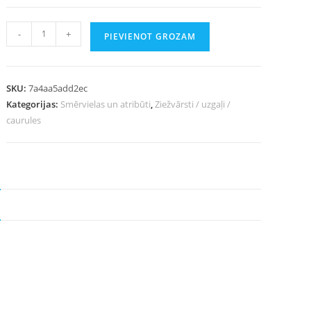
-
+
PIEVIENOT GROZAM
SKU:
7a4aa5add2ec
Kategorijas:
Smērvielas un atribūti
,
Ziežvārsti / uzgaļi /
caurules