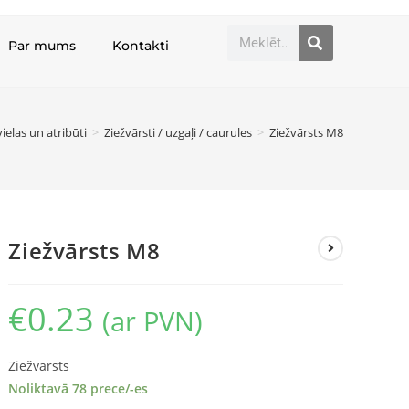
Par mums
Kontakti
ielas un atribūti
>
Ziežvārsti / uzgaļi / caurules
>
Ziežvārsts M8
Ziežvārsts M8
€
0.23
(ar PVN)
Ziežvārsts
Noliktavā 78 prece/-es