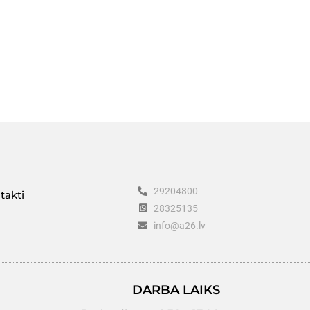
29204800
takti
28325135
info@a26.lv
DARBA LAIKS