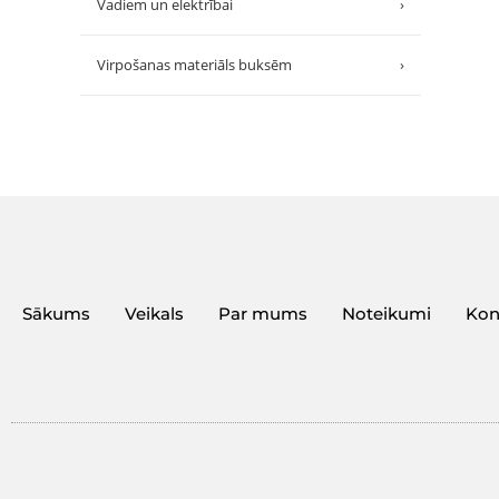
Vadiem un elektrībai
›
Virpošanas materiāls buksēm
›
Sākums
Veikals
Par mums
Noteikumi
Kon