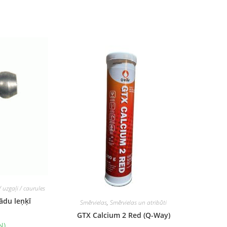
/ uzgaļi / caurules
ādu leņķī
Smērvielas
,
Smērvielas un atribūti
GTX Calcium 2 Red (Q-Way)
N)