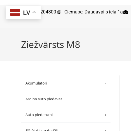
29204800
Ciemupe, Daugavpils iela 1a
LV
Ziežvārsts M8
Akumulatori
›
Ardina auto piedevas
Auto piederumi
›
Blīvējošie materiāli
›