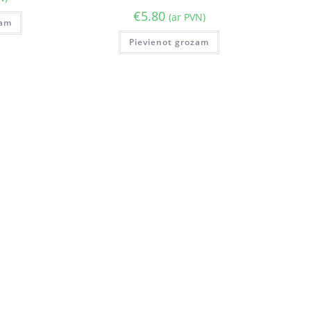
€
5.80
(ar PVN)
zam
Pievienot grozam