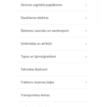
Skrūves uzgriežņi paplāksnes
›
Slaukšanas iekārtas
›
Šļūtenes, caurules un savienojumi
›
Smērvielas un atribūti
›
Tapas un Sprostgredzeni
›
Tehniskie šķidrumi
Traktoru rezerves daļas
›
Transportieru lentas