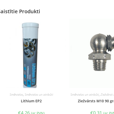
Saistītie Produkti
Smērvielas
,
Smērvielas un atribūti
Smērvielas un atribūti
,
Ziežvārsti 
Lithium EP2
Ziežvārsts M10 90 gr
€
4.26
€
0.31
(ar PVN)
(ar PV