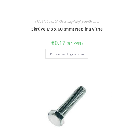
M8
,
Skrūves
,
Skrūves uzgriežņi paplāksnes
Skrūve M8 x 60 (mm) Nepilna vītne
€
0.17
(ar PVN)
Pievienot grozam