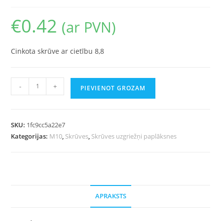
€
0.42
(ar PVN)
Cinkota skrūve ar cietību 8,8
-
+
PIEVIENOT GROZAM
SKU:
1fc9cc5a22e7
Kategorijas:
M10
,
Skrūves
,
Skrūves uzgriežņi paplāksnes
APRAKSTS