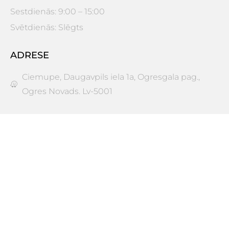
Sestdienās: 9:00 – 15:00
Svētdienās: Slēgts
ADRESE
Ciemupe, Daugavpils iela 1a, Ogresgala pag.,
Ogres Novads. Lv-5001