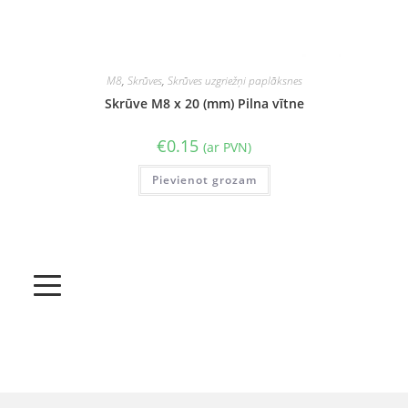
M8
,
Skrūves
,
Skrūves uzgriežņi paplāksnes
Skrūve M8 x 20 (mm) Pilna vītne
€
0.15
(ar PVN)
Pievienot grozam