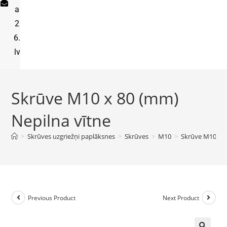
a
2
6.
lv
Skrūve M10 x 80 (mm)
Nepilna vītne
>
Skrūves uzgriežņi paplāksnes
>
Skrūves
>
M10
>
Skrūve M10 x 8
Previous Product
Next Product