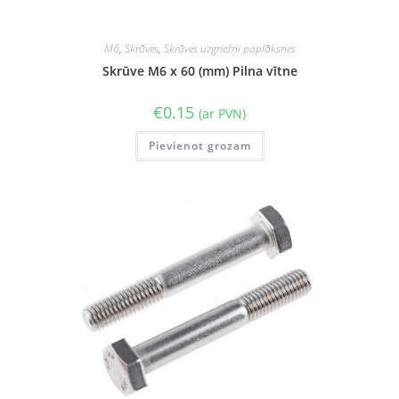
M6
,
Skrūves
,
Skrūves uzgriežņi paplāksnes
Skrūve M6 x 60 (mm) Pilna vītne
€
0.15
(ar PVN)
Pievienot grozam