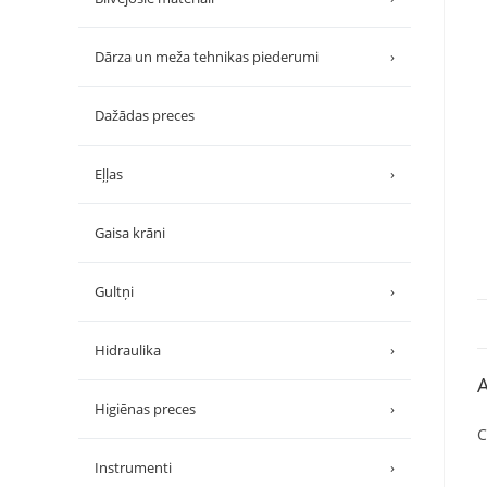
Dārza un meža tehnikas piederumi
›
Dažādas preces
Eļļas
›
Gaisa krāni
Gultņi
›
Hidraulika
›
A
Higiēnas preces
›
C
Instrumenti
›