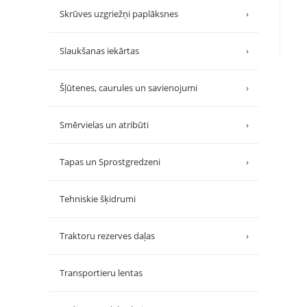
Skrūves uzgriežņi paplāksnes
›
Slaukšanas iekārtas
›
Šļūtenes, caurules un savienojumi
›
Smērvielas un atribūti
›
Tapas un Sprostgredzeni
›
Tehniskie šķidrumi
Traktoru rezerves daļas
›
Transportieru lentas