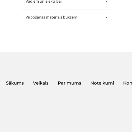
Vadiem un elektrībai
›
Virpošanas materiāls buksēm
›
Sākums
Veikals
Par mums
Noteikumi
Kon