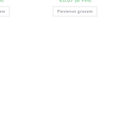
N)
(ar PVN)
zam
Pievienot grozam