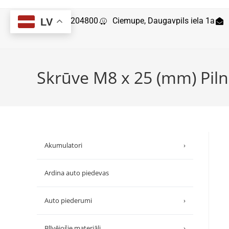
29204800
Ciemupe, Daugavpils iela 1a
LV
Skrūve M8 x 25 (mm) Piln
Akumulatori
›
Ardina auto piedevas
Auto piederumi
›
Blīvējošie materiāli
›