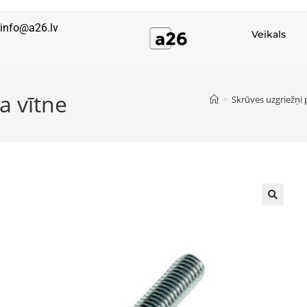
info@a26.lv
Veikals
a vītne
>
Skrūves uzgriežņi
🔍