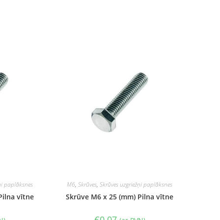
ņi paplāksnes
M6
,
Skrūves
,
Skrūves uzgriežņi paplāksnes
ilna vītne
Skrūve M6 x 25 (mm) Pilna vītne
€
0.07