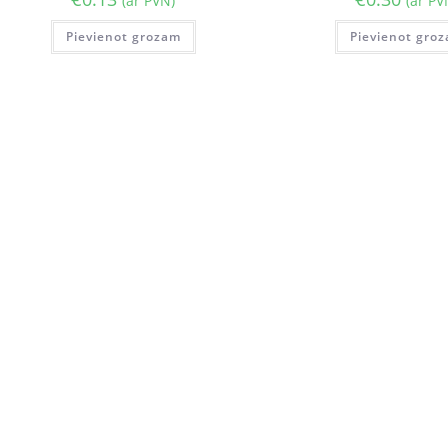
(ar PVN)
(ar PV
Pievienot grozam
Pievienot gro