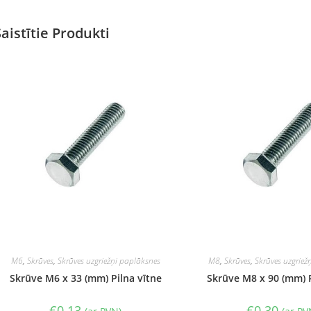
Saistītie Produkti
M6
,
Skrūves
,
Skrūves uzgriežņi paplāksnes
M8
,
Skrūves
,
Skrūves uzgriež
Skrūve M6 x 33 (mm) Pilna vītne
Skrūve M8 x 90 (mm) P
€
0.13
€
0.30