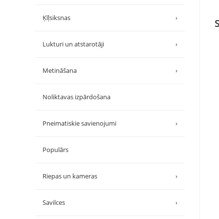
Ķīļsiksnas
›
Lukturi un atstarotāji
›
Metināšana
›
Noliktavas izpārdošana
Pneimatiskie savienojumi
›
Populārs
Riepas un kameras
›
Savilces
›