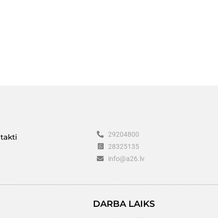
29204800
takti
28325135
info@a26.lv
DARBA LAIKS