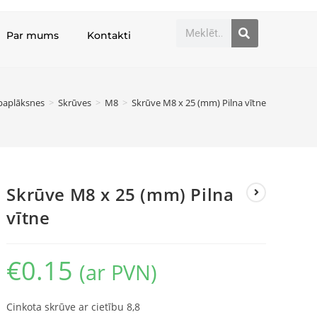
Par mums
Kontakti
 paplāksnes
>
Skrūves
>
M8
>
Skrūve M8 x 25 (mm) Pilna vītne
Skrūve M8 x 25 (mm) Pilna
vītne
€
0.15
(ar PVN)
Cinkota skrūve ar cietību 8,8