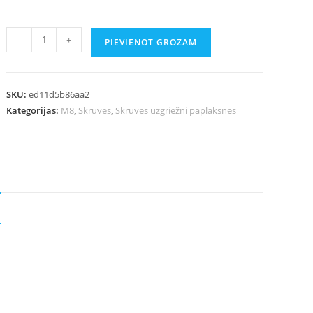
-
+
PIEVIENOT GROZAM
SKU:
ed11d5b86aa2
Kategorijas:
M8
,
Skrūves
,
Skrūves uzgriežņi paplāksnes