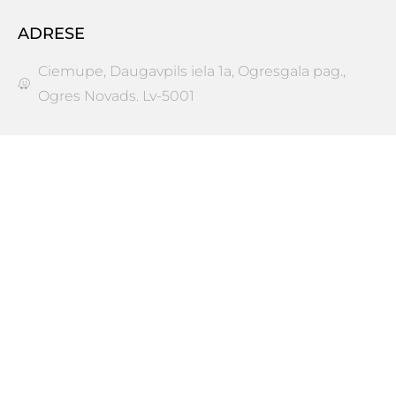
ADRESE
Ciemupe, Daugavpils iela 1a, Ogresgala pag.,
Ogres Novads. Lv-5001