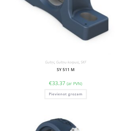
Gultņi
,
Gultņu korpusi
,
SKF
SY 511 M
€
33.37
(ar PVN)
Pievienot grozam