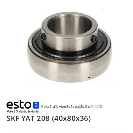
Maksā trīs vienādās daļās 3 x
€
11.72
SKF YAT 208 (40x80x36)