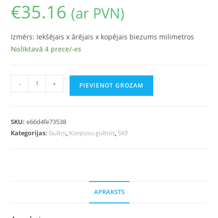
€
35.16
(ar PVN)
Izmērs: Iekšējais x ārējais x kopējais biezums milimetros
Noliktavā 4 prece/-es
-
+
PIEVIENOT GROZAM
SKU:
e66d4fe73538
Kategorijas:
Gultņi
,
Korpusu gultnis
,
SKF
APRAKSTS