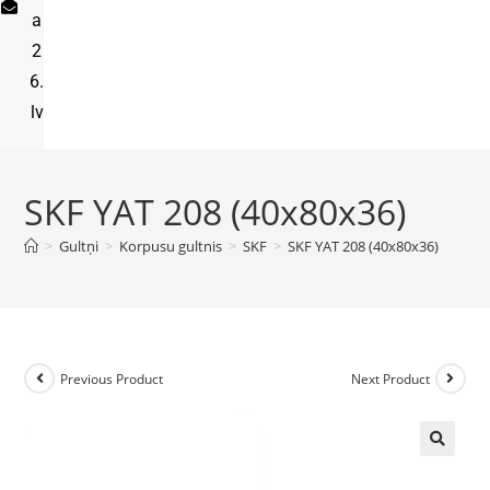
a
2
6.
lv
SKF YAT 208 (40x80x36)
>
Gultņi
>
Korpusu gultnis
>
SKF
>
SKF YAT 208 (40x80x36)
Previous Product
Next Product
🔍