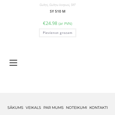
Gultņi
,
Gultņu korpusi
,
SKF
SY 510 M
€
24.98
(ar PVN)
Pievienot grozam
SĀKUMS
VEIKALS
PAR MUMS
NOTEIKUMI
KONTAKTI