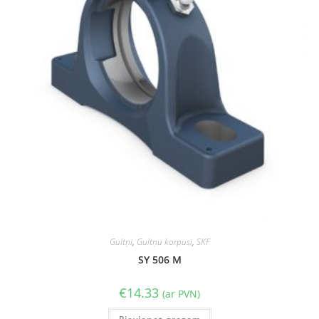
Gultņi
,
Gultņu korpusi
,
SKF
SY 506 M
€
14.33
(ar PVN)