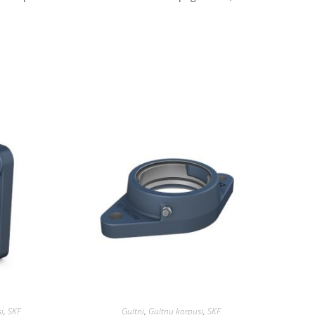
i
,
SKF
Gultņi
,
Gultņu korpusi
,
SKF