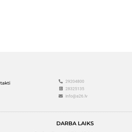
29204800
takti
28325135
info@a26.lv
DARBA LAIKS