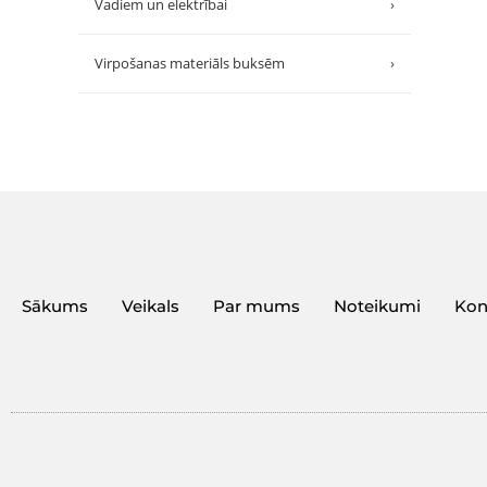
Vadiem un elektrībai
›
Virpošanas materiāls buksēm
›
Sākums
Veikals
Par mums
Noteikumi
Kon