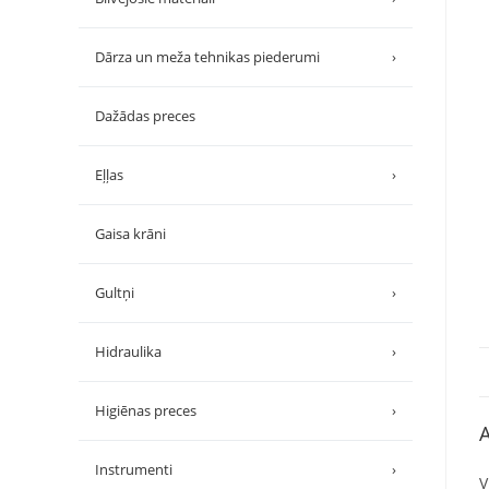
Dārza un meža tehnikas piederumi
›
Dažādas preces
Eļļas
›
Gaisa krāni
Gultņi
›
Hidraulika
›
Higiēnas preces
›
A
Instrumenti
›
V