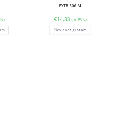
FYTB 506 M
€
14.33
VN)
(ar PVN)
zam
Pievienot grozam