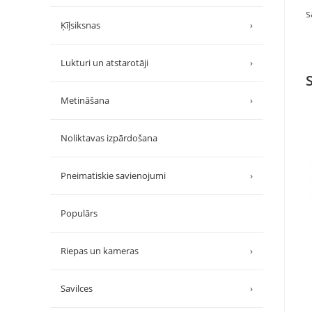
s
Ķīļsiksnas
›
Lukturi un atstarotāji
›
Metināšana
›
Noliktavas izpārdošana
Pneimatiskie savienojumi
›
Populārs
Riepas un kameras
›
Savilces
›