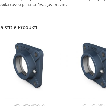
avukārt ass stiprinās ar fiksācijas skrūvēm.
Saistītie Produkti
Gultņi
,
Gultņu korpusi
,
SKF
Gultņi
,
Gultņu korpus