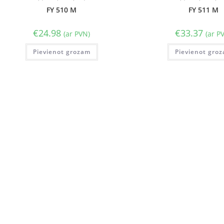
FY 510 M
FY 511 M
€
24.98
€
33.37
(ar PVN)
(ar P
Pievienot grozam
Pievienot gro