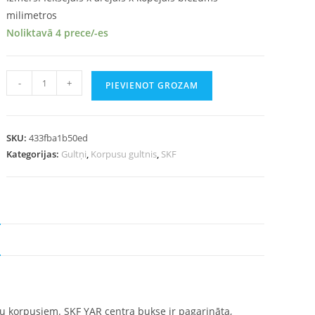
milimetros
Noliktavā 4 prece/-es
-
+
PIEVIENOT GROZAM
SKU:
433fba1b50ed
Kategorijas:
Gultņi
,
Korpusu gultnis
,
SKF
ņu korpusiem. SKF YAR centra bukse ir pagarināta,