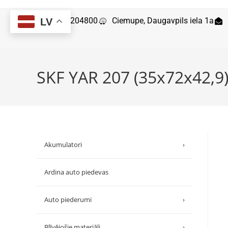
29204800
Ciemupe, Daugavpils iela 1a
LV
SKF YAR 207 (35x72x42,9
Akumulatori
›
Ardina auto piedevas
Auto piederumi
›
Blīvējošie materiāli
›