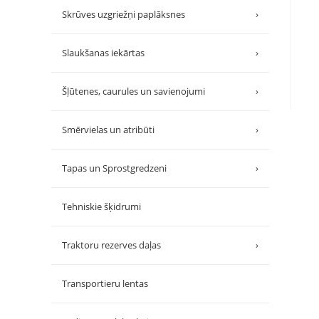
Skrūves uzgriežņi paplāksnes
›
Slaukšanas iekārtas
›
Šļūtenes, caurules un savienojumi
›
Smērvielas un atribūti
›
Tapas un Sprostgredzeni
›
Tehniskie šķidrumi
Traktoru rezerves daļas
›
Transportieru lentas