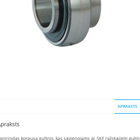
APRAKSTS
praksts
ienrindas korpusa gultnis, kas savienojams ar SKF ražotajiem gult