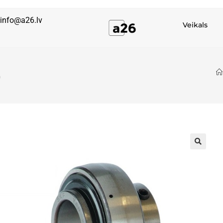
info@a26.lv
Veikals
)
🔍