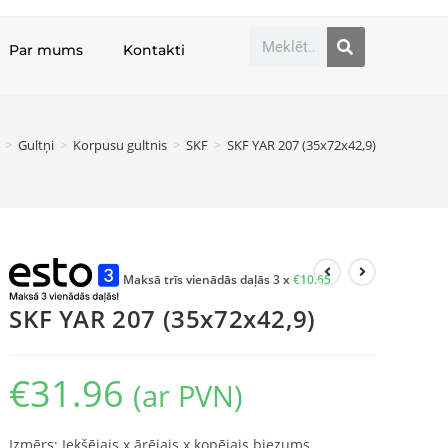
Par mums
Kontakti
>
Gultņi
>
Korpusu gultnis
>
SKF
>
SKF YAR 207 (35x72x42,9)
Maksā trīs vienādās daļās 3 x
€
10.65
SKF YAR 207 (35x72x42,9)
€
31.96
(ar PVN)
Izmērs: Iekšējais x ārējais x kopējais biezums