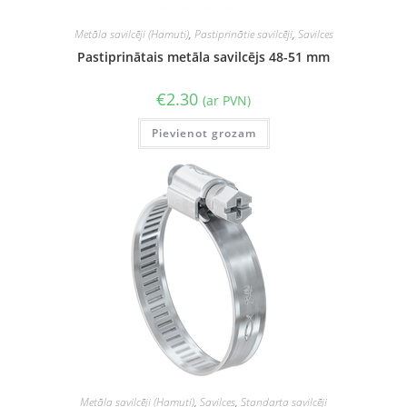
Metāla savilcēji (Hamuti)
,
Pastiprinātie savilcēji
,
Savilces
Pastiprinātais metāla savilcējs 48-51 mm
€
2.30
(ar PVN)
Pievienot grozam
Metāla savilcēji (Hamuti)
,
Savilces
,
Standarta savilcēji