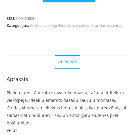
SKU:
00042-008
Kategorijas:
Metāla savilcēji (Hamuti)
,
Savilces
,
Standarta savilcēji
APRAKSTS
Apraksts
Pielietojums: Cauruļu skava ir kompakta, taču tai ir lieliska
veiktspēja. Ideāli piemērots dažādu cauruļu montāžai.
Gludas virsma un ieliektas lentes malas, kas paredzētas, lai
samazinātu noplūdes risku un aizsargātu šļūtenes pret
bojājumiem.
Veids: