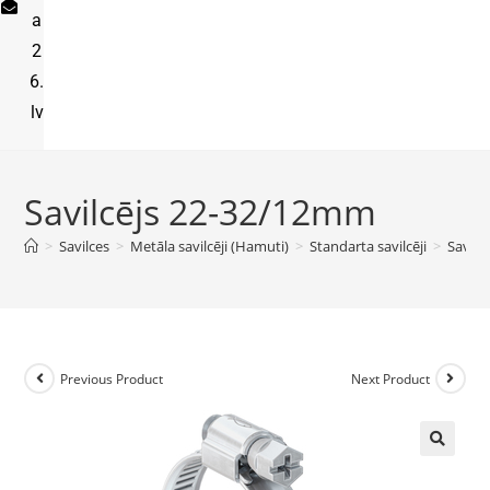
a
2
6.
lv
Savilcējs 22-32/12mm
>
Savilces
>
Metāla savilcēji (Hamuti)
>
Standarta savilcēji
>
Savilc
Previous Product
Next Product
🔍