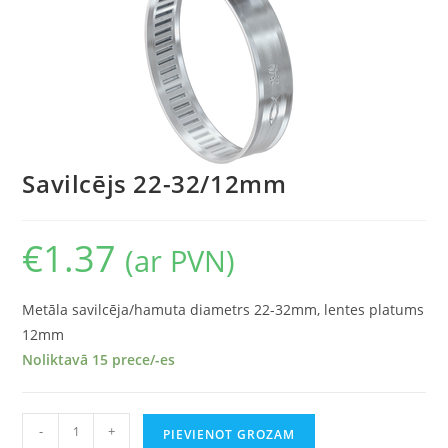
Savilcējs 22-32/12mm
€
1.37
(ar PVN)
Metāla savilcēja/hamuta diametrs 22-32mm, lentes platums
12mm
Noliktavā 15 prece/-es
-
+
PIEVIENOT GROZAM