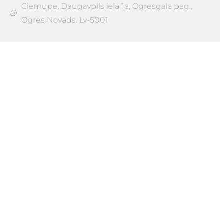
Ciemupe, Daugavpils iela 1a, Ogresgala pag.,
Ogres Novads. Lv-5001