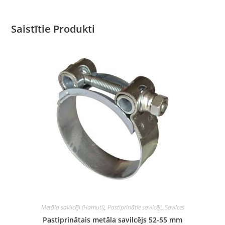
Saistītie Produkti
Metāla savilcēji (Hamuti)
,
Pastiprinātie savilcēji
,
Savilces
Pastiprinātais metāla savilcējs 52-55 mm