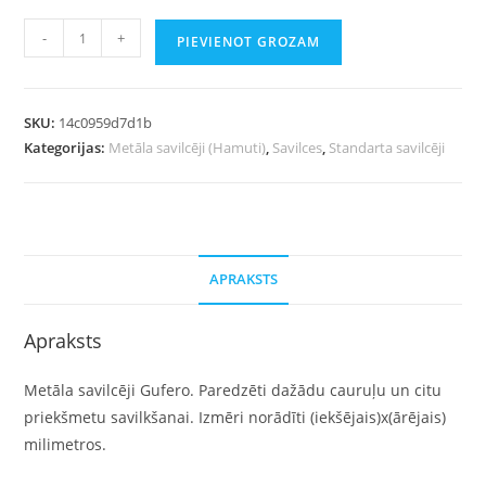
-
+
PIEVIENOT GROZAM
SKU:
14c0959d7d1b
Kategorijas:
Metāla savilcēji (Hamuti)
,
Savilces
,
Standarta savilcēji
APRAKSTS
Apraksts
Metāla savilcēji Gufero. Paredzēti dažādu cauruļu un citu
priekšmetu savilkšanai. Izmēri norādīti (iekšējais)x(ārējais)
milimetros.