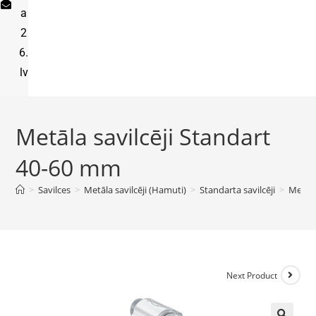
a
2
6.
lv
Metāla savilcēji Standart
40-60 mm
>
Savilces
>
Metāla savilcēji (Hamuti)
>
Standarta savilcēji
>
Metāla
Next Product