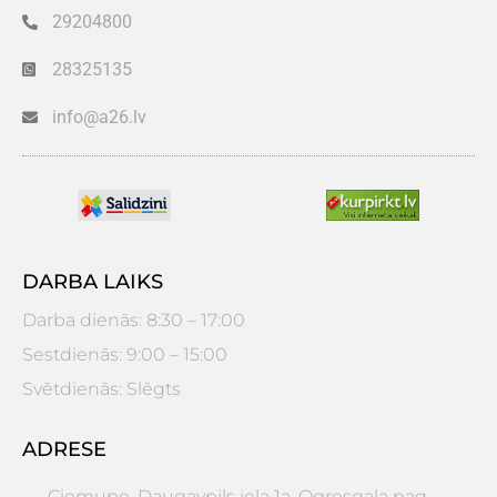
29204800
28325135
info@a26.lv
DARBA LAIKS
Darba dienās: 8:30 – 17:00
Sestdienās: 9:00 – 15:00
Svētdienās: Slēgts
ADRESE
Ciemupe, Daugavpils iela 1a, Ogresgala pag.,