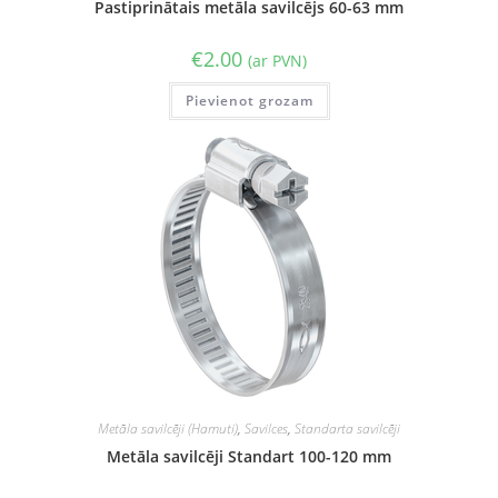
Pastiprinātais metāla savilcējs 60-63 mm
€
2.00
(ar PVN)
Pievienot grozam
Metāla savilcēji (Hamuti)
,
Savilces
,
Standarta savilcēji
Metāla savilcēji Standart 100-120 mm