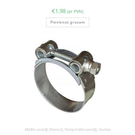
€
1.98
(ar PVN)
Pievienot grozam
Metāla savilcēji (Hamuti)
,
Pastiprinātie savilcēji
,
Savilces