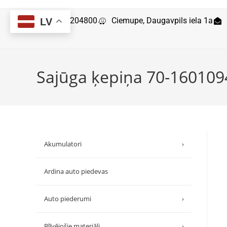
29204800
Ciemupe, Daugavpils iela 1a
LV
Sajūga ķepiņa 70-160109
Akumulatori
›
Ardina auto piedevas
Auto piederumi
›
Blīvējošie materiāli
›