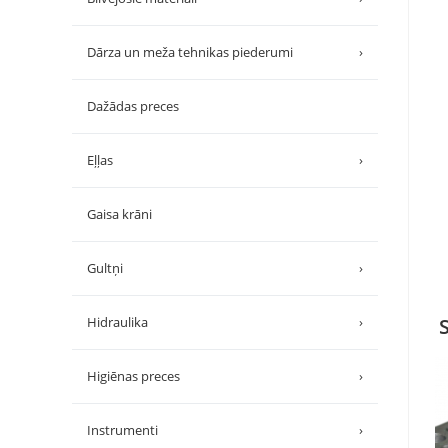
Dārza un meža tehnikas piederumi
›
Dažādas preces
Eļļas
›
Gaisa krāni
Gultņi
›
Hidraulika
›
Higiēnas preces
›
Instrumenti
›