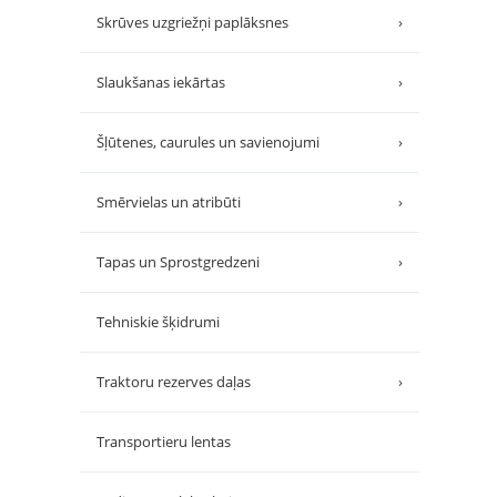
Skrūves uzgriežņi paplāksnes
›
Slaukšanas iekārtas
›
Šļūtenes, caurules un savienojumi
›
Smērvielas un atribūti
›
Tapas un Sprostgredzeni
›
Tehniskie šķidrumi
Traktoru rezerves daļas
›
Transportieru lentas