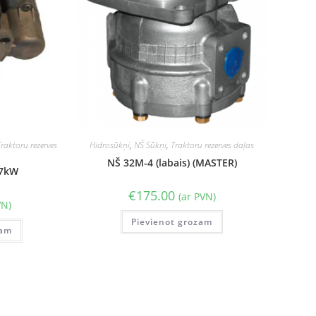
Traktoru rezerves
Hidrosūkņi
,
NŠ Sūkņi
,
Traktoru rezerves daļas
NŠ 32M-4 (labais) (MASTER)
,7kW
€
175.00
(ar PVN)
VN)
Pievienot grozam
zam