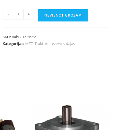
-
+
PIEVIENOT GROZAM
SKU:
0ab081c2195d
Kategorijas:
MTZ
,
Traktoru rezerves daļas