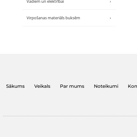
Vadiem un elektrībai
›
Virpošanas materiāls buksēm
›
Sākums
Veikals
Par mums
Noteikumi
Kon