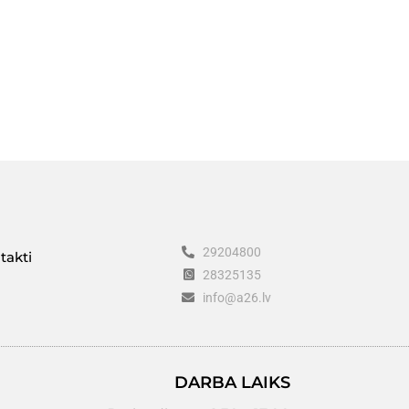
29204800
takti
28325135
info@a26.lv
DARBA LAIKS