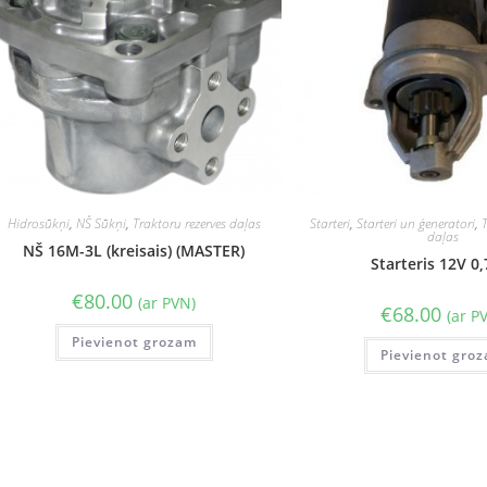
Hidrosūkņi
,
NŠ Sūkņi
,
Traktoru rezerves daļas
Starteri
,
Starteri un ģeneratori
,
daļas
NŠ 16M-3L (kreisais) (MASTER)
Starteris 12V 0
€
80.00
(ar PVN)
€
68.00
(ar P
Pievienot grozam
Pievienot gro