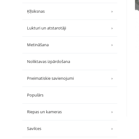
Ķīļsiksnas
›
Lukturi un atstarotāji
›
Metināšana
›
Noliktavas izpārdošana
Pneimatiskie savienojumi
›
Populārs
Riepas un kameras
›
Savilces
›