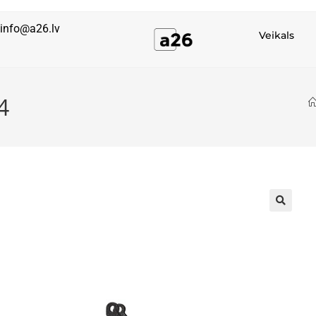
info@a26.lv
Veikals
4
🔍