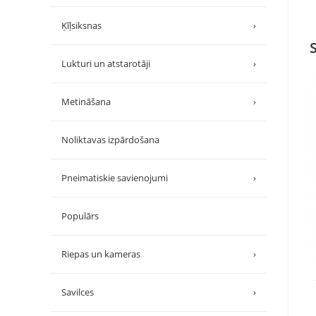
Ķīļsiksnas
›
Lukturi un atstarotāji
›
Metināšana
›
Noliktavas izpārdošana
Pneimatiskie savienojumi
›
Populārs
Riepas un kameras
›
Savilces
›