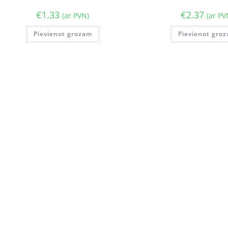
€
1.33
€
2.37
(ar PVN)
(ar PV
Pievienot grozam
Pievienot gro