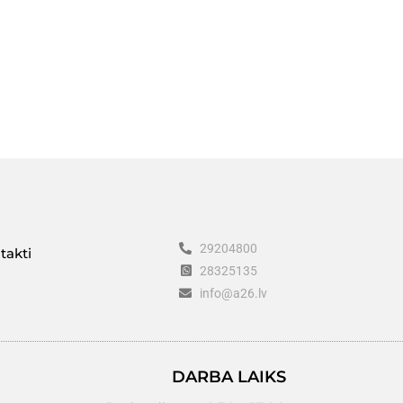
29204800
takti
28325135
info@a26.lv
DARBA LAIKS