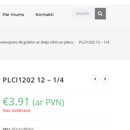
Par mums
Kontakti
vienojums 90 grādos ar ārejo vītni un plecu
>
PLCI1202 12 – 1/4
PLCI1202 12 – 1/4
€
3.91
(ar PVN)
Nav noliktavā
SKU:
6f2c5c3ffeb5