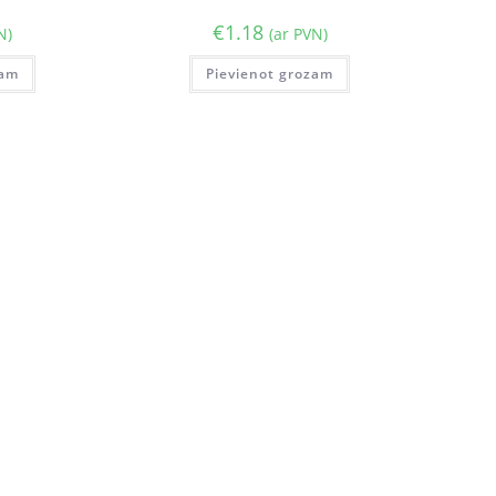
€
1.18
N)
(ar PVN)
zam
Pievienot grozam