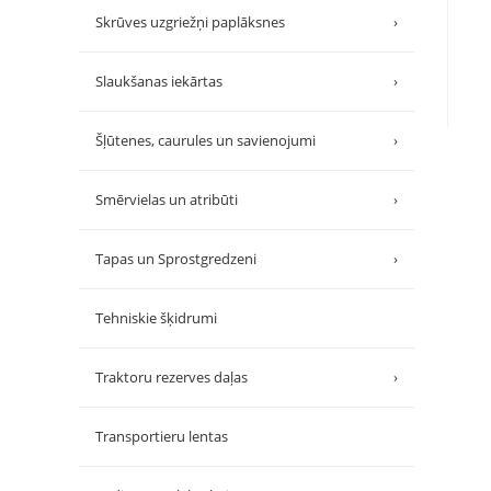
Skrūves uzgriežņi paplāksnes
›
Slaukšanas iekārtas
›
Šļūtenes, caurules un savienojumi
›
Smērvielas un atribūti
›
Tapas un Sprostgredzeni
›
Tehniskie šķidrumi
Traktoru rezerves daļas
›
Transportieru lentas