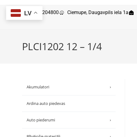
29204800
Ciemupe, Daugavpils iela 1a
LV
PLCI1202 12 – 1/4
Akumulatori
›
Ardina auto piedevas
Auto piederumi
›
Blīvējošie materiāli
›