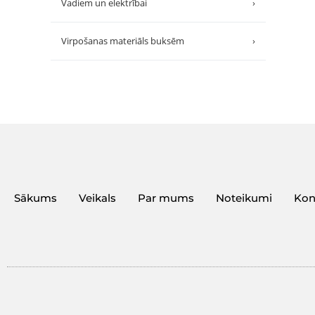
Vadiem un elektrībai
›
Virpošanas materiāls buksēm
›
Sākums
Veikals
Par mums
Noteikumi
Kon