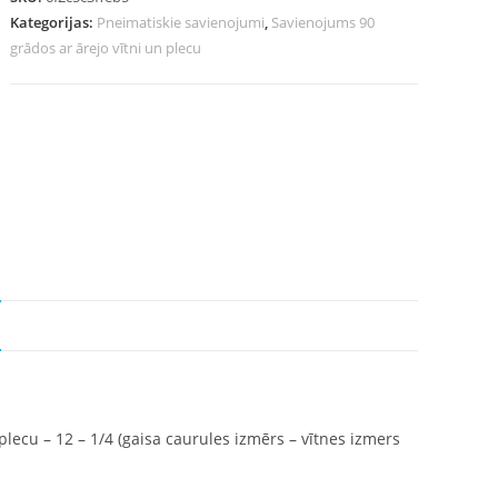
Kategorijas:
Pneimatiskie savienojumi
,
Savienojums 90
grādos ar ārejo vītni un plecu
lecu – 12 – 1/4 (gaisa caurules izmērs – vītnes izmers