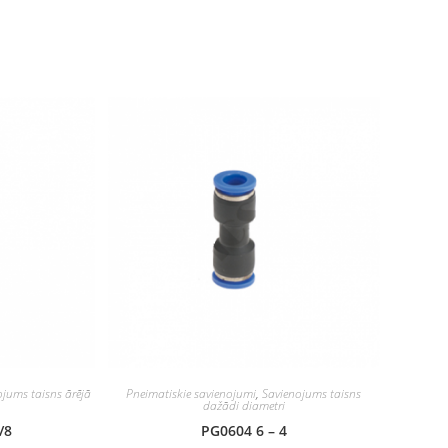
ojums taisns ārējā
Pneimatiskie savienojumi
,
Savienojums taisns
dažādi diametri
/8
PG0604 6 – 4