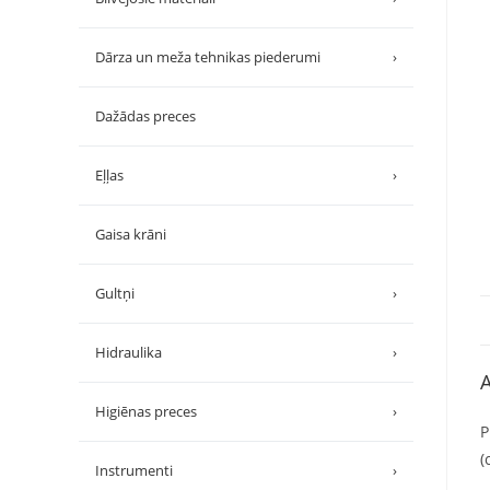
Dārza un meža tehnikas piederumi
›
Dažādas preces
Eļļas
›
Gaisa krāni
Gultņi
›
Hidraulika
›
A
Higiēnas preces
›
P
(
Instrumenti
›