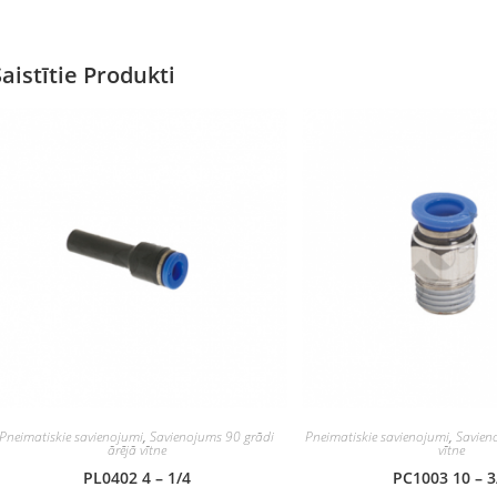
Saistītie Produkti
Pneimatiskie savienojumi
,
Savienojums 90 grādi
Pneimatiskie savienojumi
,
Savien
ārējā vītne
vītne
PL0402 4 – 1/4
PC1003 10 – 3