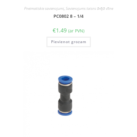
Pneimatiskie savienojumi
,
Savienojums taisns ārējā vītne
PC0802 8 – 1/4
€
1.49
(ar PVN)
Pievienot grozam