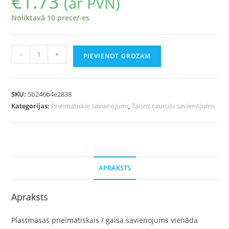
€
1.73
(ar PVN)
Noliktavā 10 prece/-es
-
+
PIEVIENOT GROZAM
SKU:
5b246b4e2838
Kategorijas:
Pneimatiskie savienojumi
,
Taisns cauruļu savienojums
APRAKSTS
Apraksts
Plastmasas pneimatiskais / gaisa savienojums vienāda