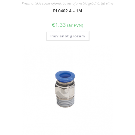
Pneimatiskie savienojumi
,
Savienojums 90 grādi ārējā vītne
PL0402 4 – 1/4
€
1.33
(ar PVN)
Pievienot grozam