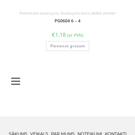
Pneimatiskie savienojumi
,
Savienojums taisns dažādi diametri
PG0604 6 – 4
€
1.18
(ar PVN)
Pievienot grozam
SĀKUMS
VEIKALS
PAR MUMS
NOTEIKUMI
KONTAKTI