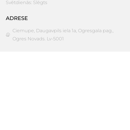
Svētdienās: Slēgts
ADRESE
Ciemupe, Daugavpils iela 1a, Ogresgala pag.,
Ogres Novads. Lv-5001