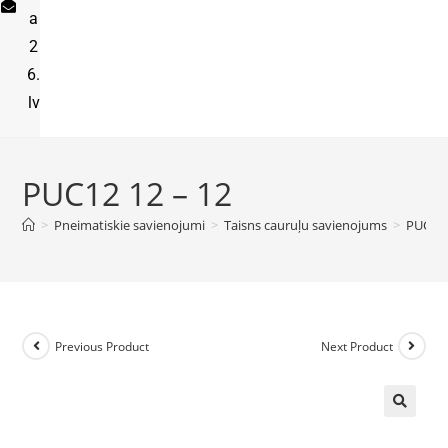
a
2
6.
lv
PUC12 12 – 12
>
Pneimatiskie savienojumi
>
Taisns cauruļu savienojums
>
PUC12 
Previous Product
Next Product
🔍