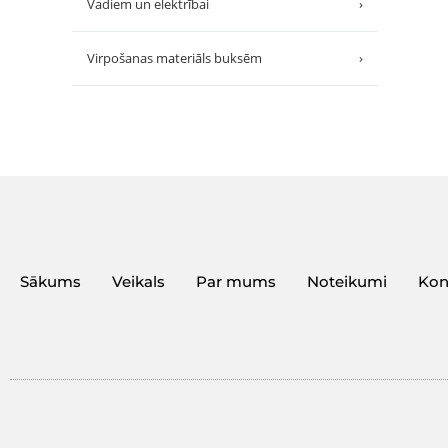
Vadiem un elektrībai
›
Virpošanas materiāls buksēm
›
Sākums
Veikals
Par mums
Noteikumi
Kon