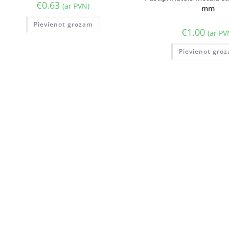
€
0.63
(ar PVN)
mm
Pievienot grozam
€
1.00
(ar PV
Pievienot gro