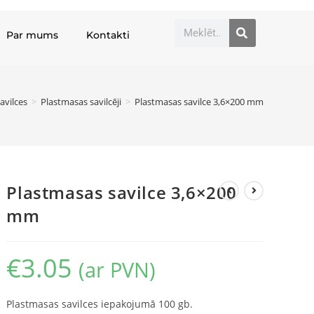
Par mums
Kontakti
avilces
>
Plastmasas savilcēji
>
Plastmasas savilce 3,6×200 mm
Plastmasas savilce 3,6×200
mm
€
3.05
(ar PVN)
Plastmasas savilces iepakojumā 100 gb.