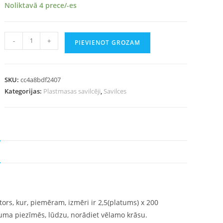
Noliktavā 4 prece/-es
-
+
PIEVIENOT GROZAM
SKU:
cc4a8bdf2407
Kategorijas:
Plastmasas savilcēji
,
Savilces
ors, kur, piemēram, izmēri ir 2,5(platums) x 200
kuma piezīmēs, lūdzu, norādiet vēlamo krāsu.