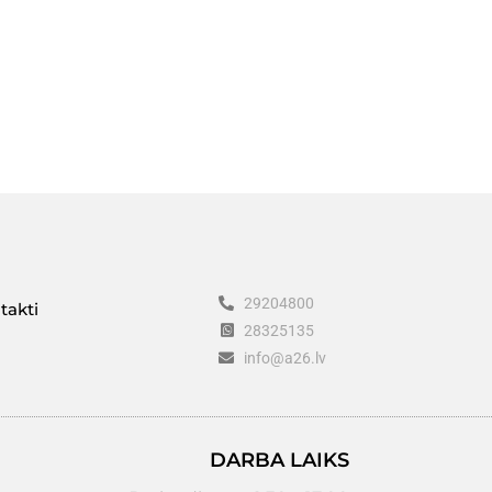
29204800
takti
28325135
info@a26.lv
DARBA LAIKS