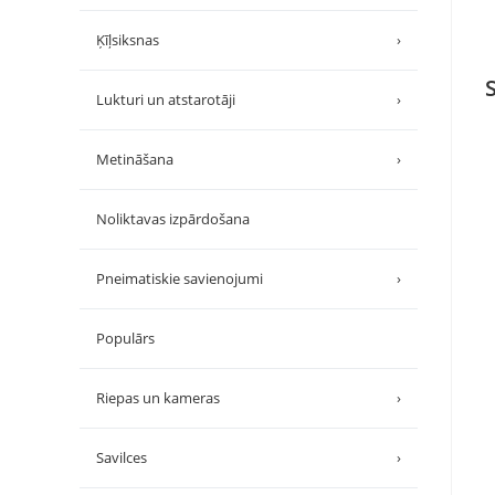
Ķīļsiksnas
›
Lukturi un atstarotāji
›
Metināšana
›
Noliktavas izpārdošana
Pneimatiskie savienojumi
›
Populārs
Riepas un kameras
›
Savilces
›