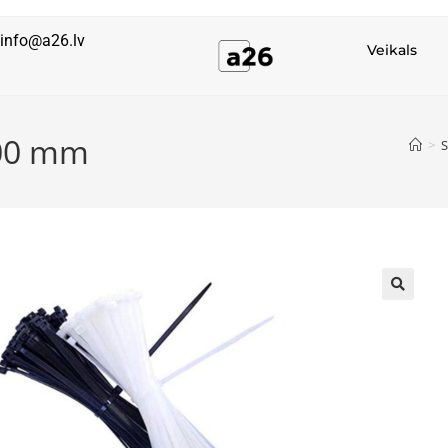
info@a26.lv
Veikals
200 mm
>
S
🔍