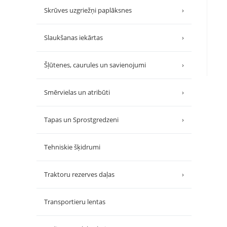
Skrūves uzgriežņi paplāksnes
›
Slaukšanas iekārtas
›
Šļūtenes, caurules un savienojumi
›
Smērvielas un atribūti
›
Tapas un Sprostgredzeni
›
Tehniskie šķidrumi
Traktoru rezerves daļas
›
Transportieru lentas