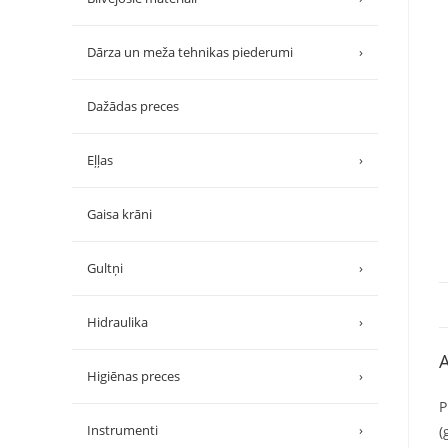
Dārza un meža tehnikas piederumi
›
Dažādas preces
Eļļas
›
Gaisa krāni
Gultņi
›
Hidraulika
›
A
Higiēnas preces
›
P
Instrumenti
›
(