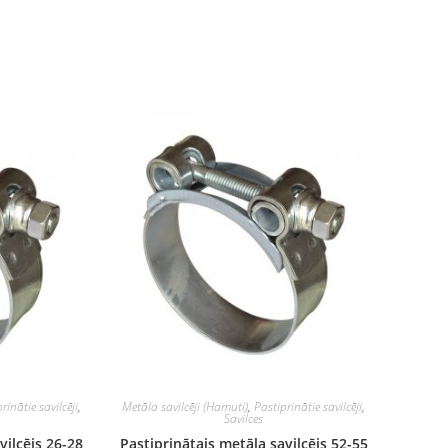
rinātie savilcēji
,
Metāla savilcēji (Hamuti)
,
Pastiprinātie savilcēji
,
Savilces
vilcējs 26-28
Pastiprinātais metāla savilcējs 52-55