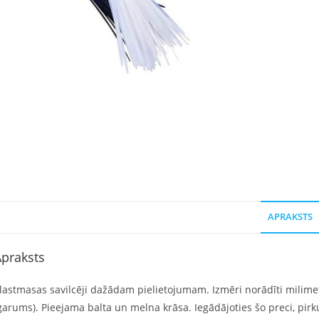
APRAKSTS
praksts
lastmasas savilcēji dažādam pielietojumam. Izmēri norādīti milimet
garums). Pieejama balta un melna krāsa. Iegādājoties šo preci, pir