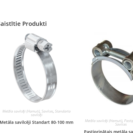
Saistītie Produkti
Metāla savilcēji (Hamuti)
,
Savilces
,
Standarta
savilcēji
Metāla savilcēji (Hamuti)
,
Pastip
Metāla savilcēji Standart 80-100 mm
Savilces
Pastiprinātais metāla sa