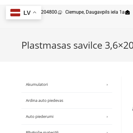
29204800
Ciemupe, Daugavpils iela 1a
LV
Plastmasas savilce 3,6×
Akumulatori
›
Ardina auto piedevas
Auto piederumi
›
Blīvējošie materiāli
›