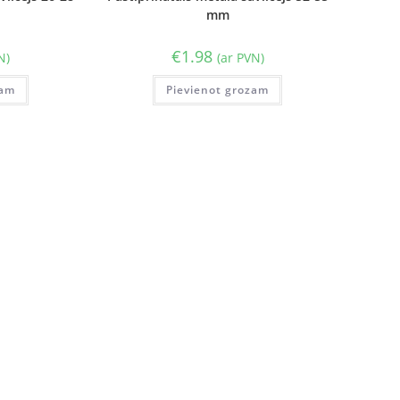
mm
€
1.98
N)
(ar PVN)
zam
Pievienot grozam