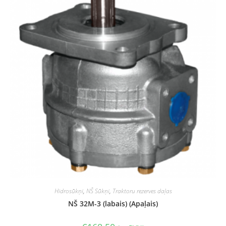
Hidrosūkņi
,
NŠ Sūkņi
,
Traktoru rezerves daļas
NŠ 32M-3 (labais) (Apaļais)