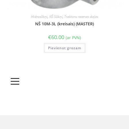
Hidrosūkņi
,
NŠ Sūkņi
,
Traktoru rezerves daļas
NŠ 10M-3L (kreisais) (MASTER)
€
60.00
(ar PVN)
Pievienot grozam