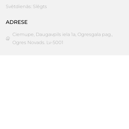
Svētdienās: Slēgts
ADRESE
Ciemupe, Daugavpils iela 1a, Ogresgala pag.,
Ogres Novads. Lv-5001