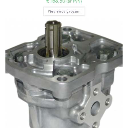
€
168.50
(ar PVN)
Pievienot grozam