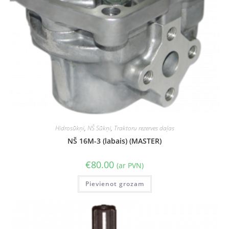
Hidrosūkņi
,
NŠ Sūkņi
,
Traktoru rezerves daļas
NŠ 16M-3 (labais) (MASTER)
€
80.00
(ar PVN)
Pievienot grozam