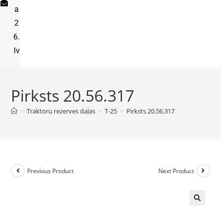
a
2
6.
lv
Pirksts 20.56.317
>
Traktoru rezerves daļas
>
T-25
>
Pirksts 20.56.317
Previous Product
Next Product
🔍