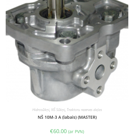
Hidrosūkņi
,
NŠ Sūkņi
,
Traktoru rezerves daļas
NŠ 10M-3 A (labais) (MASTER)
€
60.00
(ar PVN)