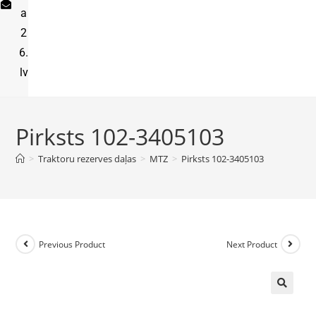
a
2
6.
lv
Pirksts 102-3405103
>
Traktoru rezerves daļas
>
MTZ
>
Pirksts 102-3405103
Previous Product
Next Product
🔍