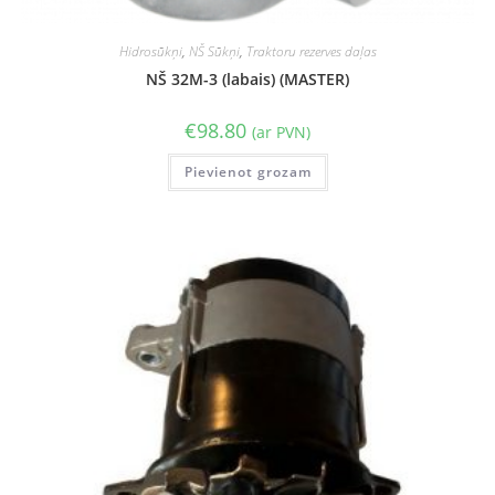
Hidrosūkņi
,
NŠ Sūkņi
,
Traktoru rezerves daļas
NŠ 32M-3 (labais) (MASTER)
€
98.80
(ar PVN)
Pievienot grozam