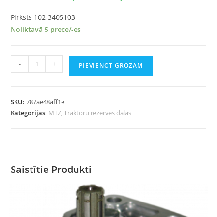
Pirksts 102-3405103
Noliktavā 5 prece/-es
-
+
PIEVIENOT GROZAM
SKU:
787ae48aff1e
Kategorijas:
MTZ
,
Traktoru rezerves daļas
Saistītie Produkti