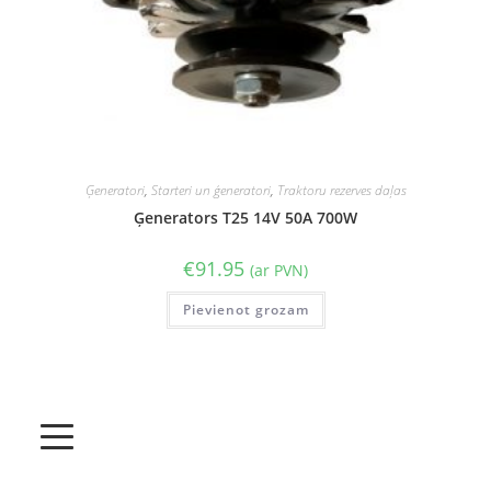
Ģeneratori
,
Starteri un ģeneratori
,
Traktoru rezerves daļas
Ģenerators T25 14V 50A 700W
€
91.95
(ar PVN)
Pievienot grozam