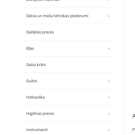
Dārza un meža tehnikas piederumi
›
Dažādas preces
Eļļas
›
Gaisa krāni
Gultņi
›
Hidraulika
›
Higiēnas preces
›
A
P
Instrumenti
›