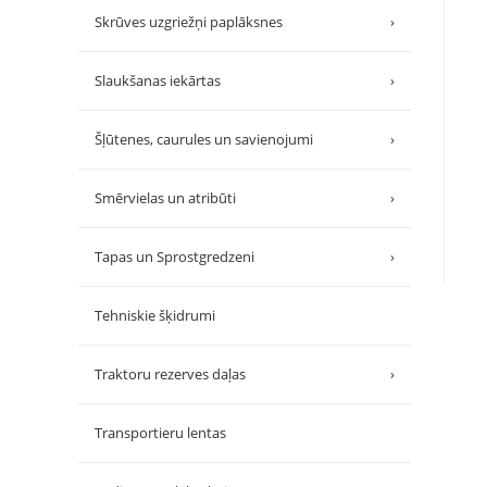
Skrūves uzgriežņi paplāksnes
›
Slaukšanas iekārtas
›
Šļūtenes, caurules un savienojumi
›
Smērvielas un atribūti
›
Tapas un Sprostgredzeni
›
Tehniskie šķidrumi
Traktoru rezerves daļas
›
Transportieru lentas