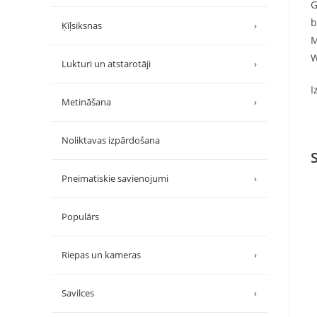
G
b
Ķīļsiksnas
›
M
W
Lukturi un atstarotāji
›
I
Metināšana
›
Noliktavas izpārdošana
Pneimatiskie savienojumi
›
Populārs
Riepas un kameras
›
Savilces
›