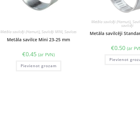
Metāla savilcēji (Hamuti)
,
Savi
savilcēji
Metāla savilcēji (Hamuti)
,
Savilcēji MINI
,
Savilces
Metāla savilcēji Stand
Metāla savilce Mini 23-25 mm
€
0.50
(ar PV
€
0.45
(ar PVN)
Pievienot gro
Pievienot grozam