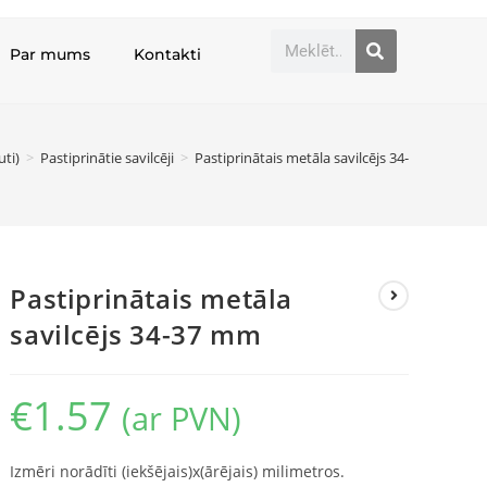
Par mums
Kontakti
uti)
>
Pastiprinātie savilcēji
>
Pastiprinātais metāla savilcējs 34-37 mm
Pastiprinātais metāla
savilcējs 34-37 mm
€
1.57
(ar PVN)
Izmēri norādīti (iekšējais)x(ārējais) milimetros.