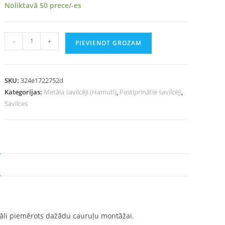
Noliktavā 50 prece/-es
-
+
PIEVIENOT GROZAM
SKU:
324e1722752d
Kategorijas:
Metāla savilcēji (Hamuti)
,
Pastiprinātie savilcēji
,
Savilces
Ideāli piemērots dažādu cauruļu montāžai.