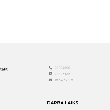
29204800
takti
28325135
info@a26.lv
DARBA LAIKS