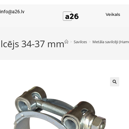
info@a26.lv
Veikals
ilcējs 34-37 mm
>
Savilces
>
Metāla savilcēji (Ham
🔍