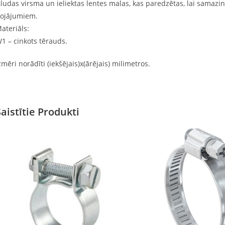
ludas virsma un ieliektas lentes malas, kas paredzētas, lai samazi
ojājumiem.
ateriāls:
1 – cinkots tērauds.
zmēri norādīti (iekšējais)x(ārējais) milimetros.
Saistītie Produkti