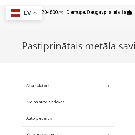
29204800
Ciemupe, Daugavpils iela 1a
LV
Pastiprinātais metāla sav
Akumulatori
›
Ardina auto piedevas
Auto piederumi
›
Blīvējošie materiāli
›