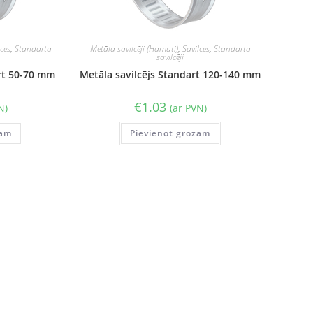
lces
,
Standarta
Metāla savilcēji (Hamuti)
,
Savilces
,
Standarta
savilcēji
art 50-70 mm
Metāla savilcējs Standart 120-140 mm
€
1.03
N)
(ar PVN)
zam
Pievienot grozam