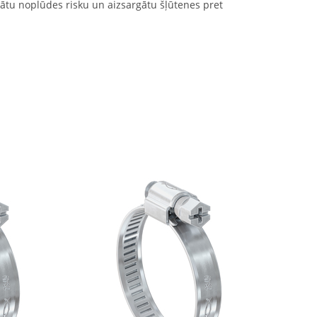
nātu noplūdes risku un aizsargātu šļūtenes pret