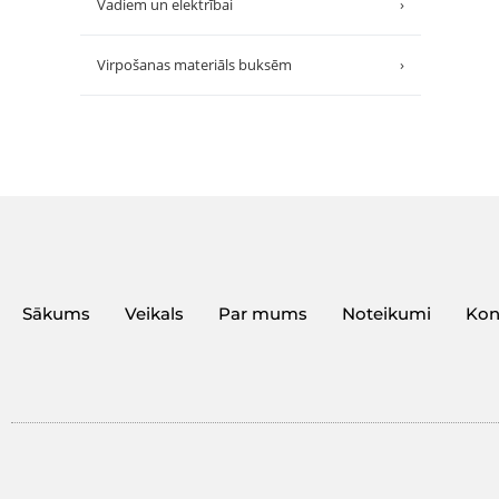
Vadiem un elektrībai
›
Virpošanas materiāls buksēm
›
Sākums
Veikals
Par mums
Noteikumi
Kon