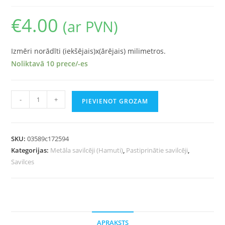
€
4.00
(ar PVN)
Izmēri norādīti (iekšējais)x(ārējais) milimetros.
Noliktavā 10 prece/-es
-
+
PIEVIENOT GROZAM
SKU:
03589c172594
Kategorijas:
Metāla savilcēji (Hamuti)
,
Pastiprinātie savilcēji
,
Savilces
APRAKSTS