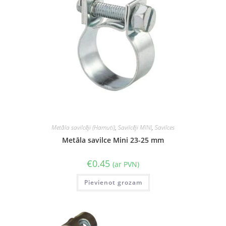
Metāla savilcēji (Hamuti)
,
Savilcēji MINI
,
Savilces
Metāla savilce Mini 23-25 mm
€
0.45
(ar PVN)
Pievienot grozam