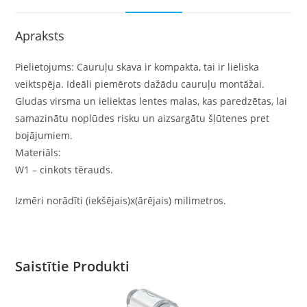
Apraksts
Pielietojums: Cauruļu skava ir kompakta, tai ir lieliska
veiktspēja. Ideāli piemērots dažādu cauruļu montāžai.
Gludas virsma un ieliektas lentes malas, kas paredzētas, lai
samazinātu noplūdes risku un aizsargātu šļūtenes pret
bojājumiem.
Materiāls:
W1 – cinkots tērauds.
Izmēri norādīti (iekšējais)x(ārējais) milimetros.
Saistītie Produkti