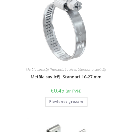
Metāla savilcēji (Hamuti)
,
Savilces
,
Standarta savilcēji
Metāla savilcēji Standart 16-27 mm
€
0.45
(ar PVN)
Pievienot grozam