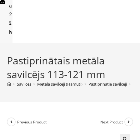
a
2
6.
lv
Pastiprinātais metāla
savilcējs 113-121 mm
>
Savilces
>
Metāla savilcēji (Hamuti)
>
Pastiprinātie savilcēji
>
Pas
Previous Product
Next Product