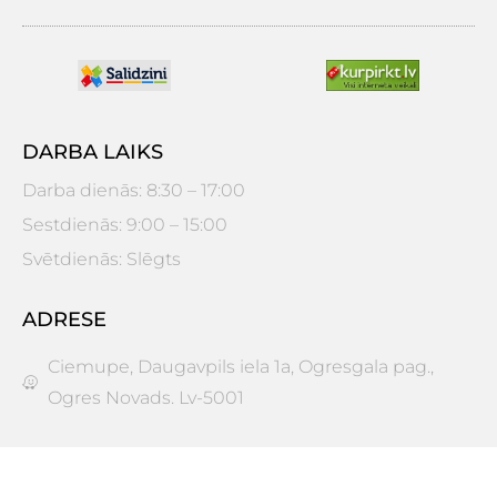
DARBA LAIKS
Darba dienās: 8:30 – 17:00
Sestdienās: 9:00 – 15:00
Svētdienās: Slēgts
ADRESE
Ciemupe, Daugavpils iela 1a, Ogresgala pag.,
Ogres Novads. Lv-5001