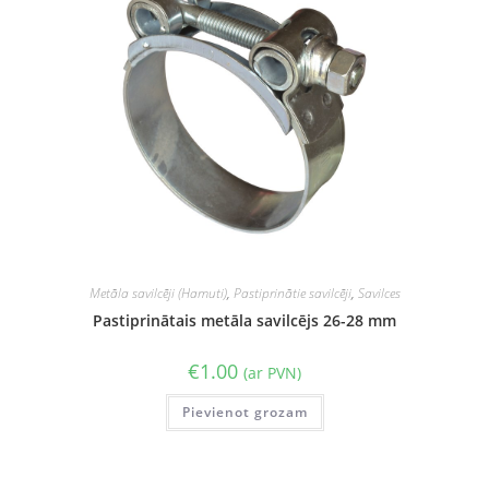
Metāla savilcēji (Hamuti)
,
Pastiprinātie savilcēji
,
Savilces
Pastiprinātais metāla savilcējs 26-28 mm
€
1.00
(ar PVN)
Pievienot grozam