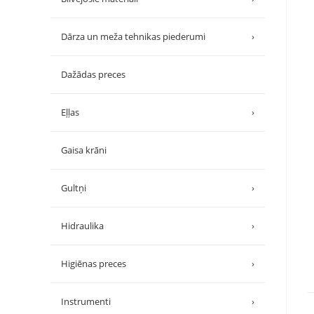
Dārza un meža tehnikas piederumi
›
Dažādas preces
Eļļas
›
Gaisa krāni
Gultņi
›
Hidraulika
›
Higiēnas preces
›
Instrumenti
›