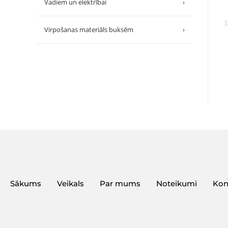
Vadiem un elektrībai
›
S
Virpošanas materiāls buksēm
›
Sākums
Veikals
Par mums
Noteikumi
Kon