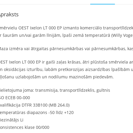
praksts
mērvielu OEST Ixelon LT 000 EP izmanto komerciālo transportlīdzekļ
r šaurām un/vai garām līnijām, īpaši zemā temperatūrā (Willy Voge
aza izmēra vai ātrgaitas pārnesumkārbas vai pārnesumkārbas, ka
EST Ixelon LT 000 EP ir gaiši zaļas krāsas, ātri plūstoša smērviel
n oksidācijas izturību, labām pretkorozijas aizsardzības īpašībām 
ļļošanu uzlabojošām un nodilumu mazinošām piedevām.
ielietojuma joma: transmisija, transportlīdzeklis, gultnis
SO ECEB 00-000
valifikācija DTFR 33B100 (MB 264.0)
emperatūras diapazons -50 līdz +120
iezinātājs Li
onsistences klase 00/000