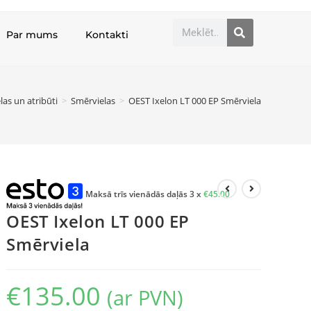
Par mums
Kontakti
las un atribūti
>
Smērvielas
>
OEST Ixelon LT 000 EP Smērviela
Maksā trīs vienādās daļās 3 x
€
45.00
OEST Ixelon LT 000 EP
Smērviela
€
135.00
(ar PVN)