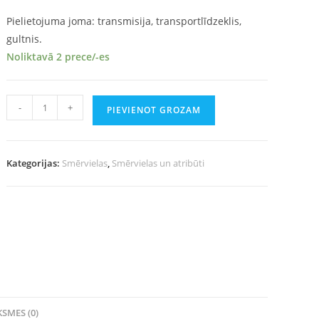
Pielietojuma joma: transmisija, transportlīdzeklis,
gultnis.
Noliktavā 2 prece/-es
-
+
PIEVIENOT GROZAM
Kategorijas:
Smērvielas
,
Smērvielas un atribūti
SMES (0)