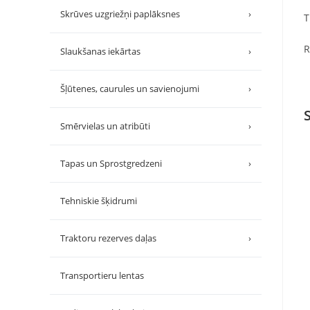
Skrūves uzgriežņi paplāksnes
›
T
R
Slaukšanas iekārtas
›
Šļūtenes, caurules un savienojumi
›
Smērvielas un atribūti
›
Tapas un Sprostgredzeni
›
Tehniskie šķidrumi
Traktoru rezerves daļas
›
Transportieru lentas