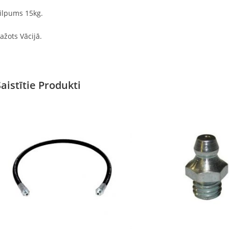
ilpums 15kg.
ažots Vācijā.
Saistītie Produkti