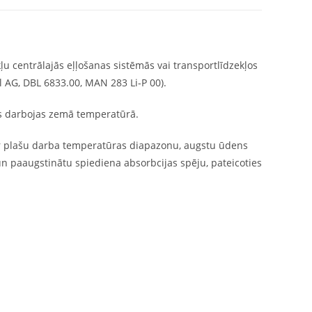
u centrālajās eļļošanas sistēmās vai transportlīdzekļos
l AG, DBL 6833.00, MAN 283 Li-P 00).
s darbojas zemā temperatūrā.
a ar plašu darba temperatūras diapazonu, augstu ūdens
un paaugstinātu spiediena absorbcijas spēju, pateicoties