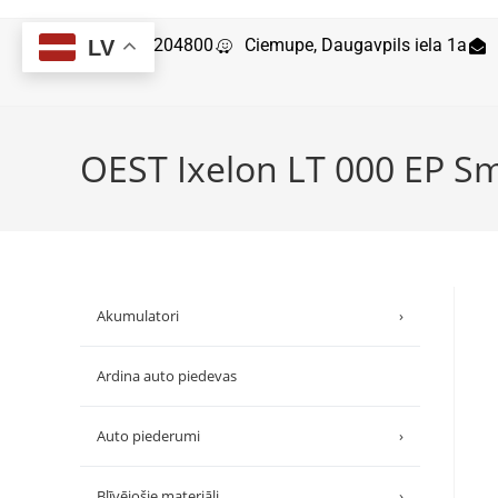
29204800
Ciemupe, Daugavpils iela 1a
LV
OEST Ixelon LT 000 EP Sm
Akumulatori
›
Ardina auto piedevas
Auto piederumi
›
Blīvējošie materiāli
›