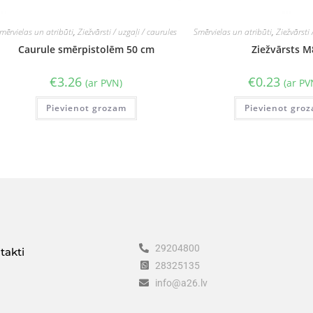
mērvielas un atribūti
,
Ziežvārsti / uzgaļi / caurules
Smērvielas un atribūti
,
Ziežvārsti 
Caurule smērpistolēm 50 cm
Ziežvārsts M
€
3.26
€
0.23
(ar PVN)
(ar PV
Pievienot grozam
Pievienot gro
29204800
takti
28325135
info@a26.lv