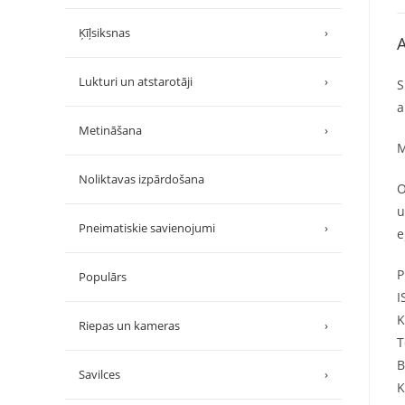
Ķīļsiksnas
›
A
Lukturi un atstarotāji
›
S
a
Metināšana
›
M
Noliktavas izpārdošana
O
u
Pneimatiskie savienojumi
›
e
P
Populārs
I
K
Riepas un kameras
›
T
B
Savilces
›
K