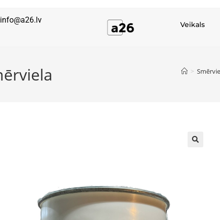
info@a26.lv
Veikals
ērviela
>
Smērvie
🔍