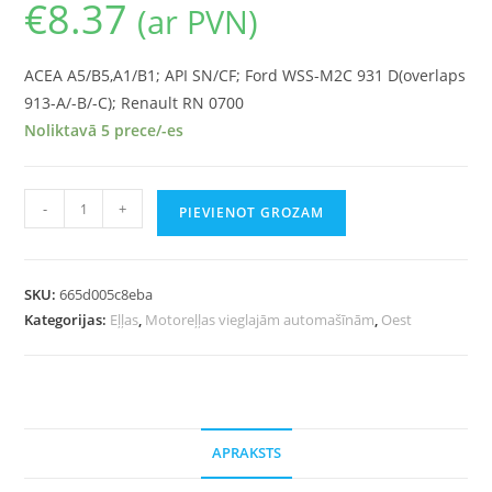
€
8.37
(ar PVN)
ACEA A5/B5,A1/B1; API SN/CF; Ford WSS-M2C 931 D(overlaps
913-A/-B/-C); Renault RN 0700
Noliktavā 5 prece/-es
-
+
PIEVIENOT GROZAM
SKU:
665d005c8eba
Kategorijas:
Eļļas
,
Motoreļļas vieglajām automašīnām
,
Oest
APRAKSTS