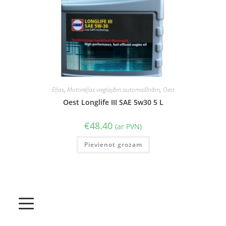
Eļļas
,
Motoreļļas vieglajām automašīnām
,
Oest
Oest Longlife III SAE 5w30 5 L
€
48.40
(ar PVN)
Pievienot grozam