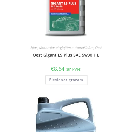
Eļļas
,
Motoreļļas vieglajām automašīnām
,
Oest
Oest Gigant LS Plus SAE 5w30 1 L
€
8.64
(ar PVN)
Pievienot grozam