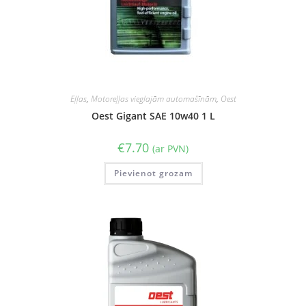
Eļļas
,
Motoreļļas vieglajām automašīnām
,
Oest
Oest Gigant SAE 10w40 1 L
€
7.70
(ar PVN)
Pievienot grozam