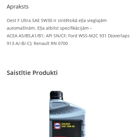
Apraksts
Oest F Ultra SAE 5W30 ir sintētsikā eļļa vieglajām
automašīnām. Eļļa atbilst specifikācijām –
ACEA A5/B5,A1/B1; API SN/CF; Ford WSS-M2C 931 D(overlaps
913-A/-B/-C); Renault RN 0700
Saistītie Produkti