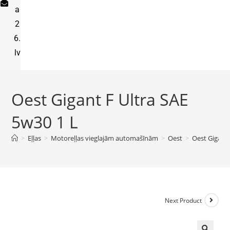
a
2
6.
lv
Oest Gigant F Ultra SAE
5w30 1 L
>
Eļļas
>
Motoreļļas vieglajām automašīnām
>
Oest
>
Oest Gigant 
Next Product