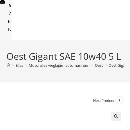
a
2
6.
lv
Oest Gigant SAE 10w40 5 L
>
Eļļas
>
Motoreļļas vieglajām automašīnām
>
Oest
>
Oest Gigant
Next Product
🔍