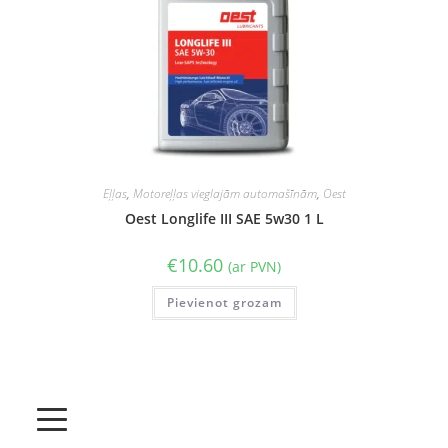
Eļļas
,
Motoreļļas vieglajām automašīnām
,
Oest
Oest Longlife III SAE 5w30 1 L
€
10.60
(ar PVN)
Pievienot grozam