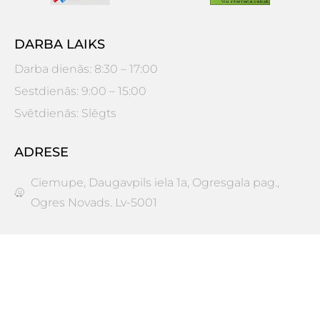
DARBA LAIKS
Darba dienās: 8:30 – 17:00
Sestdienās: 9:00 – 15:00
Svētdienās: Slēgts
ADRESE
Ciemupe, Daugavpils iela 1a, Ogresgala pag.,
Ogres Novads. Lv-5001