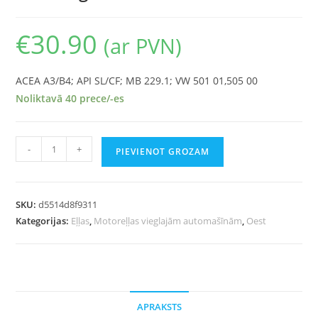
€
30.90
(ar PVN)
ACEA A3/B4; API SL/CF; MB 229.1; VW 501 01,505 00
Noliktavā 40 prece/-es
-
+
PIEVIENOT GROZAM
SKU:
d5514d8f9311
Kategorijas:
Eļļas
,
Motoreļļas vieglajām automašīnām
,
Oest
APRAKSTS