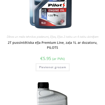
Dārza un meža tehnikas piederumi
,
Eļļas
,
Eļļas 2-taktu un 4-taktu dzinējiem
2T pussintētiska eļļa Premium Line, zaļa 1L ar dozatoru,
PILOTS
€
5.95
(ar PVN)
Pievienot grozam