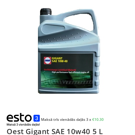
Maksā trīs vienādās daļās 3 x
€
10.30
Oest Gigant SAE 10w40 5 L