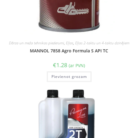
Dārza un meža tehnikas piederumi
,
Eļļas
,
Eļļas 2-taktu un 4-taktu dzinējiem
MANNOL 7858 Agro Formula S API TC
€
1.28
(ar PVN)
Pievienot grozam