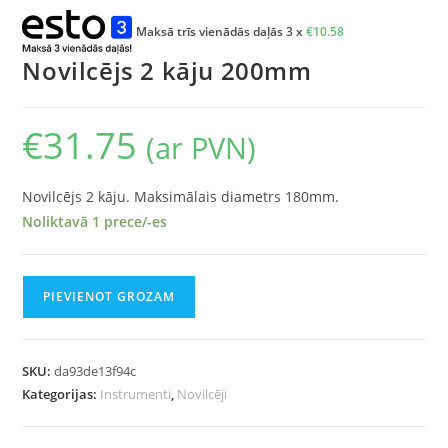
Maksā trīs vienādās daļās 3 x
€
10.58
Novilcējs 2 kāju 200mm
€
31.75
(ar PVN)
Novilcējs 2 kāju. Maksimālais diametrs 180mm.
Noliktavā 1 prece/-es
PIEVIENOT GROZAM
SKU:
da93de13f94c
Kategorijas:
Instrumenti
,
Novilcēji