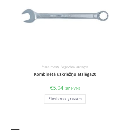
Instrumenti
,
Uzgriežņu atlsēgas
Kombinētā uzkriežņu atslēga20
€
5.04
(ar PVN)
Pievienot grozam