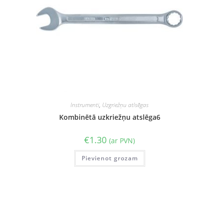
Instrumenti
,
Uzgriežņu atlsēgas
Kombinētā uzkriežņu atslēga6
€
1.30
(ar PVN)
Pievienot grozam