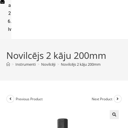
a
2
6.
lv
Novilcējs 2 kāju 200mm
>
Instrumenti
>
Novilcēji
>
Novilcējs 2 kāju 200mm
Previous Product
Next Product
🔍