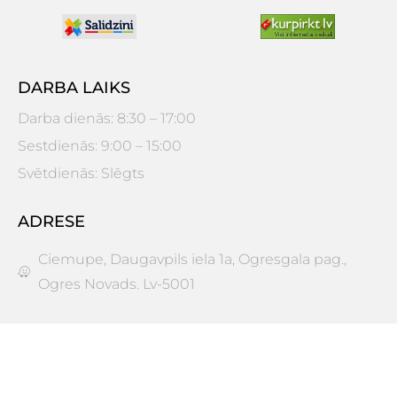
DARBA LAIKS
Darba dienās: 8:30 – 17:00
Sestdienās: 9:00 – 15:00
Svētdienās: Slēgts
ADRESE
Ciemupe, Daugavpils iela 1a, Ogresgala pag.,
Ogres Novads. Lv-5001