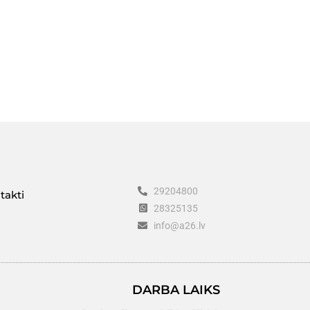
29204800
takti
28325135
info@a26.lv
DARBA LAIKS