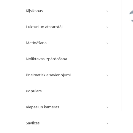
Ķīļsiksnas
›
Lukturi un atstarotāji
›
Metināšana
›
Noliktavas izpārdošana
Pneimatiskie savienojumi
›
Populārs
Riepas un kameras
›
Savilces
›