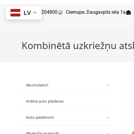
29204800
Ciemupe, Daugavpils iela 1a
LV
Kombinētā uzkriežņu ats
Akumulatori
›
Ardina auto piedevas
Auto piederumi
›
Blīvējošie materiāli
›