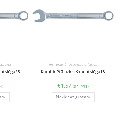
atlsēgas
Instrumenti
,
Uzgriežņu atlsēgas
 atslēga25
Kombinētā uzkriežņu atslēga13
€
1.57
N)
(ar PVN)
zam
Pievienot grozam