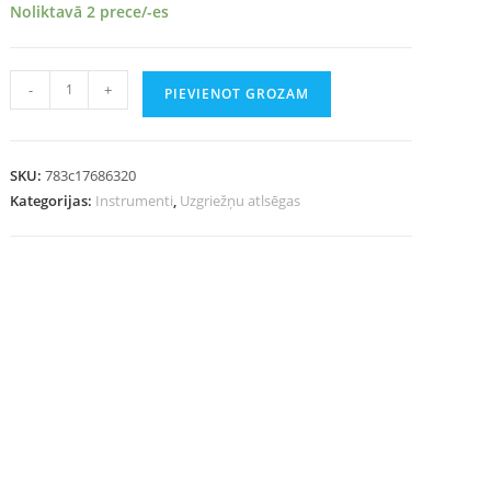
Noliktavā 2 prece/-es
-
+
PIEVIENOT GROZAM
SKU:
783c17686320
Kategorijas:
Instrumenti
,
Uzgriežņu atlsēgas