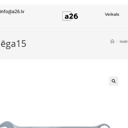
info@a26.lv
Veikals
lēga15
>
Inst
🔍