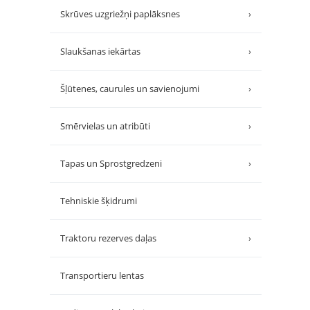
Skrūves uzgriežņi paplāksnes
›
Slaukšanas iekārtas
›
Šļūtenes, caurules un savienojumi
›
Smērvielas un atribūti
›
Tapas un Sprostgredzeni
›
Tehniskie šķidrumi
Traktoru rezerves daļas
›
Transportieru lentas