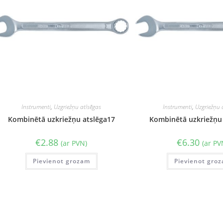
Instrumenti
,
Uzgriežņu atlsēgas
Instrumenti
,
Uzgriežņu 
Kombinētā uzkriežņu atslēga17
Kombinētā uzkriežņu
€
2.88
€
6.30
(ar PVN)
(ar PV
Pievienot grozam
Pievienot gro