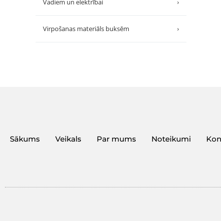
Vadiem un elektrībai
›
Virpošanas materiāls buksēm
›
Sākums
Veikals
Par mums
Noteikumi
Kon