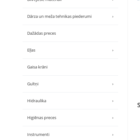
Dārza un meža tehnikas piederumi
›
Dažādas preces
Eļļas
›
Gaisa krāni
Gultņi
›
Hidraulika
›
Higiēnas preces
›
Instrumenti
›