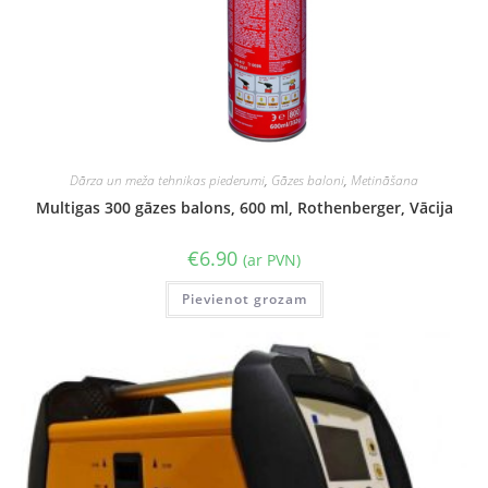
Dārza un meža tehnikas piederumi
,
Gāzes baloni
,
Metināšana
Multigas 300 gāzes balons, 600 ml, Rothenberger, Vācija
€
6.90
(ar PVN)
Pievienot grozam