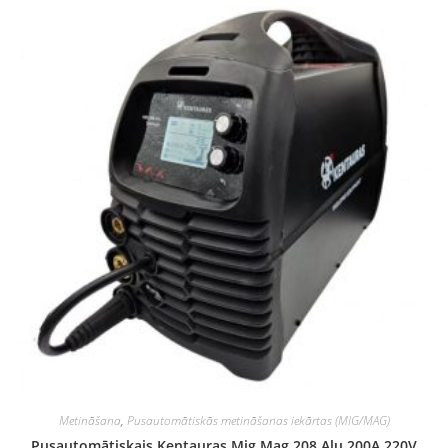
Metināšana
,
Pusautomātiskās metināšanas iekārtas (MIG/MAG)
Pusautomātiskais Kentauras Mig Mag 208 Alu 200A 220V