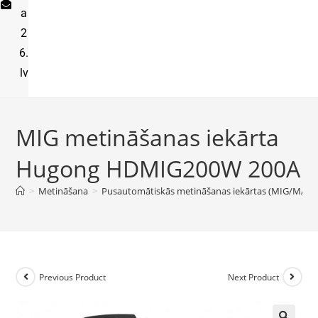
a
2
6.
lv
MIG metināšanas iekārta
Hugong HDMIG200W 200A
>
Metināšana
>
Pusautomātiskās metināšanas iekārtas (MIG/MAG)
Previous Product
Next Product