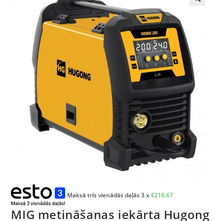
🔍
Maksā trīs vienādās daļās 3 x
€
216.67
MIG metināšanas iekārta Hugong