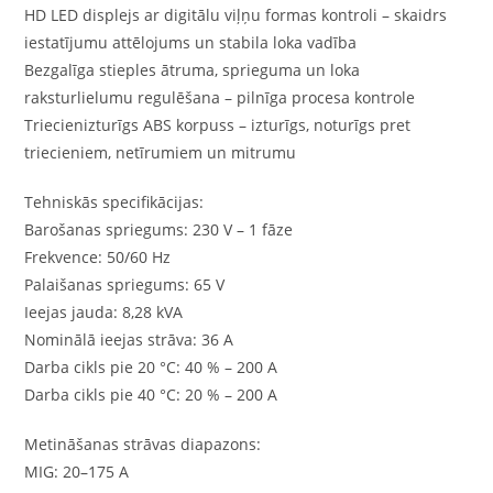
HD LED displejs ar digitālu viļņu formas kontroli – skaidrs
iestatījumu attēlojums un stabila loka vadība
Bezgalīga stieples ātruma, sprieguma un loka
raksturlielumu regulēšana – pilnīga procesa kontrole
Triecienizturīgs ABS korpuss – izturīgs, noturīgs pret
triecieniem, netīrumiem un mitrumu
Tehniskās specifikācijas:
Barošanas spriegums: 230 V – 1 fāze
Frekvence: 50/60 Hz
Palaišanas spriegums: 65 V
Ieejas jauda: 8,28 kVA
Nominālā ieejas strāva: 36 A
Darba cikls pie 20 °C: 40 % – 200 A
Darba cikls pie 40 °C: 20 % – 200 A
Metināšanas strāvas diapazons:
MIG: 20–175 A