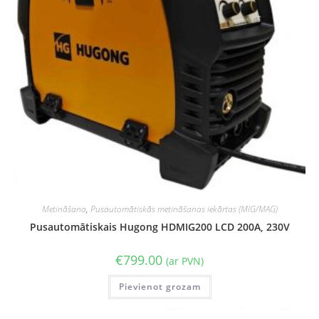
Metināšana
,
Pusautomātiskās metināšanas iekārtas (MIG/MAG)
Pusautomātiskais Hugong HDMIG200 LCD 200A, 230V
€
799.00
(ar PVN)
Pievienot grozam