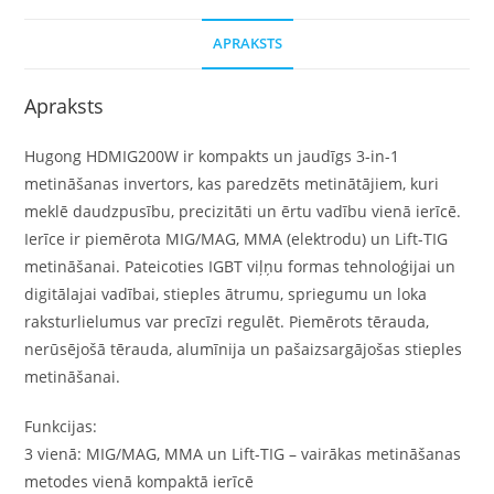
APRAKSTS
Apraksts
Hugong HDMIG200W ir kompakts un jaudīgs 3-in-1
metināšanas invertors, kas paredzēts metinātājiem, kuri
meklē daudzpusību, precizitāti un ērtu vadību vienā ierīcē.
Ierīce ir piemērota MIG/MAG, MMA (elektrodu) un Lift-TIG
metināšanai. Pateicoties IGBT viļņu formas tehnoloģijai un
digitālajai vadībai, stieples ātrumu, spriegumu un loka
raksturlielumus var precīzi regulēt. Piemērots tērauda, ​​
nerūsējošā tērauda, ​​alumīnija un pašaizsargājošas stieples
metināšanai.
Funkcijas:
3 vienā: MIG/MAG, MMA un Lift-TIG – vairākas metināšanas
metodes vienā kompaktā ierīcē