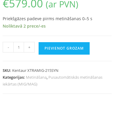
€
579.00
(ar PVN)
Priekšgāzes padeve pirms metināšanas 0–5 s
Noliktavā 2 prece/-es
-
+
PIEVIENOT GROZAM
SKU:
Kentaur XTRAMIG-215SYN
Kategorijas:
Metināšana
,
Pusautomātiskās metināšanas
iekārtas (MIG/MAG)