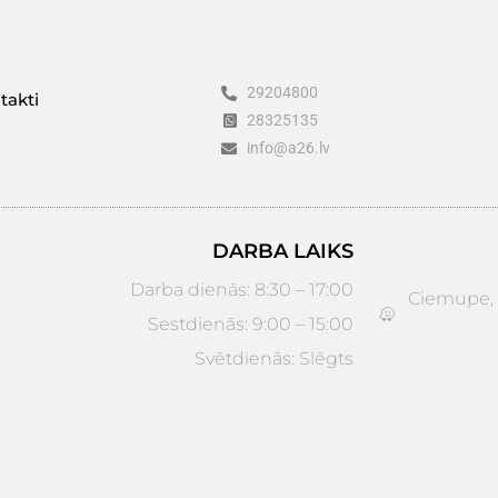
29204800
takti
28325135
info@a26.lv
DARBA LAIKS
Darba dienās: 8:30 – 17:00
Ciemupe, D
Sestdienās: 9:00 – 15:00
Svētdienās: Slēgts