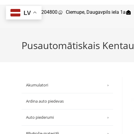
29204800
Ciemupe, Daugavpils iela 1a
LV
Pusautomātiskais Kenta
Akumulatori
›
Ardina auto piedevas
Auto piederumi
›
Blīvējošie materiāli
›