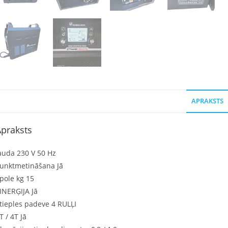
APRAKSTS
praksts
auda 230 V 50 Hz
unktmetināšana Jā
pole kg 15
INERĢIJA Jā
tieples padeve 4 RULĻI
T / 4T Jā