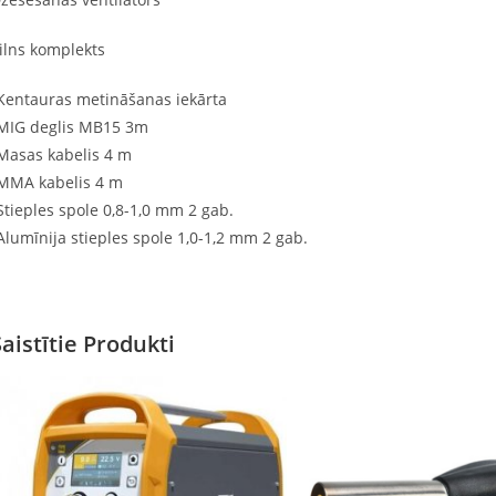
ilns komplekts
Kentauras metināšanas iekārta
MIG deglis MB15 3m
Masas kabelis 4 m
MMA kabelis 4 m
Stieples spole 0,8-1,0 mm 2 gab.
Alumīnija stieples spole 1,0-1,2 mm 2 gab.
Saistītie Produkti