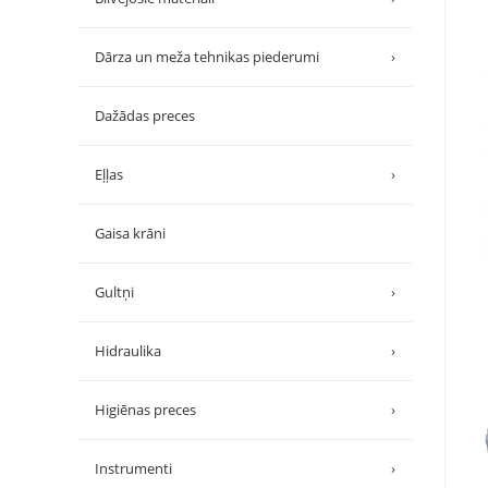
Dārza un meža tehnikas piederumi
›
Dažādas preces
Eļļas
›
Gaisa krāni
Gultņi
›
Hidraulika
›
Higiēnas preces
›
Instrumenti
›