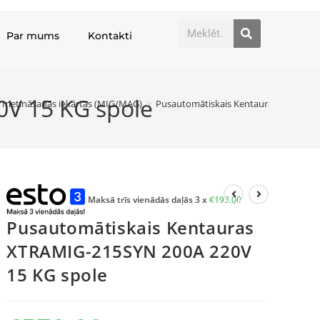
Par mums
Kontakti
V 15 KG spole
 metināšanas iekārtas (MIG/MAG)
>
Pusautomātiskais Kentauras XTRAMIG-
Maksā trīs vienādās daļās 3 x
€
193.00
Pusautomātiskais Kentauras
XTRAMIG-215SYN 200A 220V
15 KG spole