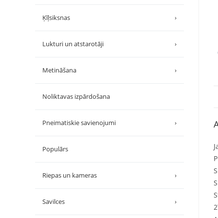
Ķīļsiksnas
›
Lukturi un atstarotāji
›
Metināšana
›
Noliktavas izpārdošana
A
Pneimatiskie savienojumi
›
J
Populārs
P
S
Riepas un kameras
›
S
S
Savilces
›
2