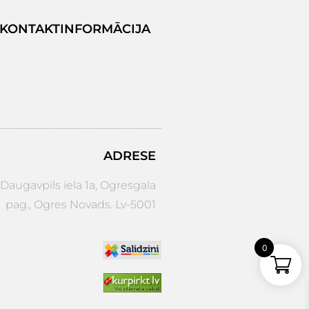
KONTAKTINFORMĀCIJA
ADRESE
augavpils iela 1a, Ogresgala
pag., Ogres Novads. Lv-5001
0