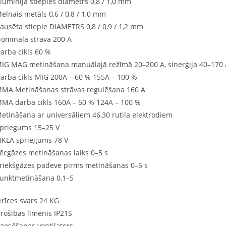
lumīnija stieples diametrs 0,8 / 1,0 mm
elnais metāls 0,6 / 0,8 / 1,0 mm
ausēta stieple DIAMETRS 0,8 / 0,9 / 1,2 mm
ominālā strāva 200 A
arba cikls 60 %
IG MAG metināšana manuālajā režīmā 20–200 A, sinerģija 40–170 
arba cikls MIG 200A – 60 % 155A – 100 %
MA Metināšanas strāvas regulēšana 160 A
MA darba cikls 160A – 60 % 124A – 100 %
etināšana ar universāliem 46,30 rutila elektrodiem
priegums 15–25 V
ĪKLA spriegums 78 V
ēcgāzes metināšanas laiks 0–5 s
riekšgāzes padeve pirms metināšanas 0–5 s
unktmetināšana 0,1–5
erīces svars 24 KG
rošības līmenis IP21S
zesēšanas ventilators