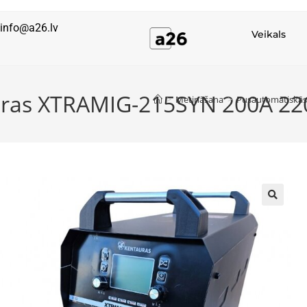
info@a26.lv
Veikals
uras XTRAMIG-215SYN 200A 220
>
Metināšana
>
Pusautomātiskās
🔍