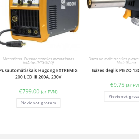
Metināšana
,
Pusautomātiskās metināšanas
Dārza un meža tehnikas pieder
iekārtas (MIG/MAG)
Metināšana
Pusautomātiskais Hugong EXTREMIG
Gāzes deglis PIEZO 13
200 LCD III 200A, 230V
€
9.75
(ar PV
€
799.00
(ar PVN)
Pievienot gro
Pievienot grozam