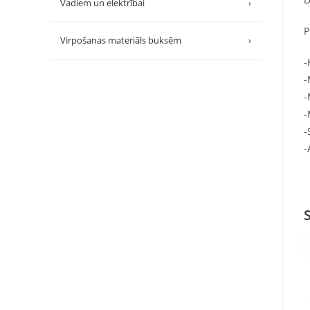
Vadiem un elektrībai
›
P
Virpošanas materiāls buksēm
›
-
-
-
-
-
-