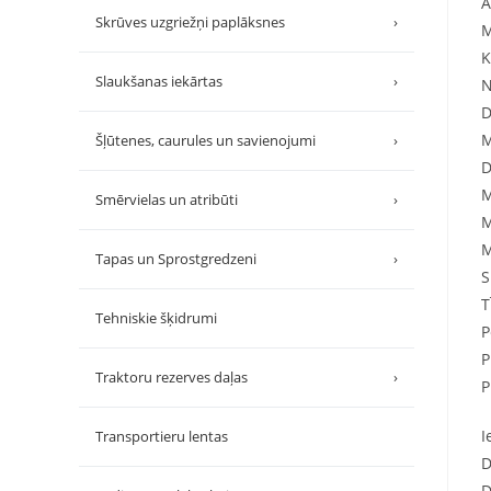
A
Skrūves uzgriežņi paplāksnes
›
M
K
Slaukšanas iekārtas
›
N
D
M
Šļūtenes, caurules un savienojumi
›
D
M
Smērvielas un atribūti
›
M
M
Tapas un Sprostgredzeni
›
S
T
Tehniskie šķidrumi
P
P
Traktoru rezerves daļas
›
P
I
Transportieru lentas
D
D