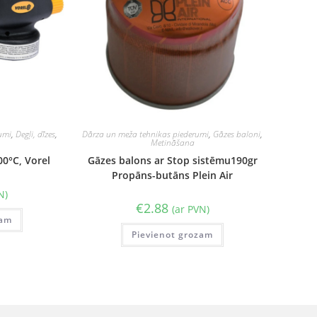
umi
,
Degļi, dīzes
,
Dārza un meža tehnikas piederumi
,
Gāzes baloni
,
Metināšana
00°C, Vorel
Gāzes balons ar Stop sistēmu190gr
Propāns-butāns Plein Air
N)
€
2.88
(ar PVN)
zam
Pievienot grozam