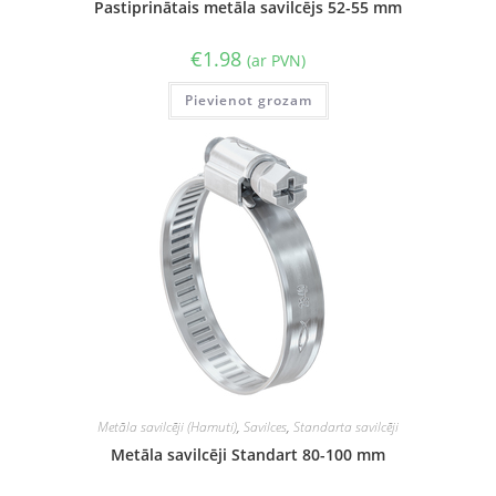
Pastiprinātais metāla savilcējs 52-55 mm
€
1.98
(ar PVN)
Pievienot grozam
Metāla savilcēji (Hamuti)
,
Savilces
,
Standarta savilcēji
Metāla savilcēji Standart 80-100 mm