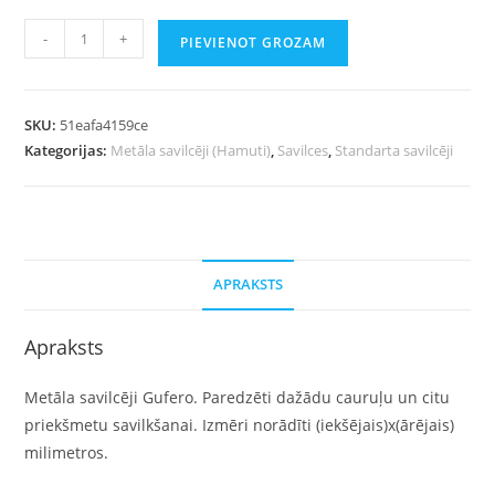
-
+
PIEVIENOT GROZAM
SKU:
51eafa4159ce
Kategorijas:
Metāla savilcēji (Hamuti)
,
Savilces
,
Standarta savilcēji
APRAKSTS
Apraksts
Metāla savilcēji Gufero. Paredzēti dažādu cauruļu un citu
priekšmetu savilkšanai. Izmēri norādīti (iekšējais)x(ārējais)
milimetros.