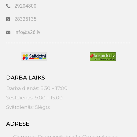
29204800
28325135
info@a26.lv
DARBA LAIKS
Darba dienās: 8:30 – 17:00
Sestdienās: 9:00 – 15:00
Svētdienās: Slēgts
ADRESE
Ciemupe, Daugavpils iela 1a, Ogresgala pag.,