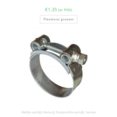
€
1.35
(ar PVN)
Pievienot grozam
Metāla savilcēji (Hamuti)
,
Pastiprinātie savilcēji
,
Savilces