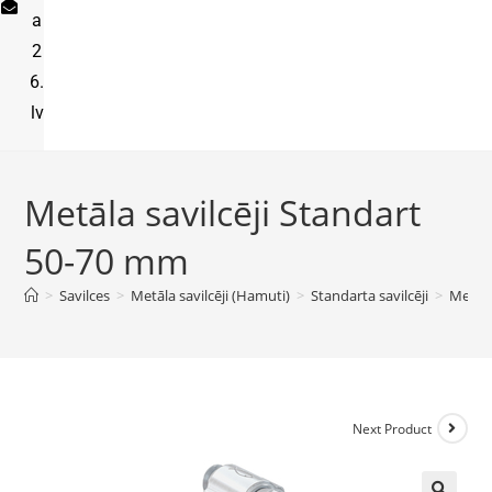
a
2
6.
lv
Metāla savilcēji Standart
50-70 mm
>
Savilces
>
Metāla savilcēji (Hamuti)
>
Standarta savilcēji
>
Metāla
Next Product