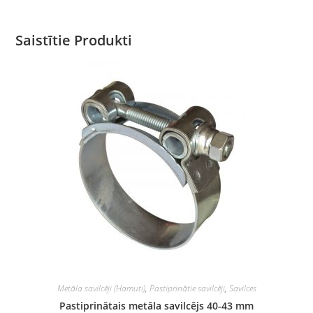
Saistītie Produkti
Metāla savilcēji (Hamuti)
,
Pastiprinātie savilcēji
,
Savilces
Pastiprinātais metāla savilcējs 40-43 mm