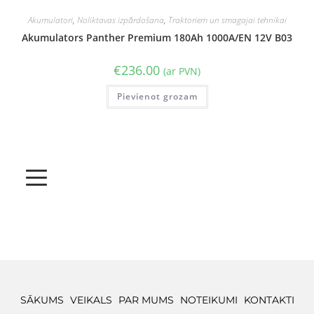
Akumulatori
,
Noliktavas izpārdošana
,
Traktoriem un smagajai tehnikai
Akumulators Panther Premium 180Ah 1000A/EN 12V B03
€
236.00
(ar PVN)
Pievienot grozam
SĀKUMS
VEIKALS
PAR MUMS
NOTEIKUMI
KONTAKTI