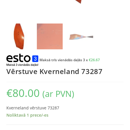
Maksā trīs vienādās daļās 3 x
€
26.67
Vērstuve Kverneland 73287
€
80.00
(ar PVN)
Kverneland vērstuve 73287
Noliktavā 1 prece/-es