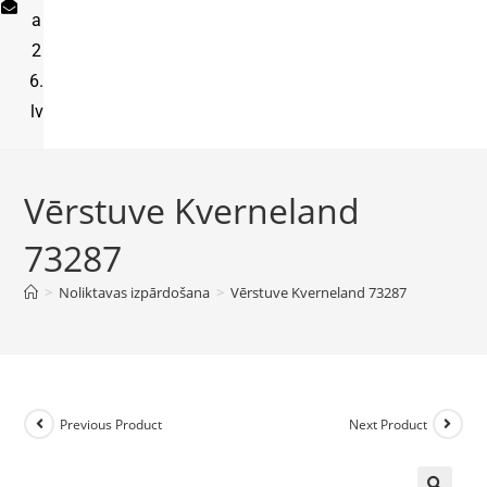
a
2
6.
lv
Vērstuve Kverneland
73287
>
Noliktavas izpārdošana
>
Vērstuve Kverneland 73287
Previous Product
Next Product