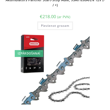
/ +)
€
218.00
(ar PVN)
Pievienot grozam
IZPĀRDOŠANA!