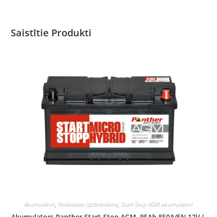
Saistītie Produkti
Akumulatori
,
Noliktavas izpārdošana
,
Start-Stop AGM akumulatori
Akumulators Panther Start-Stop AGM, 95Ah 850A/EN 12V (-