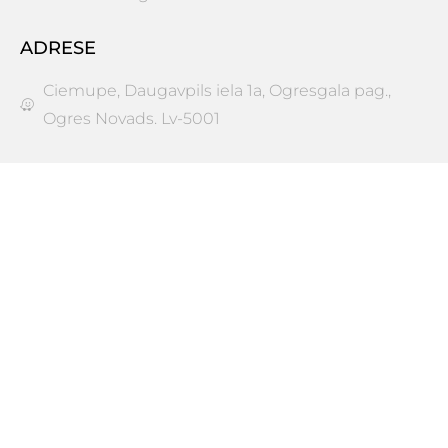
ADRESE
Ciemupe, Daugavpils iela 1a, Ogresgala pag.,
Ogres Novads. Lv-5001