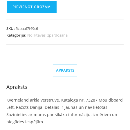
PIEVIENOT GROZAM
SKU:
5cbaaf7f49c6
Kategorija:
Noliktavas izpārdošana
APRAKSTS
Apraksts
Kverneland arkla vērstruve. Kataloga nr. 73287 Mouldboard
Left. Ražots Dānijā. Detaļas ir jaunas un nav lietotas.
Sazinieties ar mums par sīkāku informāciju, izmēriem un
piegādes iespējām