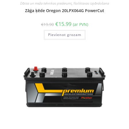
Dārza un meža tehnikas piederumi
,
Noliktavas izpārdošana
Zāģa ķēde Oregon 20LPX064G PowerCut
€
15.99
€
19.90
(ar PVN)
Pievienot grozam