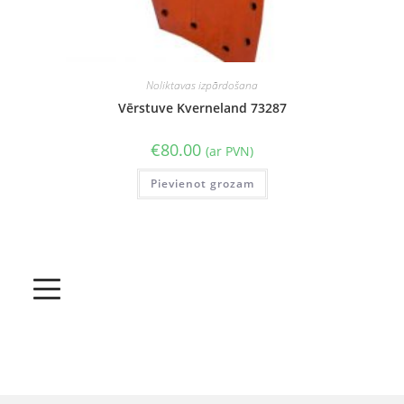
Noliktavas izpārdošana
Vērstuve Kverneland 73287
€
80.00
(ar PVN)
Pievienot grozam