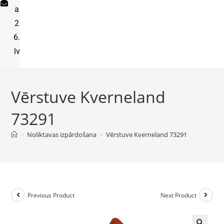
a
2
6.
lv
Vērstuve Kverneland
73291
>
Noliktavas izpārdošana
>
Vērstuve Kverneland 73291
Previous Product
Next Product