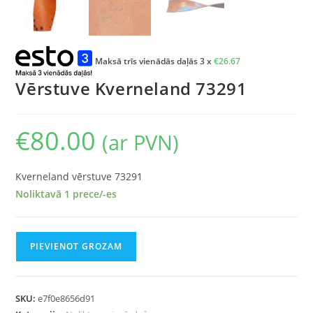
Maksā trīs vienādās daļās 3 x
€
26.67
Vērstuve Kverneland 73291
€
80.00
(ar PVN)
Kverneland vērstuve 73291
Noliktavā 1 prece/-es
PIEVIENOT GROZAM
SKU:
e7f0e8656d91