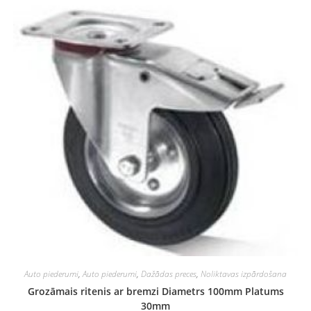
Auto piederumi
,
Auto piederumi
,
Dažādas preces
,
Noliktavas izpārdošana
Grozāmais ritenis ar bremzi Diametrs 100mm Platums
30mm