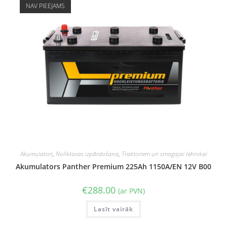
NAV PIEEJAMS
Akumulatori
,
Noliktavas izpārdošana
,
Traktoriem un smagajai tehnikai
Akumulators Panther Premium 225Ah 1150A/EN 12V B00
€
288.00
(ar PVN)
Lasīt vairāk