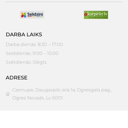
DARBA LAIKS
Darba dienās: 8:30 – 17:00
Sestdienās: 9:00 – 15:00
Svētdienās: Slēgts
ADRESE
Ciemupe, Daugavpils iela 1a, Ogresgala pag.,
Ogres Novads. Lv-5001