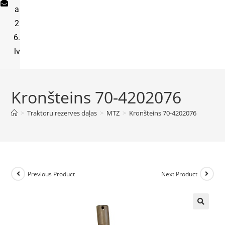
a
2
6.
lv
Kronšteins 70-4202076
>
Traktoru rezerves daļas
>
MTZ
>
Kronšteins 70-4202076
Previous Product
Next Product
🔍