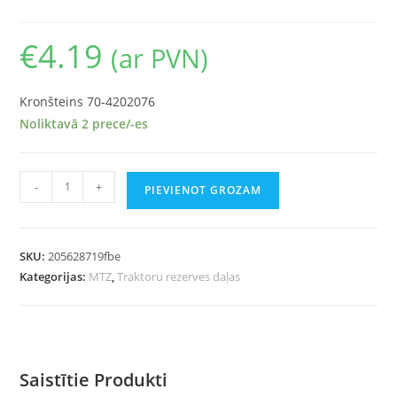
€
4.19
(ar PVN)
Kronšteins 70-4202076
Noliktavā 2 prece/-es
-
+
PIEVIENOT GROZAM
SKU:
205628719fbe
Kategorijas:
MTZ
,
Traktoru rezerves daļas
Saistītie Produkti