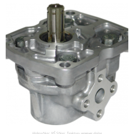
Hidrosūkņi
,
NŠ Sūkņi
,
Traktoru rezerves daļas