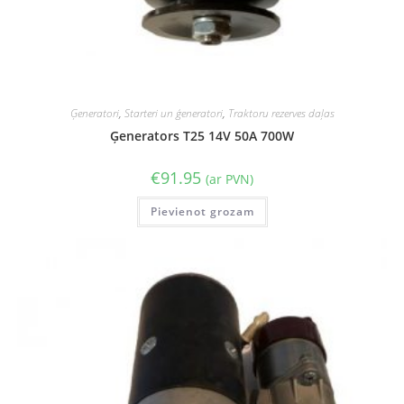
Ģeneratori
,
Starteri un ģeneratori
,
Traktoru rezerves daļas
Ģenerators T25 14V 50A 700W
€
91.95
(ar PVN)
Pievienot grozam