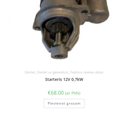
Starteri
,
Starteri un ģeneratori
,
Traktoru rezerves daļas
Starteris 12V 0,7kW
€
68.00
(ar PVN)
Pievienot grozam