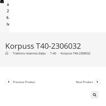
a
2
6.
lv
Korpuss T40-2306032
>
Traktoru rezerves daļas
>
T-40
>
Korpuss T40-2306032
Previous Product
Next Product
🔍