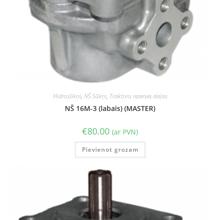
Hidrosūkņi
,
NŠ Sūkņi
,
Traktoru rezerves daļas
NŠ 16M-3 (labais) (MASTER)
€
80.00
(ar PVN)
Pievienot grozam