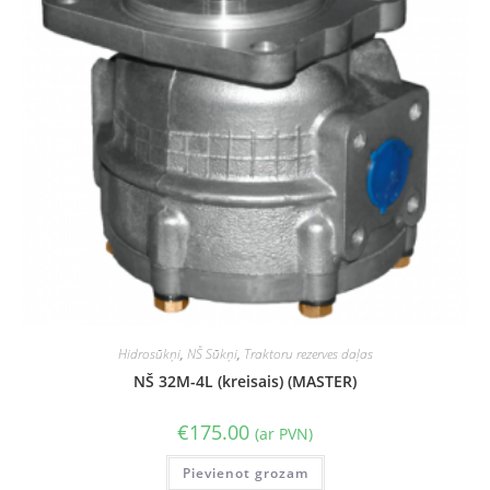
Hidrosūkņi
,
NŠ Sūkņi
,
Traktoru rezerves daļas
NŠ 32M-4L (kreisais) (MASTER)
€
175.00
(ar PVN)
Pievienot grozam