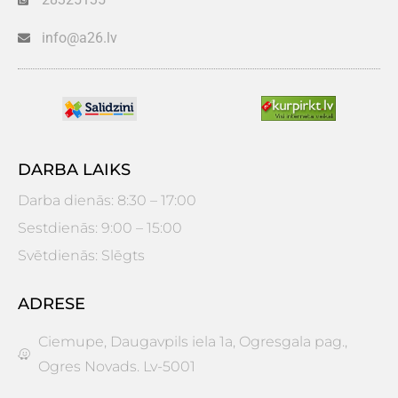
info@a26.lv
DARBA LAIKS
Darba dienās: 8:30 – 17:00
Sestdienās: 9:00 – 15:00
Svētdienās: Slēgts
ADRESE
Ciemupe, Daugavpils iela 1a, Ogresgala pag.,
Ogres Novads. Lv-5001