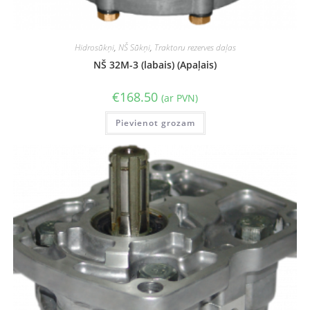
Hidrosūkņi
,
NŠ Sūkņi
,
Traktoru rezerves daļas
NŠ 32M-3 (labais) (Apaļais)
€
168.50
(ar PVN)
Pievienot grozam